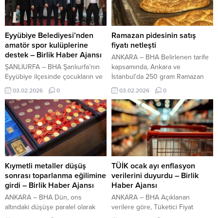
Eyyübiye Belediyesi’nden
Ramazan pidesinin satış
amatör spor kulüplerine
fiyatı netleşti
destek – Birlik Haber Ajansı
ANKARA – BHA Belirlenen tarife
ŞANLIURFA – BHA Şanlıurfa’nın
kapsamında, Ankara ve
Eyyübiye ilçesinde çocukların ve
İstanbul’da 250 gram Ramazan
gençlerin eğitim ve spor hayatına
pidesi 25 liradan satışa
03.02.2026
0
03.02.2026
0
sağladığı desteklerle dikkat çeken
sunulacak.
Eyyübiye Belediyesi, ilçede
faaliyetlerine devam eden 34
amatör spor kulübü sporcularına
alt-üst eşofman takımı, yağmurluk
ve futbol topundan oluşan
malzeme desteğinde bulundu.
Şanlıurfa’da doğalgazdan
Kıymetli metaller düşüş
TÜİK ocak ayı enflasyon
zehirlenen 13 kişi hastaneye
sonrası toparlanma eğilimine
verilerini duyurdu – Birlik
kaldırıldı İçeriği Görüntüle Spor
girdi – Birlik Haber Ajansı
Haber Ajansı
malzemelerinin...
ANKARA – BHA Dün, ons
ANKARA – BHA Açıklanan
altındaki düşüşe paralel olarak
verilere göre, Tüketici Fiyat
değer kaybeden gram altın, günü
Endeksi (TÜFE) ocak ayında bir