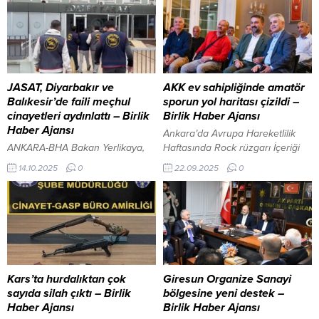
JASAT, Diyarbakır ve
AKK ev sahipliğinde amatör
Balıkesir’de faili meçhul
sporun yol haritası çizildi –
cinayetleri aydınlattı – Birlik
Birlik Haber Ajansı
Haber Ajansı
Ankara’da Avrupa Hareketlilik
ANKARA-BHA Bakan Yerlikaya,
Haftasında Rock rüzgarı İçeriği
sosyal medya hesabından yaptığı
Görüntüle ANKARA – BHA
14.10.2025
0
22.09.2025
0
açıklamada, Diyarbakır’ın Çermik
Toplantıda, Ankara’da futbol
ilçesinde 2015 yılında bir
branşında faaliyet gösteren
mağarada tanınmaz halde
amatör spor kulüplerine
bulunan cesedin G.B. isimli
“Kulüplerin Yapması Gereken
kadına ait olduğunun tespit
Genel İşlemler” başlıklı bir sunum
edildiğini belirtti. Yıllar süren
yapıldı. Sunumda, transfer
sessizliğin ardından dosyayı
süreçlerinden vize işlemlerine
yeniden ele alan JASAT ekipleri,
kadar birçok konu detaylı olarak
Kars’ta hurdalıktan çok
Giresun Organize Sanayi
modern inceleme yöntemleriyle
ele alındı. Toplantının açılış
sayıda silah çıktı – Birlik
bölgesine yeni destek –
cinayeti işlediği belirlenen M.B.
konuşmalarını; AKK Başkanı Halil
Haber Ajansı
Birlik Haber Ajansı
isimli şüpheliyi yakalayarak
İbrahim Yılmaz, AKK...