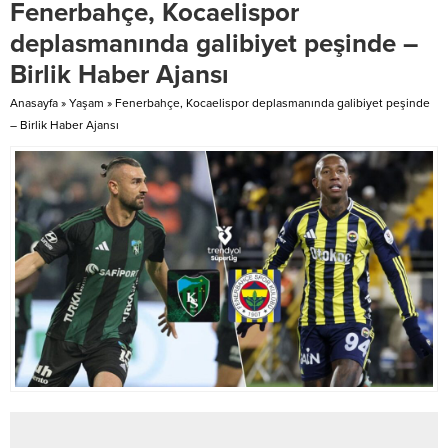
Fenerbahçe, Kocaelispor
674 şahıs, 3 bin 162 araç, 285
Toplantısı, Ordu’da gerçekleştirdi.
motosiklet ve 34 umuma açık yer
Toplantıya, GMİS Genel Başkan
deplasmanında galibiyet peşinde –
ve işyeri kontrol...
Yardımcısı İsa Mutlu, Genel
Birlik Haber Ajansı
Sekreter Yener Arslanbuğa,
Genel Teşkilatlandırma ve
Anasayfa
»
Yaşam
»
Fenerbahçe, Kocaelispor deplasmanında galibiyet peşinde
Eğitim...
– Birlik Haber Ajansı