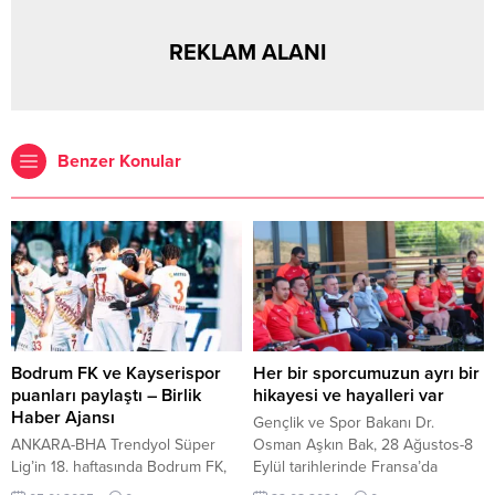
REKLAM ALANI
Benzer Konular
Bodrum FK ve Kayserispor
Her bir sporcumuzun ayrı bir
puanları paylaştı – Birlik
hikayesi ve hayalleri var
Haber Ajansı
Gençlik ve Spor Bakanı Dr.
ANKARA-BHA Trendyol Süper
Osman Aşkın Bak, 28 Ağustos-8
Lig’in 18. haftasında Bodrum FK,
Eylül tarihlerinde Fransa’da
sahasında Kayserispor ile 1-1
düzenlenecek olan Paris 2024