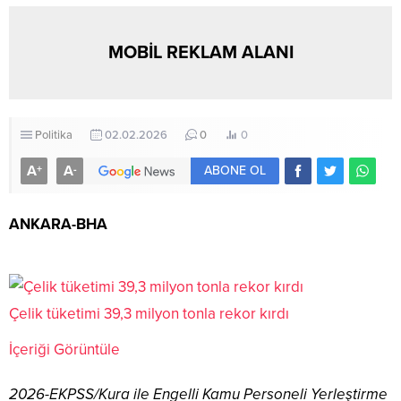
MOBİL REKLAM ALANI
Politika
02.02.2026
0
0
A
A
+
-
ABONE OL
ANKARA-BHA
Çelik tüketimi 39,3 milyon tonla rekor kırdı
İçeriği Görüntüle
2026-EKPSS/Kura ile Engelli Kamu Personeli Yerleştirme