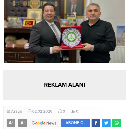
REKLAM ALANI
Asayiş
02.02.2026
0
0
A
A
+
-
ABONE OL