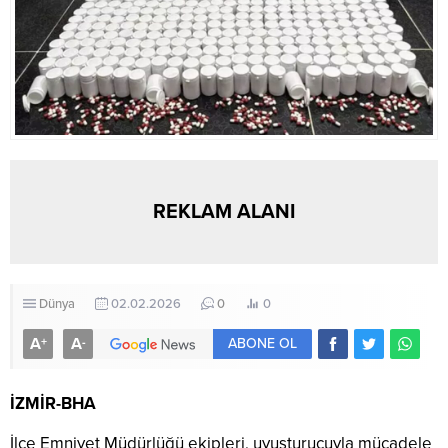
REKLAM ALANI
Dünya
02.02.2026
0
0
A
A
+
-
ABONE OL
İZMİR-BHA
İlçe Emniyet Müdürlüğü ekipleri, uyuşturucuyla mücadele