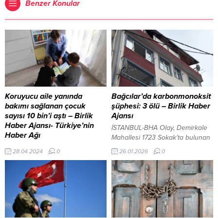
Benzer Konular
Koruyucu aile yanında
Bağcılar’da karbonmonoksit
bakımı sağlanan çocuk
şüphesi: 3 ölü – Birlik Haber
sayısı 10 bin’i aştı – Birlik
Ajansı
Haber Ajansı- Türkiye’nin
İSTANBUL-BHA Olay, Demirkale
Haber Ağı
Mahallesi 1723 Sokak’ta bulunan
Koruyucu aile yanında bakımı
bir apartmanda meydana geldi.
28.04.2024
0
26.01.2026
0
sağlanan çocuk sayısı 10 bin’i
Aynı dairede yaşayan
aştı BHA Bakan Göktaş, aile
yakınlarından 2 gündür haber
odaklı hizmet modelleri
alamayan bir kişi, durumu gece
kapsamında uygulanan koruyucu
saatlerinde polis ekiplerine
aile sisteminde gelinen son
bildirdi. TKKB Başkanı Ahmet
duruma ilişkin
Kapanoğlu göreve başladı İçeriği
değerlendirmelerde bulundu.
Görüntüle İhbar üzerine olay