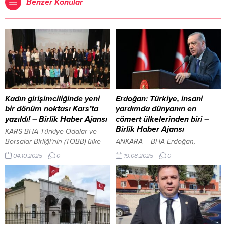
Benzer Konular
Kadın girişimciliğinde yeni
Erdoğan: Türkiye, insani
bir dönüm noktası Kars’ta
yardımda dünyanın en
yazıldı! – Birlik Haber Ajansı
cömert ülkelerinden biri –
Birlik Haber Ajansı
KARS-BHA Türkiye Odalar ve
Borsalar Birliği’nin (TOBB) ülke
ANKARA – BHA Erdoğan,
genelinde yürüttüğü girişimcilik
savaşlar, açlık, göç ve iklim
04.10.2025
0
19.08.2025
0
vizyonunun en önemli
krizlerinin insanlığı tarihinin en
örneklerinden biri olan zirvede;
büyük sınavıyla karşı karşıya
TOBB Kadın Girişimciler Kurulu
bıraktığını belirterek, “Bugün 300
Başkanı ve OPET Petrolcülük A.Ş.
milyondan fazla insan en temel
Yönetim Kurulu Kurucu Üyesi
ihtiyaçlarından yoksun. Türkiye,
Nurten Öztürk, üst kurul
mazlumun kimliği ve inancına
delegeleri, bölge başkanları ve
bakmaksızın her coğrafyada