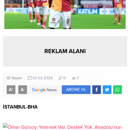
REKLAM ALANI
Yaşam
02.02.2026
0
0
A
A
+
-
ABONE OL
İSTANBUL-BHA