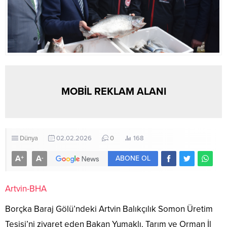
MOBİL REKLAM ALANI
Dünya
02.02.2026
0
168
A
A
+
-
ABONE OL
Artvin
-BHA
Borçka Baraj Gölü’ndeki Artvin Balıkçılık Somon Üretim
Tesisi’ni ziyaret eden Bakan Yumaklı, Tarım ve Orman İl