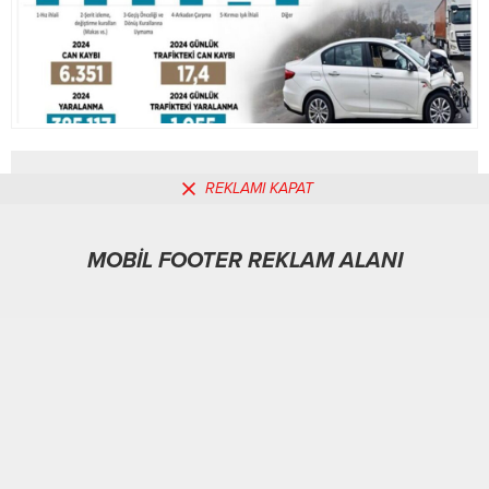
değiştirildiğini ifade eden...
REKLAMI KAPAT
MOBİL REKLAM ALANI
MOBİL FOOTER REKLAM ALANI
Gündem
02.02.2026
0
152
A
A
+
-
ABONE OL
Burdur-
BHA
Bugün ise yalnızca Antalya ve Burdur’da meydana gelen