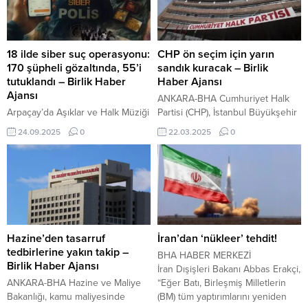
18 ilde siber suç operasyonu:
CHP ön seçim için yarın
170 şüpheli gözaltında, 55’i
sandık kuracak – Birlik
tutuklandı – Birlik Haber
Haber Ajansı
Ajansı
ANKARA-BHA Cumhuriyet Halk
Arpaçay’da Aşıklar ve Halk Müziği
Partisi (CHP), İstanbul Büyükşehir
Şöleni coşkuyla kutlandı İçeriği
Belediye (İBB) Başkanı Ekrem
24.09.2025
0
22.03.2025
0
Görüntüle “Çevrim içi çocuk
İmamoğlu’nun tek aday olduğu
müstehcenliği ve tacizi, nitelikli
cumhurbaşkanlığı ön seçimini 23
dolandırıcılık, yasa dışı bahis ve
Mart’ta gerçekleştiriyor. 81 il ve
nitelikli hırsızlık” suçlarına yönelik
973 ilçede toplam 5 bin 600
gerçekleştirilen operasyonlarda
sandık kurulacak. Parti üyeleri
170 şüpheli gözaltına alınırken, 55
sabah saat 08.00’den itibaren oy
şüpheli tutuklandı. Ayrıca, 34
kullanabilecek ve süreç 17.00’de
şüpheli hakkında adli kontrol
tamamlanacak. Üye olmayan
Hazine’den tasarruf
İran’dan ‘nükleer’ tehdit!
hükümleri uygulanırken, diğer
vatandaşlar ise aynı alanlarda...
tedbirlerine yakın takip –
BHA HABER MERKEZİ
şüphelilerle ilgili işlemler devam
Birlik Haber Ajansı
İran Dışişleri Bakanı Abbas Erakçi,
ediyor. 341...
ANKARA-BHA Hazine ve Maliye
“Eğer Batı, Birleşmiş Milletlerin
Bakanlığı, kamu maliyesinde
(BM) tüm yaptırımlarını yeniden