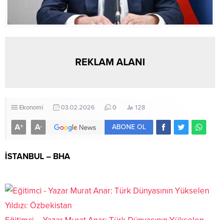
REKLAM ALANI
Ekonomi
03.02.2026
0
128
A
A
+
-
ABONE OL
İSTANBUL – BHA