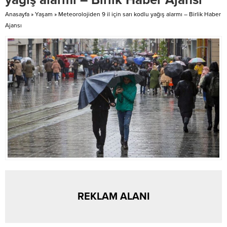
takdir edip alkışladıklarını belirtti.
yemeğinde Sivas topraklarından
Türkiye’de de benzer etkinliklerin
çıkarak dünyaya...
Anasayfa
»
Yaşam
»
Meteorolojiden 9 il için sarı kodlu yağış alarmı – Birlik Haber
olmasını umut ettiklerini...
Ajansı
REKLAM ALANI