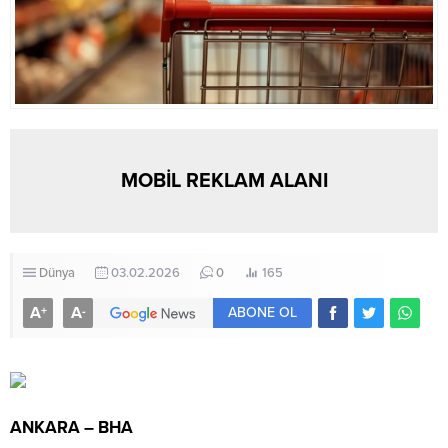
MOBİL REKLAM ALANI
Dünya
03.02.2026
0
165
A
A
+
-
ABONE OL
ANKARA – BHA