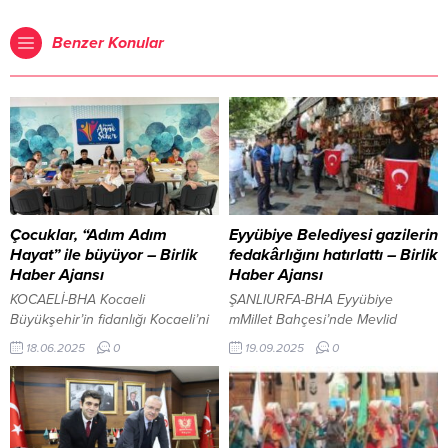
Benzer Konular
Çocuklar, “Adım Adım
Eyyübiye Belediyesi gazilerin
Hayat” ile büyüyor – Birlik
fedakârlığını hatırlattı – Birlik
Haber Ajansı
Haber Ajansı
KOCAELİ-BHA Kocaeli
ŞANLIURFA-BHA Eyyübiye
Büyükşehir’in fidanlığı Kocaeli’ni
mMillet Bahçesi’nde Mevlid
yeşillendiriyor Kocaeli Büyükşehir
Kandili coşkusu yaşandı İçeriği
18.06.2025
0
19.09.2025
0
Belediyesi tarafından yürütülen
Görüntüle Cumhuriyetimizin
“Anne Şehir” projesinin önemli bir
kurucusu Mustafa Kemal
parçası olan “Adım Adım Hayat”
Atatürk’e Gazilik unvanı verilişinin
etkinlikleri, 7-10 yaş arasındaki
yıl dönümü olan 19 Eylül Gaziler
çocuklara dil becerisi ve yaşam
Günü kapsamında, Eyyübiye