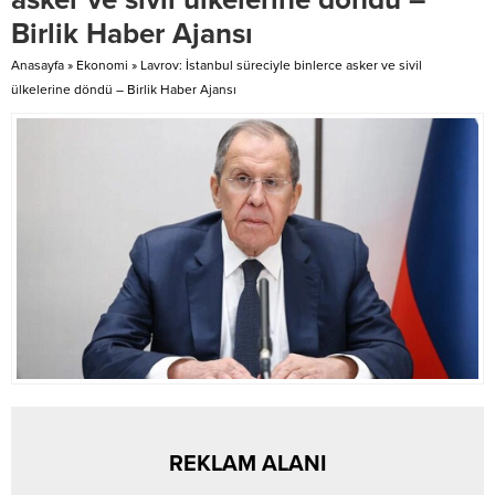
tamamlandığında, bölgedeki
etti. “Bu projelerle şehrimize
Birlik Haber Ajansı
ulaşım standardının yükselmesi
yakışan büyük...
ve vatandaşların daha konforlu
Anasayfa
»
Ekonomi
»
Lavrov: İstanbul süreciyle binlerce asker ve sivil
bir...
ülkelerine döndü – Birlik Haber Ajansı
REKLAM ALANI