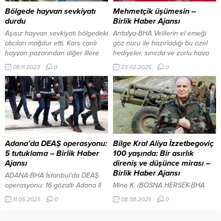
fırsatlarından yararlandı. Divan
sponsor için ve...
Bölgede hayvan sevkiyatı
Mehmetçik üşümesin –
Başkanlığı’nı Celal Aydemir’in
durdu
Birlik Haber Ajansı
üstlendiği programda; Ferhan
Aşısız hayvan sevkiyatı bölgedeki
Antalya-BHA Velilerin el emeği
Tan, Adalet Jennings ve Halil...
alıcıları mağdur etti. Kars canlı
göz nuru ile hazırladığı bu özel
hayvan pazarından diğer illere
hediyeler, sınırda ve zorlu hava
taşımacılık yapan tırcılar, hayvan
koşullarında görev yapan
08.11.2023
0
23.02.2025
0
sevkiyatında çıkan sevk
askerlerimize moral kaynağı
olayından dolayı mağdur
olacak. Proje kapsamında
olduklarını, aylardır tırlarda
toplanan bere ve boyunluklar,
perişan olduklarını söylediler. 2
Manavgat İlçe Jandarma
Kasım 2023, 20:19 yayınlandı
Komutanlığı tarafından gerekli
ARDAHAN/Özkan KARAKAYA –
noktalara ulaştırılacak. Projeye
BHA Bölgenin tek geçim kaynağı
katkı sağlayan veliler,
ve bölge ekonomisinin en önemli
askerlerimizin her zaman
Adana’da DEAŞ operasyonu:
Bilge Kral Aliya İzzetbegoviç
lokomotifi hayvancılıkta aşı...
yanlarında olduklarını ve onlara
5 tutuklama – Birlik Haber
100 yaşında: Bir asırlık
minnettar olduklarını dile...
Ajansı
direniş ve düşünce mirası –
Birlik Haber Ajansı
ADANA-BHA İstanbul’da DEAŞ
operasyonu: 16 gözaltı Adana İl
Mine K. /BOSNA HERSEK-BHA
Emniyet Müdürlüğü Terörle
Aliya İzzetbegoviç, Bosna-
11.05.2025
0
08.08.2025
0
Mücadele Şubesi ekiplerince 7
Hersek’in bağımsızlık
Mayıs’ta terör örgütü DEAŞ’a
mücadelesinin öncüsü,