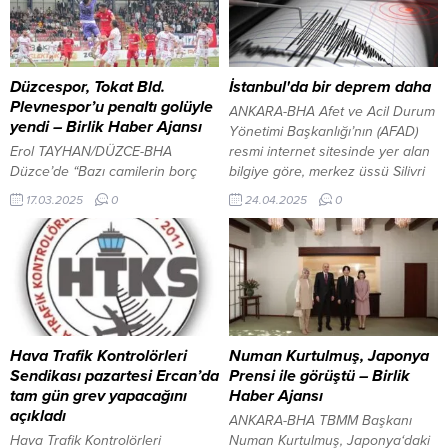
E.B., Salih İşgören Polis Merkezi
kurduğu Özel Dedektifler
Amirliği nöbet kulübesine ateş
Derneği ile mesleğin saygınlığı
açtı. Saldırıda polis memuru
için mücadele eden Yetimoğlu, 44
Hasan Akın şehit olurken,
yıllık kariyerinin ardından görevini
müdahaleye geçen polislerle
uzun yıllardır birlikte çalıştığı
Düzcespor, Tokat Bld.
İstanbul'da bir deprem daha
saldırgan arasında çatışma
Gencay Coşkun’a devretti. İsmail
Plevnespor’u penaltı golüyle
ANKARA-BHA Afet ve Acil Durum
yaşandı. Bu çatışmada 1’inci...
Yetimoğlu, Genel...
yendi – Birlik Haber Ajansı
Yönetimi Başkanlığı’nın (AFAD)
Erol TAYHAN/DÜZCE-BHA
resmi internet sitesinde yer alan
Düzce’de “Bazı camilerin borç
bilgiye göre, merkez üssü Silivri
karşılığı SGK’ya satıldığı”
açıklarında 3,7 büyüklüğünde
17.03.2025
0
24.04.2025
0
yalanlandı Düzcespor 10 kişi
sarsıntı kaydedildi. Depremin
kalmasına rağmen Kadir Kar’ın
yerin 7 kilometre derinliğinde
ikinci yarıdaki müthiş planı büyük
meydana geldiği belirlendi.
galibiyette etkili oldu.Taraftar
maçın bitiminde ramazan
olmasına rağmen uzun süre stadı
terk etmeyerek galibiyet
sevincine ortak oldu. 2024-2025
Hava Trafik Kontrolörleri
Numan Kurtulmuş, Japonya
futbol sezonu Nesine 3.lig 1.grup
Sendikası pazartesi Ercan’da
Prensi ile görüştü – Birlik
24.hafta karşılaşmalarında Düzce
tam gün grev yapacağını
Haber Ajansı
Cam Düzcespor,...
açıkladı
ANKARA-BHA TBMM Başkanı
Hava Trafik Kontrolörleri
Numan Kurtulmuş, Japonya‘daki