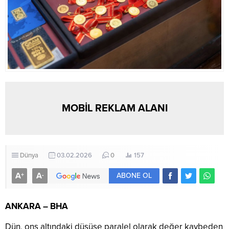
MOBİL REKLAM ALANI
Dünya
03.02.2026
0
157
A
A
+
-
ABONE OL
ANKARA – BHA
Dün, ons altındaki düşüşe paralel olarak değer kaybeden