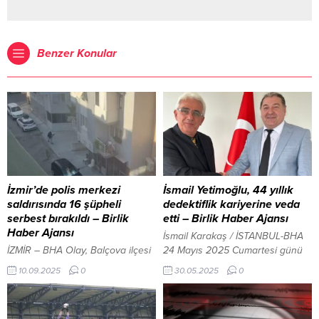
Benzer Konular
İzmir’de polis merkezi
İsmail Yetimoğlu, 44 yıllık
saldırısında 16 şüpheli
dedektiflik kariyerine veda
serbest bırakıldı – Birlik
etti – Birlik Haber Ajansı
Haber Ajansı
İsmail Karakaş / İSTANBUL-BHA
İZMİR – BHA Olay, Balçova ilçesi
24 Mayıs 2025 Cumartesi günü
Çetin Emeç Mahallesi’nde önceki
Kadıköy, Ziverbey’de gerçekleşen
10.09.2025
0
30.05.2025
0
gün saat 08.50 civarında
ÖDD 7. Olağan Genel Kurulu’nda,
meydana geldi. Yüzünde maske
Yetimoğlu başkanlık görevinden
ve elinde pompalı tüfek bulunan
çekildiğini açıkladı. 2007 yılında