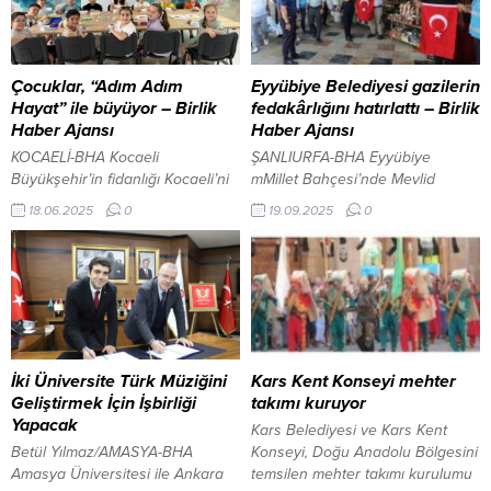
Çocuklar, “Adım Adım
Eyyübiye Belediyesi gazilerin
Hayat” ile büyüyor – Birlik
fedakârlığını hatırlattı – Birlik
Haber Ajansı
Haber Ajansı
KOCAELİ-BHA Kocaeli
ŞANLIURFA-BHA Eyyübiye
Büyükşehir’in fidanlığı Kocaeli’ni
mMillet Bahçesi’nde Mevlid
yeşillendiriyor Kocaeli Büyükşehir
Kandili coşkusu yaşandı İçeriği
18.06.2025
0
19.09.2025
0
Belediyesi tarafından yürütülen
Görüntüle Cumhuriyetimizin
“Anne Şehir” projesinin önemli bir
kurucusu Mustafa Kemal
parçası olan “Adım Adım Hayat”
Atatürk’e Gazilik unvanı verilişinin
etkinlikleri, 7-10 yaş arasındaki
yıl dönümü olan 19 Eylül Gaziler
çocuklara dil becerisi ve yaşam
Günü kapsamında, Eyyübiye
pratiğini bir arada sunuyor.
Belediyesi vatan için fedakârlık
Birçok konu işleniyor Kocaeli
yapan gazilere ve şehitlere
Büyükşehir Belediyesi Kadın ve
duyulan saygının göstergesi
İki Üniversite Türk Müziğini
Kars Kent Konseyi mehter
Aile Hizmetleri Dairesi Başkanlığı
olarak Türk Bayrağı dağıttı.
Geliştirmek İçin İşbirliği
takımı kuruyor
tarafından yürütülen “Anne
Kahraman gazilerimizin
Yapacak
Kars Belediyesi ve Kars Kent
Şehir”...
onurlandırılması ve toplumsak
Betül Yılmaz/AMASYA-BHA
Konseyi, Doğu Anadolu Bölgesini
birlik mesajı verilmesi...
Amasya Üniversitesi ile Ankara
temsilen mehter takımı kurulumu