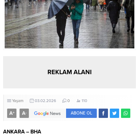
REKLAM ALANI
Yaşam
03.02.2026
0
110
A
A
+
-
ABONE OL
ANKARA – BHA