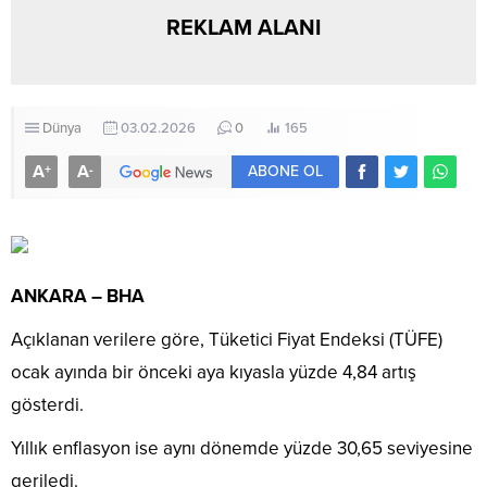
REKLAM ALANI
Dünya
03.02.2026
0
165
A
A
+
-
ABONE OL
ANKARA – BHA
Açıklanan verilere göre, Tüketici Fiyat Endeksi (TÜFE)
ocak ayında bir önceki aya kıyasla yüzde 4,84 artış
gösterdi.
Yıllık enflasyon ise aynı dönemde yüzde 30,65 seviyesine
geriledi.