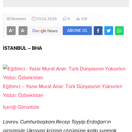
Ekonomi
03.02.2026
0
128
A
A
+
-
ABONE OL
İSTANBUL – BHA
Eğitimci – Yazar Murat Anar: Türk Dünyasının Yükselen
Yıldızı: Özbekistan
İçeriği Görüntüle
Lavrov, Cumhurbaşkanı Recep Tayyip Erdoğan’ın
girişimiyle Ukrayna krizinin çözümüne katkı sunmak