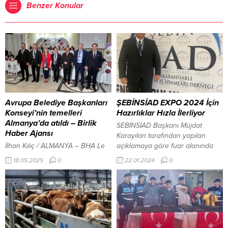
Benzer Konular
Avrupa Belediye Başkanları
ŞEBİNSİAD EXPO 2024 İçin
Konseyi’nin temelleri
Hazırlıklar Hızla İlerliyor
Almanya’da atıldı – Birlik
SEBİNSİAD Başkanı Müjdat
Haber Ajansı
Karayılan tarafından yapılan
İlhan Kılıç / ALMANYA – BHA Le
açıklamaya göre fuar alanında
Palais Festsaal’de gerçekleşen
stant ölçüleri ve sponsor alanları
18.05.2025
0
22.01.2024
0
etkinlikte aynı zamanda Avrupa
belirlendi. Karayılan “Görselde
Belediye Başkanları Konseyi’nin
gösterdiğimiz şekilde 12 m2
kuruluş süreci de resmen
şeklinde masası sandalyesi resim
başlatıldı. Akşam saat 18.00’de
giydirmesi içinde olacak şekilde
kokteyl ve karşılama programıyla
kiralanacak 36 adet normal stant
başlayan etkinlikte katılımcılar bir
hazırladık. 1 adet platin sponsor
araya gelerek networking
için 24 m2 stant, 2 adet altın