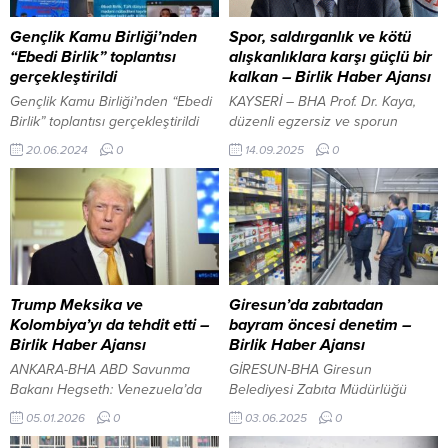
Gençlik Kamu Birliği’nden
Spor, saldırganlık ve kötü
“Ebedi Birlik” toplantısı
alışkanlıklara karşı güçlü bir
gerçekleştirildi
kalkan – Birlik Haber Ajansı
Gençlik Kamu Birliği’nden “Ebedi
KAYSERİ – BHA Prof. Dr. Kaya,
Birlik” toplantısı gerçekleştirildi
düzenli egzersiz ve sporun
Ankara-BHA Toplantının ana
bireyin zihinsel ve sosyal refahını
20.06.2024
0
14.09.2025
0
hedefi Azerbaycan ve
artırdığını belirterek, özellikle
Kazakistanlı gençlerin arasında
gençler için sporun hem bireysel
işbirliğinin kurulması ve
gelişim hem de toplumsal uyum
güçlendirilmesi oldu Leyla
açısından kritik bir rol oynadığını
Mustafayeva’nın çevirisi ile
söyledi. “Spor, agresif dürtüleri
yapılan görüşmede “Ebedi Birlik”
kontrol altına alıyor”
Gençlik Kamu Birliği Başkanı
Saldırganlığın korku, öfke ve
Şahin Aliyev, her iki kuruluşun
hayal kırıklığı gibi duygularla
Trump Meksika ve
Giresun’da zabıtadan
çalışmalarının aynı olduğunu,
ortaya çıkan...
Kolombiya’yı da tehdit etti –
bayram öncesi denetim –
ortak projelerin büyük önem
Birlik Haber Ajansı
Birlik Haber Ajansı
taşıdığını belirterek, “Biz Sümer
ANKARA-BHA ABD Savunma
GİRESUN-BHA Giresun
kökenli,...
Bakanı Hegseth: Venezuela’da
Belediyesi Zabıta Müdürlüğü
süreci Washington belirleyecek
ekipleri, yaklaşan Kurban
05.01.2026
0
03.06.2025
0
İçeriği Görüntüle Trump,
Bayramı öncesi artan alışveriş