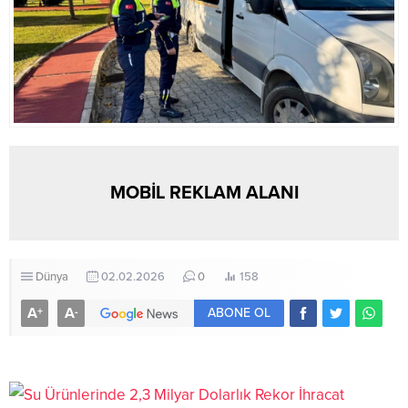
MOBİL REKLAM ALANI
Dünya
02.02.2026
0
158
A
A
+
-
ABONE OL