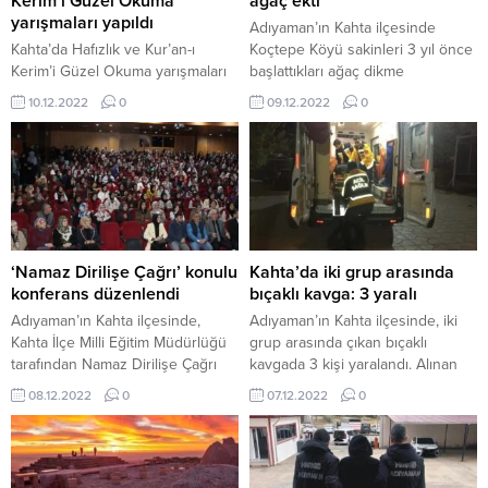
Kerim’i Güzel Okuma
ağaç ekti
turları Nemrut’tan başlamalı.
tarafından...
yarışmaları yapıldı
Adıyaman’ın Kahta ilçesinde
Nemrut anıtsal...
Kahta’da Hafızlık ve Kur’an-ı
Koçtepe Köyü sakinleri 3 yıl önce
Kerim’i Güzel Okuma yarışmaları
başlattıkları ağaç dikme
finalleri yapıldı Adıyaman’ın Kahta
seferberliği ile köylerinde 15 bin
10.12.2022
0
09.12.2022
0
ilçesinde, Milli Eğitim Bakanlığı
ağaç ektiler. Kahta’ya 16 kilometre
Din Öğretimi Genel Müdürlüğü
mesafede bulunan Koçtepe Köyü
tarafından 81 ilde düzenlenen
sakinleri, 3 yıl önce köylerini
Kur’an-ı Kerim’i Güzel Okuma ve
ağaçlandırmak için ağaç dikme
Hafızlık yarışmalarında
seferberliği başlattı. Bugüne
Adıyaman’dan dereceye giren
kadar yaklaşık olarak 15 bin ağaç
öğrencilere ödülleri verildi. Kahta
diken köy sakinleri, köylerini
TP Kız Anadolu İmam Hatip
ağaçlandırmak amacıyla...
‘Namaz Dirilişe Çağrı’ konulu
Kahta’da iki grup arasında
Lisesinde düzenlenen ödül
konferans düzenlendi
bıçaklı kavga: 3 yaralı
törenine Adıyaman İl Milli...
Adıyaman’ın Kahta ilçesinde,
Adıyaman’ın Kahta ilçesinde, iki
Kahta İlçe Milli Eğitim Müdürlüğü
grup arasında çıkan bıçaklı
tarafından Namaz Dirilişe Çağrı
kavgada 3 kişi yaralandı. Alınan
adlı konferansı düzenlendi. İmam
bilgiye göre kavga, Atatürk Barajı
08.12.2022
0
07.12.2022
0
Hatip Lisesi öğrencileri ve İmam
yolunda meydana geldi. İki grup
Hatip Ortaokulu öğrencilerine
arasında bilinmeyen bir
yönelik düzenlenen konferans
nedenden dolayı tartışma çıktı.
büyük ilgi gördü. İlçe Milli Eğitim
Büyüyen tartışma kavgaya