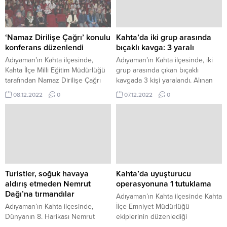
Eğitimci Mahmut Sami Çınar ile
İddiaya göre, aralarında husumet
birlikte Gözde Medya Grubu’na
olan iki grup, sokakta karşılaşınca
ziyarette bulunduk. Gözde Tv
tartışmaya başladı. Kavgaya
Genel Yayın Yönetmeni
dönüşen olayda taraflardan biri,
‘Namaz Dirilişe Çağrı’ konulu
Kahta’da iki grup arasında
Abdurrahman Akçal ile Gözde Tv
av tüfeğiyle rastgele ateş açtı.
konferans düzenlendi
bıçaklı kavga: 3 yaralı
Haber...
Tüfekten çıkan...
Adıyaman’ın Kahta ilçesinde,
Adıyaman’ın Kahta ilçesinde, iki
Kahta İlçe Milli Eğitim Müdürlüğü
grup arasında çıkan bıçaklı
tarafından Namaz Dirilişe Çağrı
kavgada 3 kişi yaralandı. Alınan
adlı konferansı düzenlendi. İmam
bilgiye göre kavga, Atatürk Barajı
08.12.2022
0
07.12.2022
0
Hatip Lisesi öğrencileri ve İmam
yolunda meydana geldi. İki grup
Hatip Ortaokulu öğrencilerine
arasında bilinmeyen bir
yönelik düzenlenen konferans
nedenden dolayı tartışma çıktı.
büyük ilgi gördü. İlçe Milli Eğitim
Büyüyen tartışma kavgaya
Müdürlüğü eser yazar buluşması
dönüşürken S.V., S.B., M.Ç.,
programı kapsamında İlahiyatçı
vücutlarına aldıkları bıçak
Yazar Ahmet Bulut, Kahta Kültür
darbeleri ile yaralandı.
Merkezi Konferans Salonunda 4
Vatandaşların ihbarı üzerine olay
Turistler, soğuk havaya
Kahta’da uyuşturucu
oturum...
yerine gelen sağlık...
aldırış etmeden Nemrut
operasyonuna 1 tutuklama
Dağı’na tırmandılar
Adıyaman’ın Kahta ilçesinde Kahta
Adıyaman’ın Kahta ilçesinde,
İlçe Emniyet Müdürlüğü
Dünyanın 8. Harikası Nemrut
ekiplerinin düzenlediği
Dağı’na yerli ve yabancı turistler
uyuşturucu operasyonunda