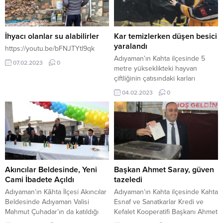
İhyacı olanlar su alabilirler
Kar temizlerken düşen besici
yaralandı
https://youtu.be/bFNJTYtl9qk
Adıyaman’ın Kahta ilçesinde 5
07.02.2023
0
metre yükseklikteki hayvan
çiftliğinin çatısındaki karları
temizleyen besici düştü. Alınan
04.02.2023
0
bilgiye göre olay, öğle saatlerinde
ilçeye bağlı Çataltepe Köyü’nde
meydana geldi. Hayvan çiftliğinde
besicilik yapan Sezgin Aydın (43),
çiftlikte çatı katına biriken karı
temizlediği esnada ayağı kayarak
yere düştü. Aydın’ın düştüğünü
görenlerin ihbarıyla olay yerine
Akıncılar Beldesinde, Yeni
Başkan Ahmet Saray, güven
gelen...
Cami İbadete Açıldı
tazeledi
Adıyaman’ın Kâhta İlçesi Akıncılar
Adıyaman’ın Kahta ilçesinde Kahta
Beldesinde Adıyaman Valisi
Esnaf ve Sanatkarlar Kredi ve
Mahmut Çuhadar’ın da katıldığı
Kefalet Kooperatifi Başkanı Ahmet
Osman Ağa Camisinin açılış töreni
Saray güven tazeledi. Kahta Esnaf