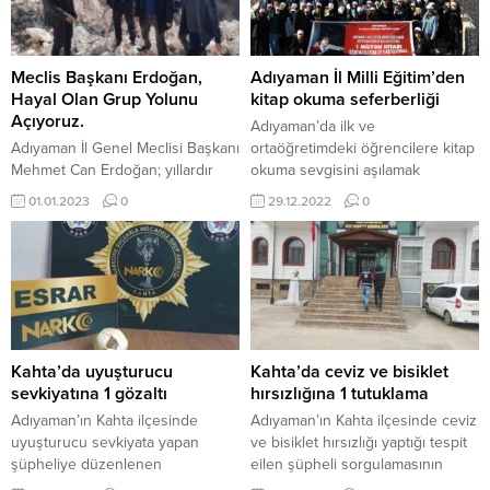
Salkımbağı Köyü yakınlarında
Kahta İdman Yurdu 4-2 lik skor ile
Ozan E. (30) yönetimindeki 02 AT
galip gelerek ilk maçında 3 puan
216 plakalı otomobil, sürücünün
alarak lige galibiyetle başladı.
direksiyon hakimiyetini
Adıyaman U14...
Meclis Başkanı Erdoğan,
Adıyaman İl Milli Eğitim’den
kaybetmesi sonucu şarampole
Hayal Olan Grup Yolunu
kitap okuma seferberliği
devrildi. Kazada sürücü ile
Açıyoruz.
Adıyaman’da ilk ve
birlikte...
Adıyaman İl Genel Meclisi Başkanı
ortaöğretimdeki öğrencilere kitap
Mehmet Can Erdoğan; yıllardır
okuma sevgisini aşılamak
açılması zor olan grup yolu
amacıyla Valiliğimiz İl Milli Eğitim
01.01.2023
0
29.12.2022
0
çalışmalarını yerinde inceledi.
Müdürlüğü bünyesinde hayata
Kahta ilçesine bağlı birçok yerin
geçirilen ‘Adıyaman Okuyor’
ulaşım güzergahı olan grup
projesi kapsamında il genelinde
yolunun açılması için yapılan
yürütülen ‘Kütüphanesiz Okul
çalışmaları takip etmek amacıyla
kalmayacak sloganıyla hayata
inşaat alanını ziyaret eden İl
geçirilen “Kütüphaneler Kitap
Genel Meclisi Başkanı Mehmet
Dolsun, Herkes Okusun”
Can Erdoğan en kısa zamanda
kampanyası çerçevesinde okul
Kahta’da uyuşturucu
Kahta’da ceviz ve bisiklet
yolun ulaşıma...
kütüphanelerine 1 Milyon 540 bin
sevkiyatına 1 gözaltı
hırsızlığına 1 tutuklama
kitap kazandırıldı. Kampanya
Adıyaman’ın Kahta ilçesinde
Adıyaman’ın Kahta ilçesinde ceviz
çerçevesinde Adıyaman’daki
uyuşturucu sevkiyata yapan
ve bisiklet hırsızlığı yaptığı tespit
okul...
şüpheliye düzenlenen
eilen şüpheli sorgulamasının
operasyonda 1 şüpheli gözaltına
ardından çıkartıldığı mahkemece