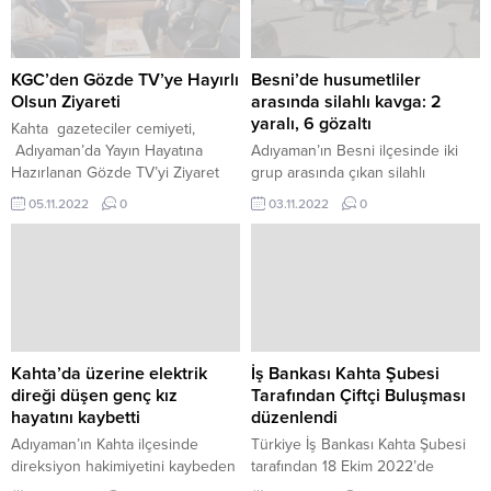
çocuğun yattığını görenler
çalışmalar yaparak mesleki
durumu 112’ye bildirdi. İhbarla
ilişkilerin geliştirilmesi adına
gelen sağlık ekiplerinin
prensipte anlaşarak kardeş
kontrolünde çocuğun yaşamını
cemiyet olarak güç birliği yapma
KGC’den Gözde TV’ye Hayırlı
Besni’de husumetliler
yitirdiği belirlendi. Üzerinden
kararı aldı. Adıyaman İnternet
Olsun Ziyareti
arasında silahlı kavga: 2
kimlik çıkmayan 10 yaşlarındaki
Gazetecileri Cemiyeti ile Kahta
yaralı, 6 gözaltı
Kahta gazeteciler cemiyeti,
çocuğun cansız...
Gazetecileri Cemiyeti’nin kardeş
Adıyaman’da Yayın Hayatına
Adıyaman’ın Besni ilçesinde iki
cemiyet olarak...
Hazırlanan Gözde TV’yi Ziyaret
grup arasında çıkan silahlı
Etti. Kahta Gazeteciler Cemiyeti
kavgada 2 kişi yaralandı, 6
05.11.2022
0
03.11.2022
0
Başkanı Kemal Kutlu
şüpheli gözaltına alındı. Alınan
açıklamasında şunları söyledi; “
bilgiye göre olay, akşam
Kahta Gazeteciler Cemiyeti (KGC)
saatlerinde Yeni Besni
olarak, cemiyet üyelerimizden
Mahallesi’nde meydana geldi.
Eğitimci Mahmut Sami Çınar ile
İddiaya göre, aralarında husumet
birlikte Gözde Medya Grubu’na
olan iki grup, sokakta karşılaşınca
ziyarette bulunduk. Gözde Tv
tartışmaya başladı. Kavgaya
Genel Yayın Yönetmeni
dönüşen olayda taraflardan biri,
Kahta’da üzerine elektrik
İş Bankası Kahta Şubesi
Abdurrahman Akçal ile Gözde Tv
av tüfeğiyle rastgele ateş açtı.
direği düşen genç kız
Tarafından Çiftçi Buluşması
Haber...
Tüfekten çıkan...
hayatını kaybetti
düzenlendi
Adıyaman’ın Kahta ilçesinde
Türkiye İş Bankası Kahta Şubesi
direksiyon hakimiyetini kaybeden
tarafından 18 Ekim 2022’de
sürücünün elektrik direğini
düzenlenen Çiftçi Buluşması