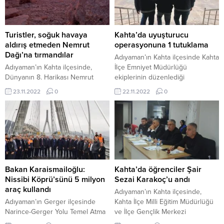
Müdürlüğü eser yazar buluşması
dönüşürken S.V., S.B., M.Ç.,
programı kapsamında İlahiyatçı
vücutlarına aldıkları bıçak
Yazar Ahmet Bulut, Kahta Kültür
darbeleri ile yaralandı.
Merkezi Konferans Salonunda 4
Vatandaşların ihbarı üzerine olay
Turistler, soğuk havaya
Kahta’da uyuşturucu
oturum...
yerine gelen sağlık...
aldırış etmeden Nemrut
operasyonuna 1 tutuklama
Dağı’na tırmandılar
Adıyaman’ın Kahta ilçesinde Kahta
Adıyaman’ın Kahta ilçesinde,
İlçe Emniyet Müdürlüğü
Dünyanın 8. Harikası Nemrut
ekiplerinin düzenlediği
Dağı’na yerli ve yabancı turistler
uyuşturucu operasyonunda
23.11.2022
0
22.11.2022
0
soğuk havaya aldırış etmeden
gözaltına alınan 1 şüpheli
2206 metre yüksekliğe
tutuklandı. Kahta İlçe Emniyet
tırmandılar. Birleşmiş Milletler
Müdürlüğü Narkotik Suçlarla
Eğitim, Bilim ve Kültür Örgütü
Mücadele Grup Amirliği tarafından
(UNESCO) tarafından Dünya
bir adrese operasyon düzenlendi.
Kültür Mirası Listesi’nde yer alan
Uyuşturucu madde ticareti yaptığı
2206 metre yükseklikte bulunan
gerekçesiyle H.Y. isimli şahıs
Dünyanın 8. Harikası Nemrut
yakalanarak göz altına alındı.
Bakan Karaismailoğlu:
Kahta’da öğrenciler Şair
Dağı’na soğuğa aldırış etmeden
Düzenlenen operasyonda
Nissibi Köprü’sünü 5 milyon
Sezai Karakoç’u andı
yerli ve yabancı...
şahıstan satışa hazır şekilde
araç kullandı
Adıyaman’ın Kahta ilçesinde,
toplamda 19...
Adıyaman’ın Gerger ilçesinde
Kahta İlçe Milli Eğitim Müdürlüğü
Narince-Gerger Yolu Temel Atma
ve İlçe Gençlik Merkezi
Töreni’ne katılan Ulaştırma ve
Müdürlüğü tarafından Şair Sezai