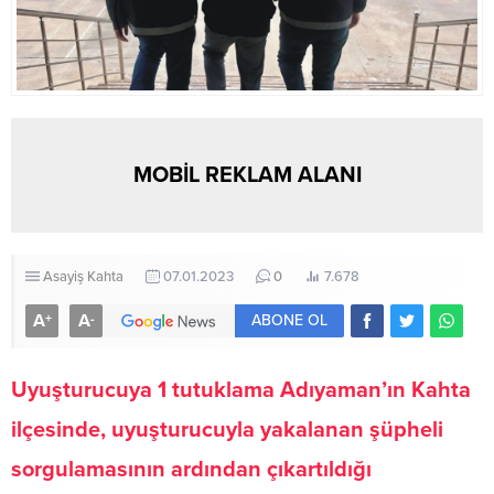
MOBİL REKLAM ALANI
Asayiş
Kahta
07.01.2023
0
7.678
A
A
+
-
ABONE OL
Uyuşturucuya 1 tutuklama Adıyaman’ın Kahta
ilçesinde, uyuşturucuyla yakalanan şüpheli
sorgulamasının ardından çıkartıldığı