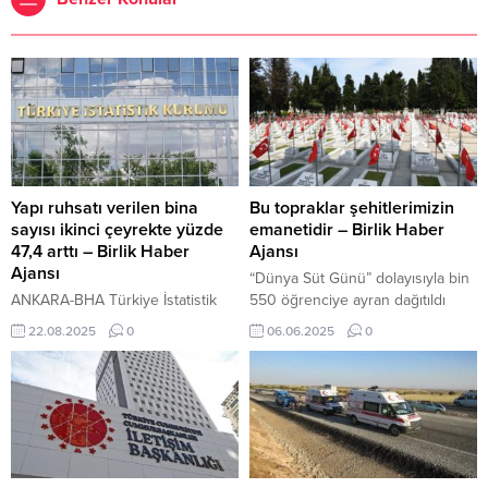
Yapı ruhsatı verilen bina
Bu topraklar şehitlerimizin
sayısı ikinci çeyrekte yüzde
emanetidir – Birlik Haber
47,4 arttı – Birlik Haber
Ajansı
Ajansı
“Dünya Süt Günü” dolayısıyla bin
ANKARA-BHA Türkiye İstatistik
550 öğrenciye ayran dağıtıldı
Kurumu (TÜİK), 2025 yılının ikinci
TRABZON-BHA Trabzon
22.08.2025
0
06.06.2025
0
çeyreğine ilişkin yapı izin
Büyükşehir Belediye Başkanı
istatistiklerini yayımladı. Yeni
Ahmet Metin Genç, Kurban
düzenleme ile yalnızca
Bayramı öncesinde Sülüklü
belediyeler tarafından verilen
Mezarlığı’nda bulunan şehitliği
belgeleri içeren istatistiklere, tüm
ziyaret etti. Vatan uğruna canlarını
yetkili idarelerin düzenlediği
feda eden kahraman şehitleri
belgeler de dahil edildi. 2010’dan
dualarla anan Başkan Genç, şehit