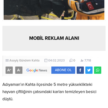
MOBİL REKLAM ALANI
Asayiş
Gündem
Kahta
04.02.2023
0
7.718
A
A
+
-
ABONE OL
Adıyaman’ın Kahta ilçesinde 5 metre yükseklikteki
hayvan çiftliğinin çatısındaki karları temizleyen besici
düştü.