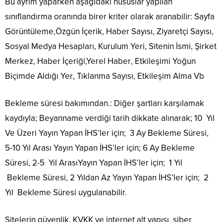
Bu ayrım yaparken aşağıdaki hususlar yapılan
sınıflandırma oranında birer kriter olarak aranabilir
:
Sayfa
Görüntüleme,
Özgün İçerik
,
Haber Sayısı
,
Ziyaretçi Sayısı
,
Sosyal Medya Hesapları
,
Kurulum Yeri, Sitenin İsmi, Şirket
Merkez, Haber
İçeriği,Yerel
Haber
,
Etkileşimi Yoğun
Biçimde Aldığı Yer
,
Tıklanma Sayısı
,
Etkileşim Alma
Vb
Bekleme süresi bakımından.
:
Diğer şartları karşılamak
kaydıyla; Beyanname verdiği tarih dikkate alınarak;
10 Yıl
Ve Üzeri
Yayın Yapan
İHS’ler
için;
3 Ay Bekleme Süresi
,
5-10 Yıl Arası
Yayın Yapan
İHS’ler
için;
6 Ay Bekleme
Süresi
,
2-5 Yıl Arası
Yayın Yapan
İHS’ler
için;
1 Yıl
Bekleme Süresi
,
2 Yıldan Az
Yayın Yapan
İHS’ler
için;
2
Yıl Bekleme Süresi
uygulanabilir.
Sitelerin güvenlik, KVKK ve internet alt yapısı, siber