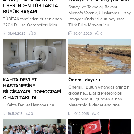
LİSESİ’NDEN TÜBİTAK’TA
Sanayi ve Teknoloji Bakanı
BÜYÜK BAŞARI
Mustafa Varank, Uluslararası Uzay
TÜBİTAK tarafından düzenlenen
İstasyonu’nda 14 gün boyunca
2204-D Lise Öğrencileri İklim
Türk Bilim Misyonu’nu
Değişikliği ve 2204-A Lise
gerçekleştirecek bir asıl bir yedek
01.04.2023
0
30.04.2023
0
Öğrencileri Araştırma Projeleri
olmak üzere belirlenen
Yarışmaları sonuçları açıklandı.
Türkiye’nin ilk uzay yolcularıyla
Açıklanan sonuçlara göre 6
basın açıklaması yaptı. Ailesiyle
alanda düzenlenen İklim
birlikte basın açıklamasına katılan
Değişikliği yarışmasında 3 proje
asıl aday olan Alper Gezeravcı,
ile, 12 alanda düzenlenen
“Milletimize müteşekkirim.”
Araştırma Projeleri Yarışmasına
derken 2 numaralı aday Tuva
ise 8 proje ile bölge finallerine
Cihangir Atasever, Hayatımdaki...
KAHTA DEVLET
Önemli duyuru
katılmaya hak kazanan Adıyaman
HASTANESİNE,
Önemli… Bütün vatandaşlarımızın
Altınşehir Anadolu Lisesi, toplam
BİLGİSAYARLI TOMOGRAFİ
dikkatine… Elazığ Meteoroloji
11...
CİHAZI TAKILDI
Bölge Müdürlüğünden alınan
Kahta Devlet Hastanesine
Meteorolojik değerlendirme
Bilgisayarlı Tomografi Cihazının
verilerine göre 10/12/2018-
19.11.2015
0
10.12.2018
0
Kurulumu Yapıldı. SAĞLIKTA
12.12.2018 tarihleri arasında
KAHTA’NIN BÜYÜK EKSİĞİ
Adıyaman’ın özellikle kuzey
GİDERİLDİ… Kahta’lı hastalar
kesimlerinde 12.12.2018 Çarşamba