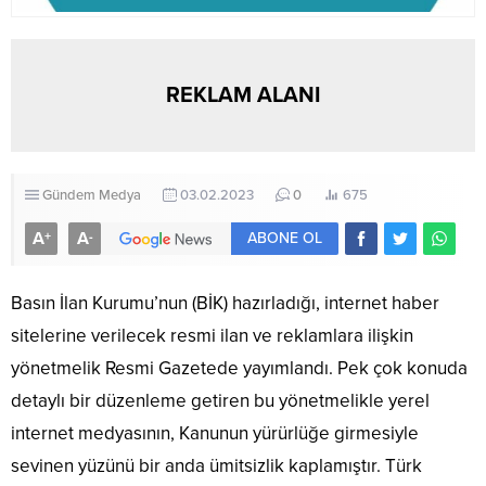
REKLAM ALANI
Gündem
Medya
03.02.2023
0
675
A
A
+
-
ABONE OL
Basın İlan Kurumu’nun (BİK) hazırladığı,
internet haber
sitelerine verilecek resmi ilan ve reklamlara ilişkin
yönetmelik
Resmi
Gazetede yayımlandı. Pek çok konuda
detaylı bir düzenleme getiren bu yönetmelikle yerel
internet medyasının, Kanunun yürürlüğe girmesiyle
sevinen yüzünü bir anda ümitsizlik kaplamıştır. Türk