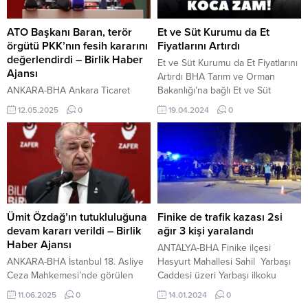
Seminerde ayrıca emniyet
ekipleri tarafından karla kapanan
kemerinin önemi, bisiklet
yolların açılması için...
sürücülerinin uyması gereken
ATO Başkanı Baran, terör
Et ve Süt Kurumu da Et
kurallar ve genel trafik kuralları da
örgütü PKK’nın fesih kararını
Fiyatlarını Artırdı
anlatıldı. Eğitimin sonunda,
değerlendirdi – Birlik Haber
Et ve Süt Kurumu da Et Fiyatlarını
öğrencilere trafik güvenliği
Ajansı
Artırdı BHA Tarım ve Orman
konusunda...
ANKARA-BHA Ankara Ticaret
Bakanlığı’na bağlı Et ve Süt
Odası (ATO) Yönetim Kurulu
Kurumu (ESK), et fiyatlarına yüzde
12.05.2025
0
19.04.2024
0
Başkanı Gürsel Baran, Türkiye’nin
25 oranında zam yaptı.Tarım ve
yaklaşık yarım asırdır terörle
Orman Bakanlığı’na bağlı Et ve
mücadele ettiğini belirterek,
Süt Kurumu (ESK), et fiyatlarına
“PKK’nın silah bırakma ve
yüzde 25 oranında zam yaptı.
feshetme kararı, ülkemiz
Bugünkü zamla birlikte kilogram
açısından tarihi bir dönüm
başına kıyma fiyatı 229...
noktasıdır. Bu adım, güvenlik
risklerinin azalmasıyla yatırım
Ümit Özdağ’ın tutukluluğuna
Finike de trafik kazası 2si
ortamının iyileşmesine, üretim ve
devam kararı verildi – Birlik
ağır 3 kişi yaralandı
istihdamın artmasına, özellikle de
Haber Ajansı
ANTALYA-BHA Finike ilçesi
Doğu ve Güneydoğu Anadolu
ANKARA-BHA İstanbul 18. Asliye
Hasyurt Mahallesi Sahil Yarbaşı
bölgelerimizin ekonomik...
Ceza Mahkemesi’nde görülen
Caddesi üzeri Yarbaşı ilkoku
duruşmada, “halkı kin ve
karşında Meydana gelen kazada
11.06.2025
0
14.01.2024
0
düşmanlığa tahrik veya
3 yaralı var , yaralılardan 2 si ağır