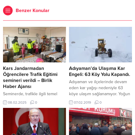
Benzer Konular
Kars Jandarmadan
Adıyaman’da Ulaşıma Kar
Öğrencilere Trafik Eğitimi
Engeli: 63 Köy Yolu Kapandı.
semineri verildi – Birlik
Adıyaman ve ilçelerinde devam
Haber Ajansı
eden kar yağışı nedeniyle 63
Seminerde, trafikle ilgili temel
köye ulaşım sağlanamıyor. Yoğun
tanımlar ve güvenli ulaşım
kar yağışının devam ettiği kentte
08.02.2025
0
07.02.2019
0
konuları işlendi. Öğrencilere, okul
merkeze bağlı 15, Çelikhan’da 20,
servis aracında uymaları gereken
Gerger’de 3, Gölbaşı’nda 6,
kurallar, yayaların ve yolcuların
Kahta’da 3 ve Sincik’te 6 olmak
dikkat etmesi gereken trafik
üzere 63 köye kar nedeniyle
kuralları hakkında bilgi verildi.
ulaşım sağlanamıyor. İl Özel İdare