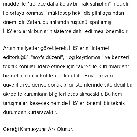
madde ile “görece daha kolay bir hak sahipliği” modeli
ile ortaya konması “müktesep hak” disiplini açısından
önemlidir. Zaten, bu anlamda rüştünü ispatlamış
İHS’ler
olarak bunların sisteme dahil edilmesi önemlidir.
Artan maliyetler gözetilerek,
İHS’lerin
“internet
editörlüğü”, “sayfa düzeni”, “log kayıtlaması” ve benzeri
teknik konuları idare etmek için “akredite kurumlardan”
hizmet alınabilir
krititeri
getirilebilir. Böylece veri
güvenliği ve geriye dönük bilgi istemlerinde site değil bu
akredite kurumların bilgileri esas alınacaktır. Bu hem
tartışmaları kesecek hem de
İHS’leri
önemli bir teknik
durumdan kurtaracaktır.
Gereği Kamuoyuna Arz Olunur.