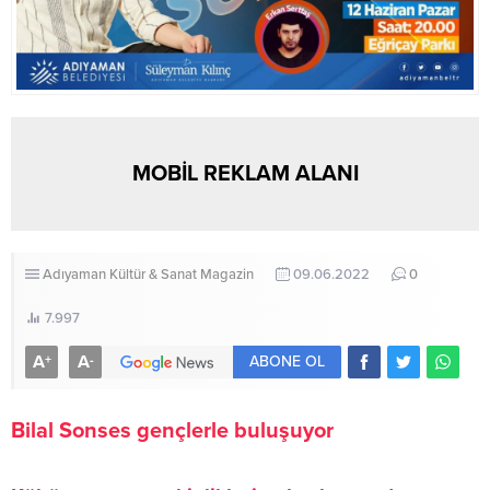
MOBİL REKLAM ALANI
Adıyaman
Kültür & Sanat
Magazin
09.06.2022
0
7.997
A
A
+
-
ABONE OL
Bilal Sonses gençlerle buluşuyor