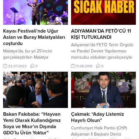
Kayısı Festivali’nde Uğur
ADIYAMAN’DA FETÖ’CÜ 11
Aslan ve Buray Malatyalıları
KİŞİ TUTUKLANDI
coşturdu
Adıyaman’da FETÖ Terör Örgütü
Malatya’da, bu yıl 25’incisi
ve Paralel Devlet Yapılanması
gerçekleştirilen Malatya
mensubu oldukları gerekçesiyle
Uluslararası Kültür Sanat
adliyeye sevk edilen 12 kişiden
22.07.2022
0
11.08.2016
0
Etkinlikleri ve Kayısı Festivali’nin
11’i tutuklandı. FETÖ/PDY TERÖR
ilk gününde sahne alan Uğur
ÖRGÜTÜ, Adıyaman’da gözaltına
Aslan ve Buray, şarkılarıyla on
alınan iş adamları, eğitim
binleri doyasıya eğlendirdi. Kültür
sorumluları ve askeriyenin
ve Turizm Bakanlığı, Malatya
imamının da aralarında iddia
Valiliği ve Malatya Büyükşehir
edildiği 12 kişi önceki gün adli
Belediyesi tarafından organize
makamlara sevk edilmişti..
edilen ve bu yıl 25’inci Malatya
Adıyaman Emniyet Müdürlüğü
Bakan Fakıbaba: “Hayvan
Çakmak: “Aday Listemiz
Uluslararası Kültür Sanat
Kaçakçılık ve Organize Suçlarla...
Yemi Olarak Kullandığımız
Hayırlı Olsun”
Etkinlikleri ve Kayısı...
Soya ve Mısır’ın Dışında
Cumhuriyet Halk Partisi (CHP)
GDO’lu Ürün Yoktur”
Adıyaman İl Başkanı Deniz