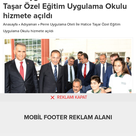
Sosyal Hizmet Merkezi
Didim ilçesinde çok sevilen renkli
Taşar Özel Eğitim Uygulama Okulu
kurumunun tanıtım videosu, halk
bir sima. Sağ...
hizmete açıldı
oyunları gösterisi, pankart...
Anasayfa
»
Adıyaman
»
Perre Uygulama Oteli İle Hatice Taşar Özel Eğitim
Uygulama Okulu hizmete açıldı
REKLAMI KAPAT
MOBİL FOOTER REKLAM ALANI
MOBİL REKLAM ALANI