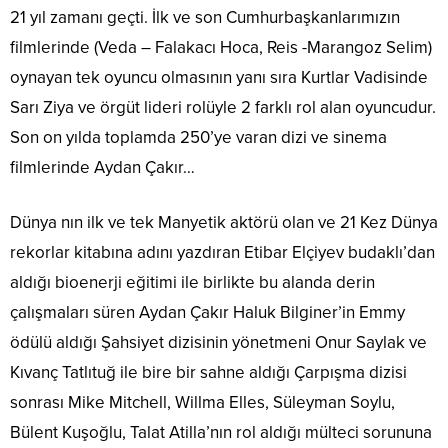
21 yıl zamanı geçti. İlk ve son Cumhurbaşkanlarımızın
filmlerinde (Veda – Falakacı Hoca, Reis -Marangoz Selim)
oynayan tek oyuncu olmasının yanı sıra Kurtlar Vadisinde
Sarı Ziya ve örgüt lideri rolüyle 2 farklı rol alan oyuncudur.
Son on yılda toplamda 250’ye varan dizi ve sinema
filmlerinde Aydan Çakır…
Dünya nın ilk ve tek Manyetik aktörü olan ve 21 Kez Dünya
rekorlar kitabına adını yazdıran Etibar Elçiyev budaklı’dan
aldığı bioenerji eğitimi ile birlikte bu alanda derin
çalışmaları süren Aydan Çakır Haluk Bilginer’in Emmy
ödülü aldığı Şahsiyet dizisinin yönetmeni Onur Saylak ve
Kıvanç Tatlıtuğ ile bire bir sahne aldığı Çarpışma dizisi
sonrası Mike Mitchell, Willma Elles, Süleyman Soylu,
Bülent Kuşoğlu, Talat Atilla’nın rol aldığı mülteci sorununa