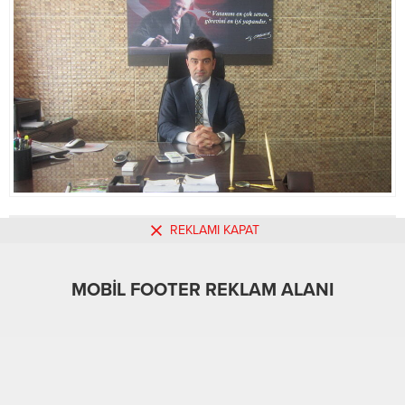
REKLAMI KAPAT
MOBİL REKLAM ALANI
MOBİL FOOTER REKLAM ALANI
Gündem
Kahta
08.09.2021
0
1.109
A
A
+
-
ABONE OL