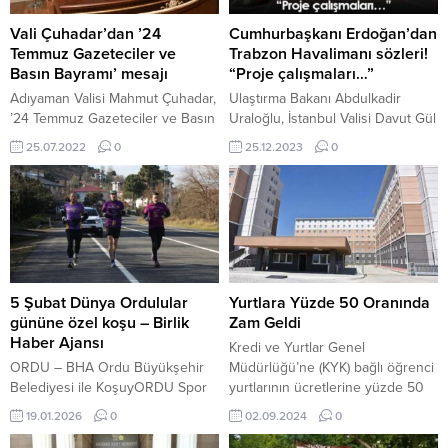
Vali Çuhadar’dan ’24
Cumhurbaşkanı Erdoğan’dan
Temmuz Gazeteciler ve
Trabzon Havalimanı sözleri!
Basın Bayramı’ mesajı
“Proje çalışmaları…”
Adıyaman Valisi Mahmut Çuhadar,
Ulaştırma Bakanı Abdulkadir
’24 Temmuz Gazeteciler ve Basın
Uraloğlu, İstanbul Valisi Davut Gül
Bayramı’ nedeniyle mesaj
ve İstanbul ilçe belediye
25.07.2022
0
25.12.2023
0
yayımladı. Farklı görüş ve
başkanlarının da katılım sağladığı
düşüncelerin seslendirilmesinde
açılışta konuşan Cumhurbaşkanı
ve ortak yaşama kültürünün
Erdoğan, Trabzon Havalimanı’na
gelişmesinde basının önemli
da değindi. Erdoğan, Trabzon
görevler üstlendiği bir gerçek
Havalimanı ile ilgili “Trabzon yeni
olduğunu belirten Vali
havalimanı proje çalışmaları
Çuhadar,”Türk basınında
devam ediyor.” ifadelerini kullandı.
sansürün kaldırılışının 114. yıl
Diğer havalimanları ile ilgili de
5 Şubat Dünya Ordulular
Yurtlara Yüzde 50 Oranında
dönümünde basın meslek
konuşan Erdoğan’ın açıklamaları
gününe özel koşu – Birlik
Zam Geldi
ilkelerinden taviz vermeksizin
şu şekilde; “Kimi çevrelerin...
Haber Ajansı
Kredi ve Yurtlar Genel
halkı doğru bilgilendirmek için
ORDU – BHA Ordu Büyükşehir
Müdürlüğü’ne (KYK) bağlı öğrenci
gece gündüz...
Belediyesi ile KoşuyORDU Spor
yurtlarının ücretlerine yüzde 50
Kulübü iş birliğinde düzenlenen
oranında zam yapıldı. 2 Eylül
19.01.2026
0
02.09.2024
0
etkinlik öncesi son hazırlıklar
2024, 06:58 yayınlandı BHA Yeni
tamamlanıyor. 5 Şubat Dünya
düzenlemeyle birlikte, KYK