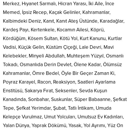
Merkez, Hıyanet Sarmalı, Hicran Yarası, İki Aile, İnce
Memed, İpsiz Recep, Kaçak Gelinler, Kahramanlar,
Kalbimdeki Deniz, Kanıt, Kanıt Ateş Üstünde, Karadağlar,
Kardeş Payı, Kertenkele, Kocamın Ailesi, Köprü,
Kördüğüm, Kösem Sultan, Kötü Yol, Kurt Kanunu, Kurtlar
Vadisi, Küçük Gelin, Küstüm Çiçeği, Lale Devri, Mavi
Kelebekler, Minyeli Abdullah, Muhteşem Yüzyıl, Osmanlı
Tokadı, Osmanlıda Derin Devlet, Ölene Kadar, Ölümsüz
Kahramanlar, Ömre Bedel, Öyle Bir Geçer Zaman Ki,
Poyraz Karayel, Racon, Reaksiyon, Saatleri Ayarlama
Enstitüsü, Sakarya Fırat, Seksenler, Sevda Kuşun
Kanadında, Sonbahar, Suskunlar, Süper Babaanne, Şefkat
Tepe, Şefkat Yerimdar, Şubat, Tatlı İntikam, Umuda
Kelepçe Vurulmaz, Umut Yolcuları, Umutsuz Ev Kadınları,
Yalan Dünya, Yaprak Dökümü, Yasak, Yol Ayrımı, Yüz On