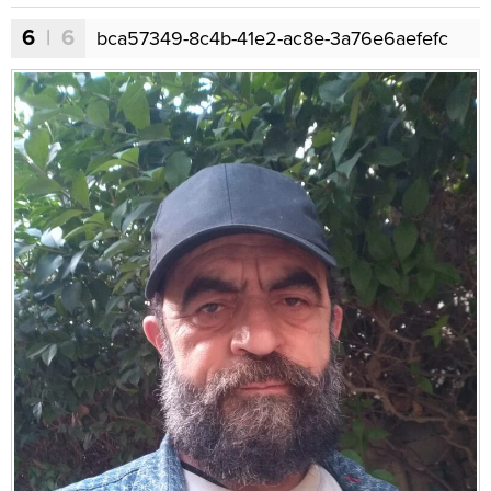
6
| 6
bca57349-8c4b-41e2-ac8e-3a76e6aefefc