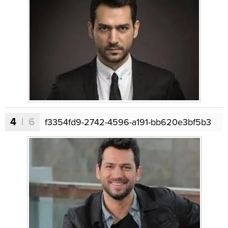
4
| 6
f3354fd9-2742-4596-a191-bb620e3bf5b3