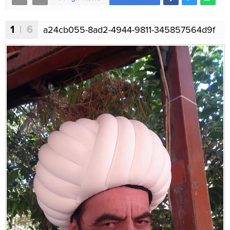
1
| 6
a24cb055-8ad2-4944-9811-345857564d9f