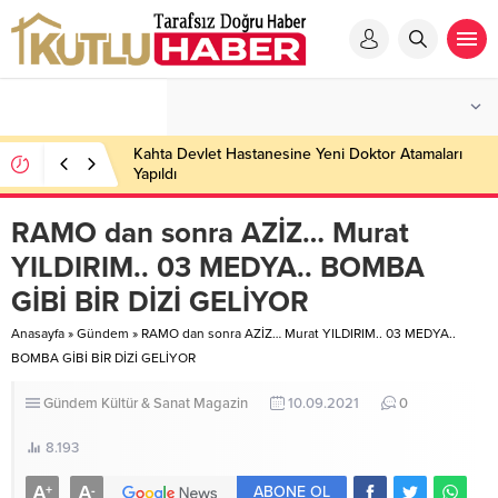
Kahta Devlet Hastanesine Yeni Doktor Atamaları
Yapıldı
RAMO dan sonra AZİZ… Murat
YILDIRIM.. 03 MEDYA.. BOMBA
GİBİ BİR DİZİ GELİYOR
Anasayfa
»
Gündem
»
RAMO dan sonra AZİZ… Murat YILDIRIM.. 03 MEDYA..
BOMBA GİBİ BİR DİZİ GELİYOR
Gündem
Kültür & Sanat
Magazin
10.09.2021
0
8.193
A
A
+
-
ABONE OL