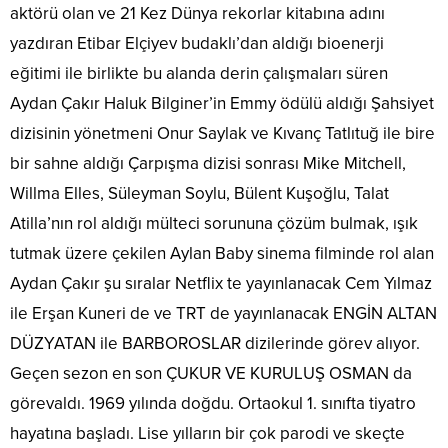
aktörü olan ve 21 Kez Dünya rekorlar kitabına adını
yazdıran Etibar Elçiyev budaklı’dan aldığı bioenerji
eğitimi ile birlikte bu alanda derin çalışmaları süren
Aydan Çakır Haluk Bilginer’in Emmy ödülü aldığı Şahsiyet
dizisinin yönetmeni Onur Saylak ve Kıvanç Tatlıtuğ ile bire
bir sahne aldığı Çarpışma dizisi sonrası Mike Mitchell,
Willma Elles, Süleyman Soylu, Bülent Kuşoğlu, Talat
Atilla’nın rol aldığı mülteci sorununa çözüm bulmak, ışık
tutmak üzere çekilen Aylan Baby sinema filminde rol alan
Aydan Çakır şu sıralar Netflix te yayınlanacak Cem Yılmaz
ile Erşan Kuneri de ve TRT de yayınlanacak ENGİN ALTAN
DÜZYATAN ile BARBOROSLAR dizilerinde görev alıyor.
Geçen sezon en son ÇUKUR VE KURULUŞ OSMAN da
görevaldı. 1969 yılında doğdu. Ortaokul 1. sınıfta tiyatro
hayatına başladı. Lise yılların bir çok parodi ve skeçte