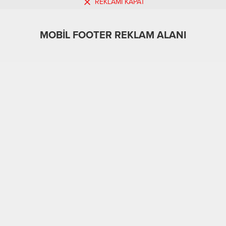
REKLAMI KAPAT
MOBİL REKLAM ALANI
MOBİL FOOTER REKLAM ALANI
Sağlık & Yaşam
06.08.2022
0
898
A
A
+
-
ABONE OL
Vücudumuzda hücresel metabolizma sırasında
oluşan zararlı maddeleri detoksifiye eden
antioksidanların yaşlılık karşıtı ve hastalıklardan
koruyucu etkisi olduğuna dikkat çeken İç
Hastalıkları Uzmanı Dr. Nurten
Erbilgin,”Antioksidanlar kalp hastalıklarından