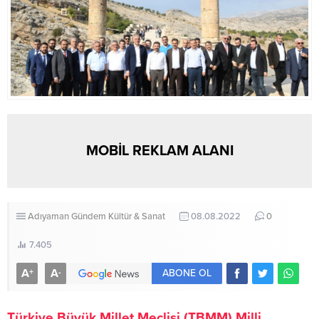
MOBİL REKLAM ALANI
Adıyaman
Gündem
Kültür & Sanat
08.08.2022
0
7.405
A
A
+
-
ABONE OL
Türkiye Büyük Millet Meclisi (TBMM) Milli