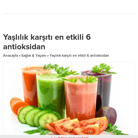
Başkan Yardımcısı Esra
Öztürk’ten oluşan KGK Heyeti
Başkentte bir takım diplomatik
temaslarda bulundu. EL
SALVADOR Heyetin Ankara’daki
Yaşlılık karşıtı en etkili 6
ilk durağı El Salvador Büyükelçiliği
oldu. El Salvador Büyükelçisi...
antioksidan
Anasayfa
»
Sağlık & Yaşam
»
Yaşlılık karşıtı en etkili 6 antioksidan