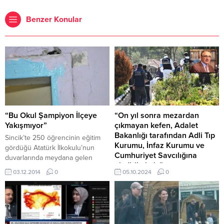
Benzer Konular
“Bu Okul Şampiyon İlçeye
“On yıl sonra mezardan
Yakışmıyor”
çıkmayan kefen, Adalet
Bakanlığı tarafından Adli Tıp
Sincik’te 250 öğrencinin eğitim
Kurumu, İnfaz Kurumu ve
gördüğü Atatürk İlkokulu’nun
Cumhuriyet Savcılığına
duvarlarında meydana gelen
giydirilmiştir.”
çatlaklara rağmen eğitime devam
03.12.2014
0
05.10.2024
0
etmesi, Okul Aile birliği
ANKARA-BHA Ceza Hukuku
Başkanı’nın tepkisine neden oldu.
Profesörü Adem Sözüer, mezar
Atatürk İlkokulu Okul Aile birliği
açma işlemiyle ilgili
Başkanı Hüseyin Arslan, duruma
değerlendirmelerde bulunarak,
tepki göstererek yetkilileri göreve
Adalet Bakanlığı’nın bu kadar