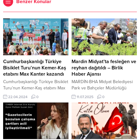
Benzer Konular
Cumhurbaşkanlığı Türkiye
Mardin Midyat’ta fesleğen ve
Bisiklet Turu’nun Kemer-Kaş
reyhan dağıtıldı – Birlik
etabını Max Kanter kazandı
Haber Ajansı
Cumhurbaşkanlığı Türkiye Bisiklet
MARDİN-BHA Midyat Belediyesi
Turu’nun Kemer-Kaş etabını Max
Park ve Bahçeler Müdürlüğü
Kanter kazandı Cumhurbaşkanlığı
ekipleri tarafından organize
22.04.2024
0
11.07.2025
0
himayesinde Gençlik ve Spor
edilen etkinlik kapsamında, ilçe
Bakanlığının destekleriyle Türkiye
merkezinde bulunan Tarihi
Bisiklet Federasyonu tarafından
Gümüşçüler Çarşısı ile Recep
düzenlenen 59.
Tayyip Erdoğan Parkı önünde
Cumhurbaşkanlığı Türkiye Bisiklet
stantlar kuruldu. Vatandaşlara
Turu’nun (Tour of Türkiye 2024)
çevre bilinci kazandırmak ve yeşil
ikinci gününde 190,6 kilometrelik
alan duyarlılığını artırmak amacıyla