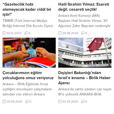
Kemer-Kaş (Kalkan) etabı
gerçekleştirilen etkinlikte,
“Gazetecilik hobi
Halil İbrahim Yılmaz: Esareti
gerçekleşti. Kemer Saat Kulesi
yüzlerce fesleğen ve reyhan
olamayacak kadar ciddi bir
değil, cesareti seçtik!
önünden startı verilen ikinci etabı,
bitkisi ücretsiz olarak dağıtıldı.
iştir!”
Ankara Kent Konseyi (AKK)
4:43:15’lik derecesiyle World
Fesleğen ve reyhan...
TİMBİR (Türk İnternet Medya
Başkanı Halil İbrahim Yılmaz, 30
Team...
Birliği) İnternet Etik Kurulu Üyesi
Ağustos Zafer Bayramı nedeniyle
Meltem Suzan Zeki, yeni medya
yayımladığı mesajında, şu ifadeleri
02.12.2023
0
29.08.2024
0
olanaklarının artması ve
kullandı: “Esareti değil, cesareti
ulaşılabilirliğin kolaylaşmasıyla
seçtik! 30 Ağustos, Türk
beraber, farklı mesleklerle
ulusunun en şanlı büyük
uğraşan kişilerin, düşük
zaferidir… Büyük bir adanmışlık ve
maliyetlerle hobi amaçlı açtıkları
vatan sevgisi ile amansız bir
internet haber sitelerinde meslek
mücadele vererek Türk Milleti’ni
etiğine aykırı yayınlar yapmak
yeniden dirilten İstiklal
suretiyle gazetecilik mesleğinin
Mücadelesi göstermiştir ki,
Çocuklarımızın eğitim
Dışişleri Bakanlığı’ndan
itibarını zedeleyecek ortam
bağımsızlık...
yolculuğuna omuz veriyoruz
İsrail’e kınama – Birlik Haber
oluşturmalarına tepki gösterdi.
Ajansı
Ankara – BHA Eğitimde fırsat
Dijital medyanın gelişmesiyle
eşitliğini önceleyen çalışmalarla
Ankara’da sahte içkiden can kaybı
birlikte...
adından söz ettiren Ankara
81’e yükseldi ANKARA-BHA
Büyükşehir Belediyesi, bir ilke
Dışişleri Bakanlığı, İsrail’in
04.09.2024
0
03.03.2025
0
daha imza atarak sosyal yardım
Gazze’ye insani yardımların
alan ailelerin ilkokula başlayan
girişini engelleme kararını