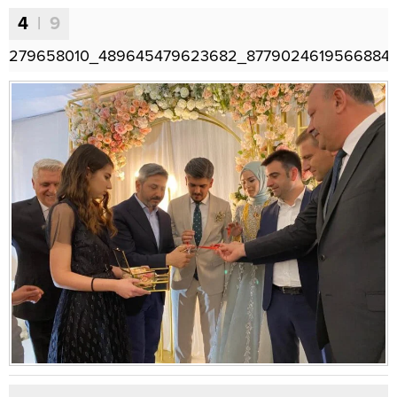
4
| 9
279658010_489645479623682_87790246195668841