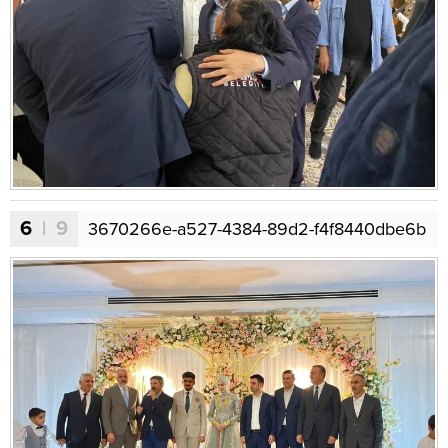
6
| 9
3670266e-a527-4384-89d2-f4f8440dbe6b