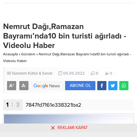
çocukları için okul kıyafeti
kınadığını açıkladı. Bakanlıktan
desteğinde bulundu. Ankara
yapılan yazılı açıklamada, İsrail
Büyükşehir Belediyesi Türkiye’de
hükümetinin, Filistin halkının
ilke imza atacak yeni projeleri
temel ihtiyaç malzemelerine
Nemrut Dağı,Ramazan
hayata geçirmeye devam ediyor.
erişimini engellemesinin
Sosyal Hizmetler Daire Başkanlığı,
uluslararası hukukun açık ihlali
Bayramı’nda10 bin turisti ağırladı -
eğitimde fırsat...
olduğu ifade edildi. Açıklamada,
Videolu Haber
İsrail’in uygulamasının Filistin
halkını toplu şekilde
Anasayfa
»
Gündem
»
Nemrut Dağı,Ramazan Bayramı’nda10 bin turisti ağırladı -
cezalandırmayı amaçladığı
Videolu Haber
vurgulanarak, bu...
Gündem
Kültür & Sanat
05.05.2022
0
0
A
A
+
-
ABONE OL
1
| 3
7847fd7161e338321ba2
REKLAMI KAPAT