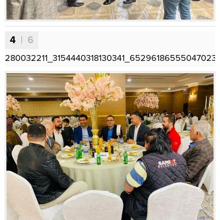
4
| 6
280032211_3154440318130341_65296186555047023