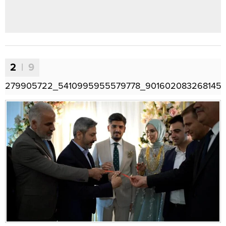
2
| 9
279905722_5410995955579778_901602083268145