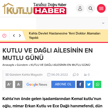
Kahta Devlet Hastanesine Yeni Doktor Atamaları
Yapıldı
KUTLU VE DAĞLI AİLESİNİN EN
MUTLU GÜNÜ
Anasayfa
»
Gündem
»
KUTLU VE DAĞLI AİLESİNİN EN MUTLU GÜNÜ
Gündem
Kahta
Magazin
06.05.2022
0
0
A
A
+
-
ABONE OL
Kahta’nın önde gelen işadamlarından Kemal kutlu’nun
oğlu, mimar Erkan Kutlu ve Ece Dağlı hanımefendi, dün