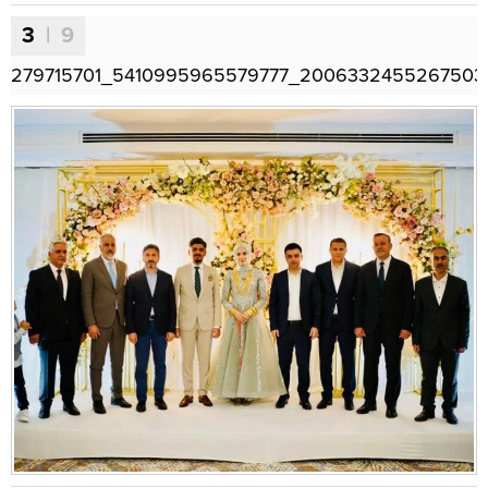
3
| 9
279715701_5410995965579777_2006332455267503