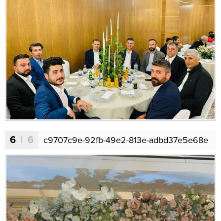
6
| 6
c9707c9e-92fb-49e2-813e-adbd37e5e68e