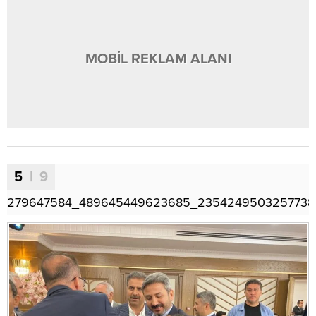
MOBİL REKLAM ALANI
5
| 9
279647584_489645449623685_2354249503257738