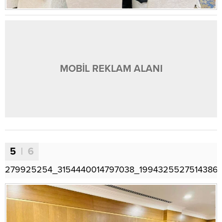
MOBİL REKLAM ALANI
5
| 6
279925254_3154440014797038_1994325527514386