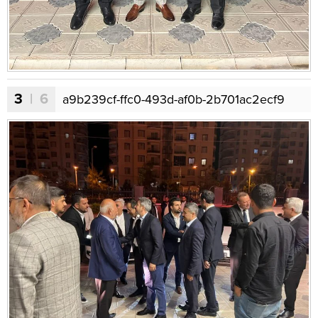
3
| 6
a9b239cf-ffc0-493d-af0b-2b701ac2ecf9