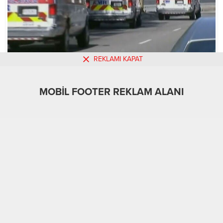
REKLAMI KAPAT
MOBİL REKLAM ALANI
MOBİL FOOTER REKLAM ALANI
Gündem
02.12.2015
0
865
A
A
+
-
ABONE OL
ABD’nin Kaliforniya eyaletine bağlı San Bernardio
bölgesinde 3 silahlı saldırgan tarafından meydana gelen
silahlı saldırı gerçekleşti…