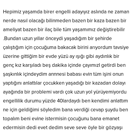
Hepimiz yaşamda birer engelli adayıyız aslında ne zaman
nerde nasıl olacağı bilinmeden bazen bir kaza bazen bir
ameliyat bazen bir ilaç bile tüm yaşamımız değiştirebilir
.Bundan uzun yıllar önceydi yaşadığım bir şehirde
çalıştığım için çocuğuma bakacak birini arıyordum tavsiye
üzerine gittiğim bir evde yüzü ay ışığı gibi aydınlık bir
genç kız karşıladı beş dakika içinde çayımızI getirdi ben
şaşkınlık içindeydim annnesi babası evin tüm işini onun
yaptığını anlattılar çocukken yaşadığı bir kazadan dolayı
ayağında bir problemi vardı çok uzun yol yürüyemiyordu
engellilik durumu yüzde 40lardaydı ben kendimi anlattım
ne için geldiğimi söyledim bana verdiği cevap şuydu ben
topalım beni evine istermisin çocuğunu bana emanet
edermisin dedi evet dedim seve seve öyle bir gözyaşı