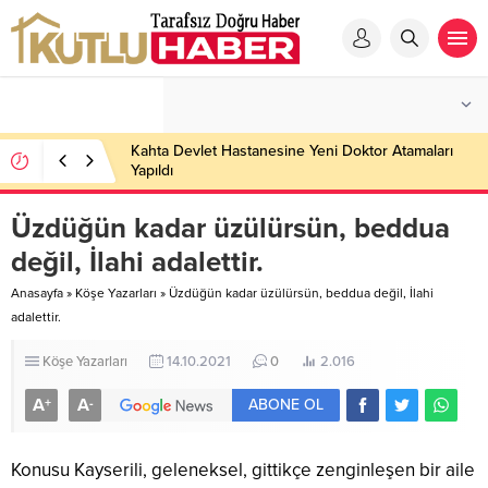
Kahta Devlet Hastanesine Yeni Doktor Atamaları
Yapıldı
Üzdüğün kadar üzülürsün, beddua
değil, İlahi adalettir.
Anasayfa
»
Köşe Yazarları
»
Üzdüğün kadar üzülürsün, beddua değil, İlahi
adalettir.
Köşe Yazarları
14.10.2021
0
2.016
A
A
+
-
ABONE OL
Konusu Kayserili, geleneksel, gittikçe zenginleşen bir aile