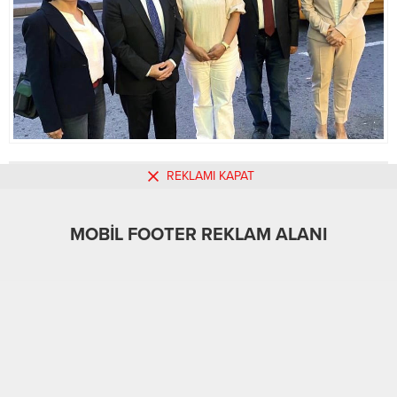
REKLAMI KAPAT
MOBİL REKLAM ALANI
MOBİL FOOTER REKLAM ALANI
Gündem
Medya
12.10.2021
0
1.028
A
A
+
-
ABONE OL
TİMEF’TE KADIN HAKİMİYETİ