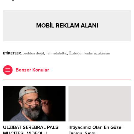
MOBİL REKLAM ALANI
ETİKETLER:
beddua değil
,
İlahi adalettir.
,
Üzdüğün kadar üzülürsün
Benzer Konular
ULZİBAT SEREBRAL PALSİ
İhtiyacımız Olan En Güzel
MUCİZESİ. VİDEOLU
Duygu, Sevgi