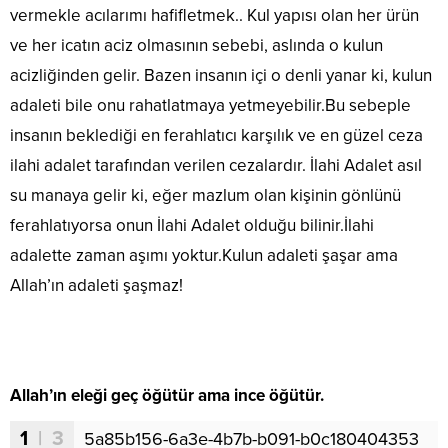
vermekle acılarımı hafifletmek.. Kul yapısı olan her ürün
ve her icatın aciz olmasının sebebi, aslında o kulun
acizliğinden gelir. Bazen insanın içi o denli yanar ki, kulun
adaleti bile onu rahatlatmaya yetmeyebilir.Bu sebeple
insanın beklediği en ferahlatıcı karşılık ve en güzel ceza
ilahi adalet tarafından verilen cezalardır. İlahi Adalet asıl
su manaya gelir ki, eğer mazlum olan kişinin gönlünü
ferahlatıyorsa onun İlahi Adalet olduğu bilinir.İlahi
adalette zaman aşımı yoktur.Kulun adaleti şaşar ama
Allah’ın adaleti şaşmaz!
Allah’ın eleği geç öğütür ama ince öğütür.
1
| 3
5a85b156-6a3e-4b7b-b091-b0c180404353