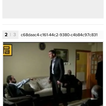
2
| 3
c68daac4-c161-44c2-9380-c4b84c97c831