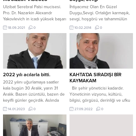
Ulzibat Serebral Palsi mucisesi.
İhtiyacımız Olan En Güzel
Pro. Dr. Nazarkin Alexandr
Duygu,Sevgi. Ortalığın karmaşık,
Yakovlevich in icadı yüksek başarı
sevgi, hoşgörü ve tahammülün
oranına sahip sistem.Rusya’nın
çok pahalı olduğu bu günlerde
18.09.2021
0
10.02.2014
0
başkenti Moskova’ya 200 km
hepimizin ihtiyacı olan sevgiye
uzaklıkta Tula şehrinde ki sadece
dair….. Ne güzel sihirli bir duygu
ortopedik engellilerin tedavisinin
sevgi. Hem çok ucuz ama
yapıldığı hastane de
alınması zor bir şey hem de çok
gerçekleştiriliyor. Yazarımız Aydan
pahalı ama herkesin alması
Çakır bu konuda gönüllü olarak
gereken bir şey sevgi. Her
hastalara şifa dağıtmak için yardım
bireyin hayatında bir...
çalışmalarına başladı. Kas-iskelet
2022 yılı acılarla bitti.
KAHTA’DA SIRADIŞI BİR
sistemi patolojisinin tedavisi....
KAYMAKAM
2022 yılını uğurlamaya saatler
kala bugün 30 Aralık, yarın 31
Bir şehir yöneticisi kadardır.
Aralık. Bazen üzüntülü, bazen de
Yöneticinin vizyonu, kültürü,
keyifli günler geçirdik. Aslında
bilgisi, görgüsü, derinliği ve ufku
son üç yılda pek de iyi geçmedi
şehre yansır. Dünyadaki tüm
14.01.2023
0
27.09.2022
0
desek daha yerinde olacak. Yeni ‘
gelişmiş, kalkınmış, mutlu ve
yenilik getirir ‘ mantığıyla iyimser
modern şehirlerin hikayesine
düşünmek istiyorum. Büyük
baktığınızda farklı, sıradışı, idealist
çoğunluğumuzun bitse de
ve vizyoner bir yönetici karşınıza