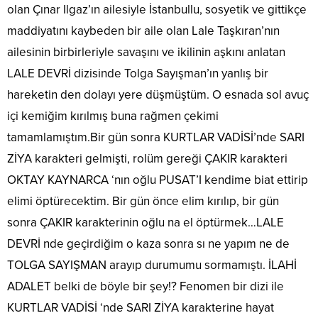
olan Çınar Ilgaz’ın ailesiyle İstanbullu, sosyetik ve gittikçe
maddiyatını kaybeden bir aile olan Lale Taşkıran’nın
ailesinin birbirleriyle savaşını ve ikilinin aşkını anlatan
LALE DEVRİ dizisinde Tolga Sayışman’ın yanlış bir
hareketin den dolayı yere düşmüştüm. O esnada sol avuç
içi kemiğim kırılmış buna rağmen çekimi
tamamlamıştım.Bir gün sonra KURTLAR VADİSİ’nde SARI
ZİYA karakteri gelmişti, rolüm gereği ÇAKIR karakteri
OKTAY KAYNARCA ‘nın oğlu PUSAT’I kendime biat ettirip
elimi öptürecektim. Bir gün önce elim kırılıp, bir gün
sonra ÇAKIR karakterinin oğlu na el öptürmek…LALE
DEVRİ nde geçirdiğim o kaza sonra sı ne yapım ne de
TOLGA SAYIŞMAN arayıp durumumu sormamıştı. İLAHİ
ADALET belki de böyle bir şey!? Fenomen bir dizi ile
KURTLAR VADİSİ ‘nde SARI ZİYA karakterine hayat