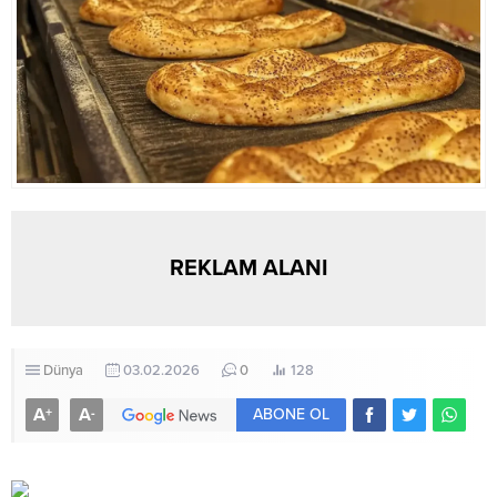
İncesu, bu başarının tüm
kazandığı belirtildi. Açıklamada,
hemşerilerin ortak başarısı
İsrail’in UNIFIL’e düzenli olarak
olduğunu ifade etti....
saldırmasının, Netanyahu...
REKLAM ALANI
Dünya
03.02.2026
0
128
A
A
+
-
ABONE OL