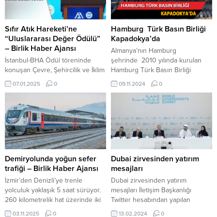
Sıfır Atık Hareketi’ne
Hamburg Türk Basın Birliği
“Uluslararası Değer Ödülü”
Kapadokya’da
– Birlik Haber Ajansı
Almanya’nın Hamburg
İstanbul-BHA Ödül töreninde
şehrinde 2010 yılında kurulan
konuşan Çevre, Şehircilik ve İklim
Hamburg Türk Basın Birliği
Değişikliği Bakanı Murat Kurum,
(HTBB) geleneksel hale gelen
07.01.2025
0
09.11.2024
0
“Bu ödülle hem bir hakkı teslim
kültürel gezisinin
ediyor hem de bizimle aynı
8’incisini Kapadokya bölgesine
duyarlılığa sahip olduğunuzu ilan
gerçekleştirdi. ALMANYA-BHA 12
ediyorsunuz. Sıfır Atık, küresel bir
üye ile gerçekleşen gezinin kafile
çevre hareketine dönüşmüştür.
başkanlığını HTBB 2. Başkanı Ali
Bu büyük başarı Türkiye’ye aittir.
Akdemir yaptı. Ali Akdemir, Rıza
Sıfır Atık Projesi salt bir çevre
Atamtürk, Hurşit Köse, Mehmet
hareketi değil aynı zamanda...
Uzun, Hasan Akdoğan, Bekir
Demiryolunda yoğun sefer
Dubai zirvesinden yatırım
Tanrıkulu, Meral Işıltı, EmiçYolcu,
trafiği – Birlik Haber Ajansı
mesajları
Ertaş Akçelik, Erdal...
İzmir’den Denizli’ye trenle
Dubai zirvesinden yatırım
yolculuk yaklaşık 5 saat sürüyor.
mesajları İletişim Başkanlığı
260 kilometrelik hat üzerinde iki
Twitter hesabından yapılan
şehir arasında her gün 8 tren
paylaşımda Cumhurbaşkanı
03.11.2025
0
13.02.2024
0