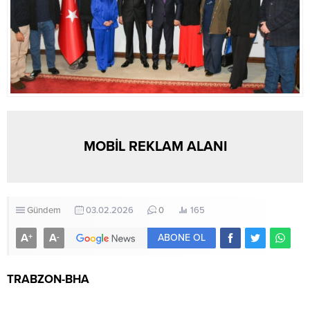
MOBİL REKLAM ALANI
Gündem
03.02.2026
0
165
A
A
+
-
ABONE OL
TRABZON-BHA