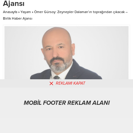
Ajansı
dönüşüyor İçeriği Görüntüle
Aydın kırsalındaki köy
Anasayfa
»
Yaşam
»
Ömer Gürsoy: Zeynepler Dalaman’ın toprağından çıkacak –
okullarında...
Birlik Haber Ajansı
REKLAMI KAPAT
MOBİL FOOTER REKLAM ALANI
MOBİL REKLAM ALANI