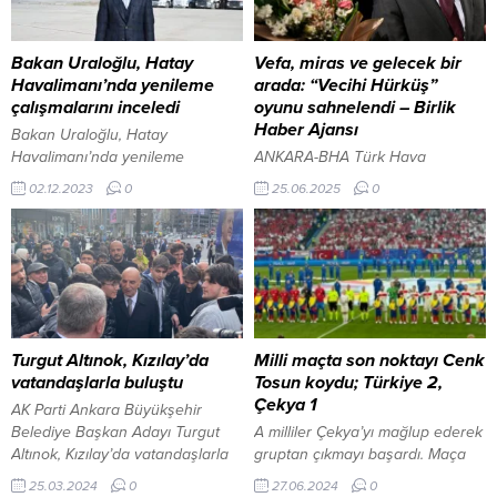
Bakan Uraloğlu, Hatay
Vefa, miras ve gelecek bir
Havalimanı’nda yenileme
arada: “Vecihi Hürküş”
çalışmalarını inceledi
oyunu sahnelendi – Birlik
Haber Ajansı
Bakan Uraloğlu, Hatay
Havalimanı’nda yenileme
ANKARA-BHA Türk Hava
çalışmalarını inceledi Ulaştırma
Kurumu’nun kuruluşunun 100. yılı
02.12.2023
0
25.06.2025
0
ve Altyapı Bakanı Abdulkadir
kapsamında düzenlediği
Uraloğlu, ”Hatay Havalimanı’nda
etkinlikler hız kesmeden devam
PAT sahaları çalışmaları 21
ediyor. 24 Haziran 2025 Salı
Kasım’da başladı, Hatay
akşamı Ankara Resim ve Heykel
Havalimanı için yapılan yer
Müzesi’nde sahnelenen “Bir
tespitinde en uygun yer
Tayyareci Vecihi Hürkuş” adlı
bulunduğu alan, Hatay
tiyatro oyunu, izleyicilere
Havalimanı’na ilave yeni bir pist
duygusal ve tarihi bir yolculuk
Turgut Altınok, Kızılay’da
Milli maçta son noktayı Cenk
inşa edeceğiz, Hatay’ı çok daha
yaşattı. Etkinliğe Türk İnternet
vatandaşlarla buluştu
Tosun koydu; Türkiye 2,
güçlü ve gelişmiş bir şekilde
Medya Birliği Genel Başkanı Dr.
Çekya 1
AK Parti Ankara Büyükşehir
ayağa kaldıracağız.”...
Süleyman Basa da...
Belediye Başkan Adayı Turgut
A milliler Çekya’yı mağlup ederek
Altınok, Kızılay’da vatandaşlarla
gruptan çıkmayı başardı. Maça
bir araya geldi, gençlerle
Cenk Tosun’un son dakikalarda
25.03.2024
0
27.06.2024
0