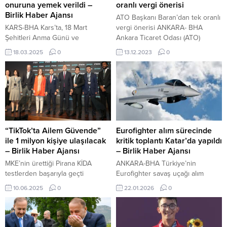
onuruna yemek verildi –
oranlı vergi önerisi
Birlik Haber Ajansı
ATO Başkanı Baran’dan tek oranlı
KARS-BHA Kars’ta, 18 Mart
vergi önerisi ANKARA- BHA
Şehitleri Anma Günü ve
Ankara Ticaret Odası (ATO)
Çanakkale Deniz Zaferi’nin
Başkanı Gürsel Baran, yazılı bir
18.03.2025
0
13.12.2023
0
110’uncu yıl dönümü dolayısıyla
açıklama yaparak, vergi sistemine
şehit aileleri ve gaziler için iftar
ilişkin görüş ve önerilerini dile
programı düzenlendi. Kars
getirdi. İyi bir vergi sisteminin
Valiliğinin himayelerinde Kars Aile,
ülkenin ekonomik büyümesine ve
Çalışma ve Sosyal Hizmetler İl
gelir dağılımı adaletine zemin
Müdürlüğü koordinesinde Polis
hazırladığını kaydeden Baran,
Evi’nde 18 Mart Şehitleri Anma
“Ülkemizde 1960’lı yıllarda
Günü ve Çanakkale Deniz
çıkartılan ve birçok değişiklik
“TikTok’ta Ailem Güvende”
Eurofighter alım sürecinde
Zaferi’nin 110’uncu yıl dönümü
gerçekleştirilerek güncellenen...
ile 1 milyon kişiye ulaşılacak
kritik toplantı Katar’da yapıldı
dolayısıyla...
– Birlik Haber Ajansı
– Birlik Haber Ajansı
MKE’nin ürettiği Pirana KİDA
ANKARA-BHA Türkiye’nin
testlerden başarıyla geçti
Eurofighter savaş uçağı alım
ANKARA-BHA TikTok ve BTİDER,
sürecinde önemli bir aşamaya
10.06.2025
0
22.01.2026
0
2025 Aile Yılı’nda “TikTok’ta Ailem
gelindi. Milli Savunma Bakanlığı,
Güvende” projesiyle dijital
Hava Kuvvetleri Komutanı
güvenlik eğitimleri için Türkiye’yi
Orgeneral Ziya Cemal
dolaşacak; özel eğitim otobüsüyle
Kadıoğlu’nun Katar’ın başkenti