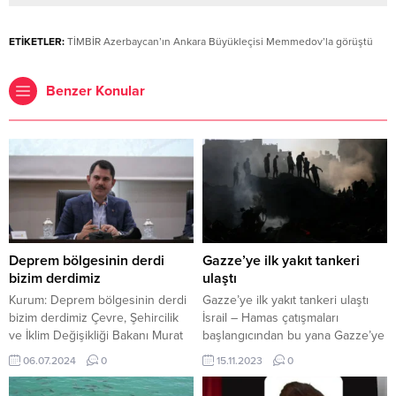
ETİKETLER:
TİMBİR Azerbaycan’ın Ankara Büyükleçisi Memmedov’la görüştü
Benzer Konular
Deprem bölgesinin derdi
Gazze’ye ilk yakıt tankeri
bizim derdimiz
ulaştı
Kurum: Deprem bölgesinin derdi
Gazze’ye ilk yakıt tankeri ulaştı
bizim derdimiz Çevre, Şehircilik
İsrail – Hamas çatışmaları
ve İklim Değişikliği Bakanı Murat
başlangıcından bu yana Gazze’ye
Kurum, deprem bölgesine yönelik
ilk akaryakıt tankeri ulaştı. Mısır’ın
06.07.2024
0
15.11.2023
0
temaslarını sürdürüyor. Dün
Refah Sınır Kapısı üzerinden
gerçekleştirdiği Malatya
Gazze’ye ulaşan tanker, 23 bin