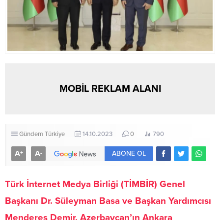
MOBİL REKLAM ALANI
Gündem
Türkiye
14.10.2023
0
790
A
A
+
-
ABONE OL
Türk İnternet Medya Birliği (TİMBİR) Genel
Başkanı Dr. Süleyman Basa ve Başkan Yardımcısı
Menderes Demir, Azerbaycan’ın Ankara