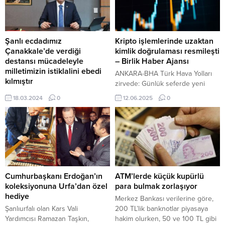
“Bir Sınıf Bir Koli” projesine
fırsatı sunuyor. Burstan yaklaşık
verilen destekler için teşekkür
190 kişi faydalanabilecek. Jean
edildi. 13 Mayıs 2024, 12:28
Monnet Burs Programı: Geleceğe
yayınlandı ...
yatırım Jean Monnet Burs
Şanlı ecdadımız
Kripto işlemlerinde uzaktan
Programı, AB alanında yetişmiş
Çanakkale’de verdiği
kimlik doğrulaması resmileşti
nitelikli uzman sayısının...
destansı mücadeleyle
– Birlik Haber Ajansı
milletimizin istiklalini ebedi
ANKARA-BHA Türk Hava Yolları
kılmıştır
zirvede: Günlük seferde yeni
Vekil Avcı: Şanlı ecdadımız
rekor Hazine ve Maliye
18.03.2024
0
12.06.2025
0
Çanakkale’de verdiği destansı
Bakanlığınca hazırlanan “Mali
mücadeleyle milletimizin istiklalini
Suçları Araştırma Kurulu Genel
ebedi kılmıştır AK Parti Zonguldak
Tebliği’nde Değişiklik Yapılmasına
Milletvekili Muammer Avcı,
Dair Tebliğ” Resmi Gazete’de
Çanakkale Zaferi’nin yıldönümü
yayımlanarak yürürlüğe girdi. Yeni
sebebiyle yayınladığı mesajın
düzenlemeyle birlikte, daha önce
tamamı şu şekilde: Şanlı
yalnızca sermaye piyasası
ecdadımız Çanakkale’de verdiği
işlemlerine yönelik olan uzaktan
Cumhurbaşkanı Erdoğan’ın
ATM’lerde küçük kupürlü
topyekûn mücadeleyle
kimlik tespiti uygulaması, artık
koleksiyonuna Urfa’dan özel
para bulmak zorlaşıyor
milletimizin istiklalini ebedi
kripto varlık hizmet sağlayıcılık
hediye
Merkez Bankası verilerine göre,
kılmıştır. Çanakkale’de;
işlemlerini...
Şanlıurfalı olan Kars Vali
200 TL’lik banknotlar piyasaya
ecdadımızın imanından güç alarak
Yardımcısı Ramazan Taşkın,
hakim olurken, 50 ve 100 TL gibi
ortaya koyduğu mücadele, İstiklal