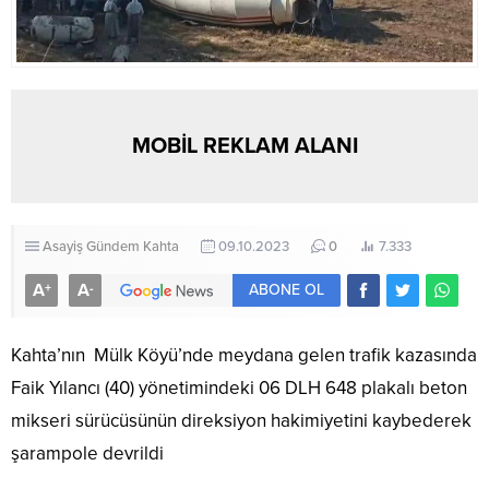
MOBİL REKLAM ALANI
Asayiş
Gündem
Kahta
09.10.2023
0
7.333
A
A
+
-
ABONE OL
Kahta’nın Mülk Köyü’nde meydana gelen trafik kazasında
Faik Yılancı (40) yönetimindeki 06 DLH 648 plakalı beton
mikseri sürücüsünün direksiyon hakimiyetini kaybederek
şarampole devrildi