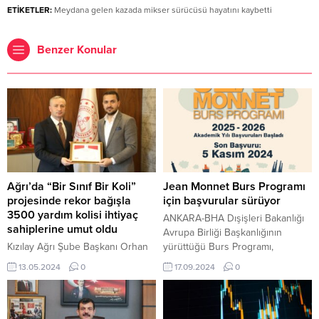
ETİKETLER:
Meydana gelen kazada mikser sürücüsü hayatını kaybetti
Benzer Konular
Ağrı’da “Bir Sınıf Bir Koli”
Jean Monnet Burs Programı
projesinde rekor bağışla
için başvurular sürüyor
3500 yardım kolisi ihtiyaç
ANKARA-BHA Dışişleri Bakanlığı
sahiplerine umut oldu
Avrupa Birliği Başkanlığının
Kızılay Ağrı Şube Başkanı Orhan
yürüttüğü Burs Programı,
Tatlı ve beraberindeki heyet, İl
Türkiye’nin AB üyelik sürecine
13.05.2024
0
17.09.2024
0
Milli Eğitim Müdürü Hasan
katkı sunmak ve AB müktesebatı
Kökrek’e makamında ziyaret
konusunda uzmanlaşmak
gerçekleştirdi. Ziyarette, her yıl
isteyenlere Avrupa’nın en saygın
Ramazan ayında gelenekselleşen
üniversitelerinde eğitim alma