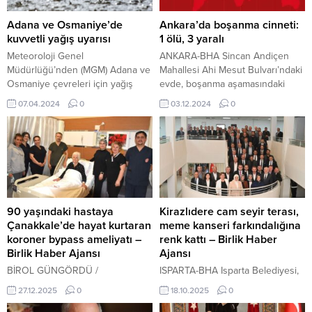
Adana ve Osmaniye’de
Ankara’da boşanma cinneti:
kuvvetli yağış uyarısı
1 ölü, 3 yaralı
Meteoroloji Genel
ANKARA-BHA Sincan Andiçen
Müdürlüğü’nden (MGM) Adana ve
Mahallesi Ahi Mesut Bulvarı’ndaki
Osmaniye çevreleri için yağış
evde, boşanma aşamasındaki
uyarısı açıklandı. 7 Nisan 2024,
çiftin yakınları arasında tartışma
07.04.2024
0
03.12.2024
0
18:45 yayınlandı Adana ve
çıktı. Kavgaya dönüşen olayda,
Osmaniye’de kuvvetli yağış
Ç.A., damadı H.B.K. ile damadın
uyarısı Meteoroloji Genel
annesi D.K. ve damadın kardeşi
Müdürlüğü’nden (MGM) yapılan
S.K’yi silahla ateş ederek yaraladı.
açıklamda, Osmaniye il geneli
Ç.A, damadın babası İ.K’yi de
Adana’nın doğusunda gök
darbetti. Arbede sırasında
gürültülü sağanak yağış ve
evdekilerden biri, Ç.A’yı
kuvvetli yağış beklendiği belirtildi.
bıçaklayarak öldürdü.
90 yaşındaki hastaya
Kirazlıdere cam seyir terası,
Yapılan açıklamada ani sel, su
Çevredekilerin haber vermesiyle
Çanakkale’de hayat kurtaran
meme kanseri farkındalığına
baskını, yıldırım,...
olay...
koroner bypass ameliyatı –
renk kattı – Birlik Haber
Birlik Haber Ajansı
Ajansı
BİROL GÜNGÖRDÜ /
ISPARTA-BHA Isparta Belediyesi,
ÇANAKKALE-BHA Döşemealtı
“Ekim Ayı Meme Kanseri
27.12.2025
0
18.10.2025
0
Belediyesine yönelik yolsuzluk
Farkındalık Ayı” kapsamında