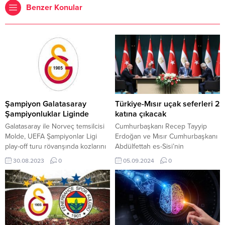
Benzer Konular
Şampiyon Galatasaray
Türkiye-Mısır uçak seferleri 2
Şampiyonluklar Liginde
katına çıkacak
Galatasaray ile Norveç temsilcisi
Cumhurbaşkanı Recep Tayyip
Molde, UEFA Şampiyonlar Ligi
Erdoğan ve Mısır Cumhurbaşkanı
play-off turu rövanşında kozlarını
Abdülfettah es-Sisi’nin
paylaştı. 90 dakikası büyük bir
eşbaşkanlığında
30.08.2023
0
05.09.2024
0
mücadeleye ve heyecana sahne
Cumhurbaşkanlığı Külliyesi’nde
olan karşılaşmada kazanan taraf
gerçekleştirilen Yüksek Düzeyli
5-3 Galatasaray oldu.
Stratejik İş Birliği Konseyi
kapsamında birçok iş birliğine
imza atıldı. Ulaştırma ve Altyapı
Bakanı Abdulkadir Uraloğlu ve