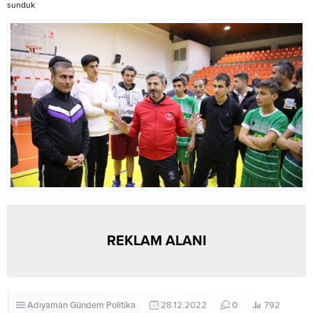
Başkanı...
sunduk
REKLAM ALANI
Adıyaman
Gündem
Politika
28.12.2022
0
792