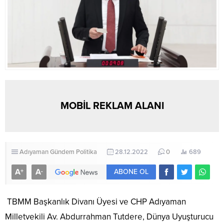
MOBİL REKLAM ALANI
Adıyaman
Gündem
Politika
28.12.2022
0
689
A
A
+
-
ABONE OL
TBMM Başkanlık Divanı Üyesi ve CHP Adıyaman
Milletvekili Av. Abdurrahman Tutdere, Dünya Uyuşturucu