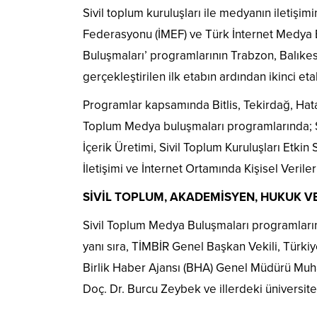
Sivil toplum kuruluşları ile medyanın iletişi
Federasyonu (İMEF) ve Türk İnternet Medya B
Buluşmaları’ programlarının Trabzon, Balıke
gerçekleştirilen ilk etabın ardından ikinci eta
Programlar kapsamında Bitlis, Tekirdağ, Hata
Toplum Medya buluşmaları programlarında; Sivi
İçerik Üretimi, Sivil Toplum Kuruluşları Etki
İletişimi ve İnternet Ortamında Kişisel Veril
SİVİL TOPLUM, AKADEMİSYEN, HUKUK V
Sivil Toplum Medya Buluşmaları programları
yanı sıra, TİMBİR Genel Başkan Vekili, Türki
Birlik Haber Ajansı (BHA) Genel Müdürü Muha
Doç. Dr. Burcu Zeybek ve illerdeki üniversite