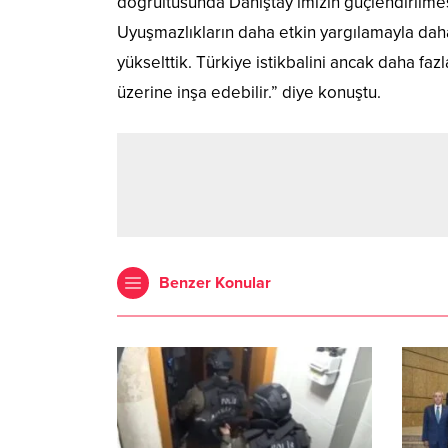
doğrultusunda Danıştay’ımızın güçlendirilmes
Uyuşmazlıkların daha etkin yargılamayla dah
yükselttik. Türkiye istikbalini ancak daha f
üzerine inşa edebilir.” diye konuştu.
Benzer Konular