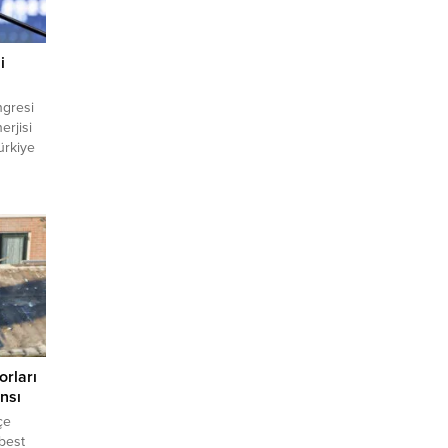
i
ngresi
erjisi
Türkiye
di.
t Fatih
53 sıfır
üyük
ilerine
orları
ansı
çe
sbest