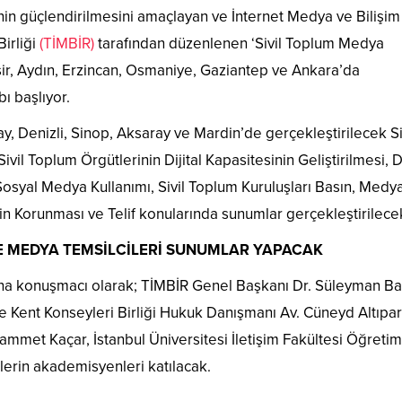
minin güçlendirilmesini amaçlayan ve İnternet Medya ve Bilişim
irliği
(TİMBİR)
tarafından düzenlenen ‘Sivil Toplum Medya
sir, Aydın, Erzincan, Osmaniye, Gaziantep ve Ankara’da
bı başlıyor.
y, Denizli, Sinop, Aksaray ve Mardin’de gerçekleştirilecek Si
l Toplum Örgütlerinin Dijital Kapasitesinin Geliştirilmesi, Di
n Sosyal Medya Kullanımı, Sivil Toplum Kuruluşları Basın, Medy
erin Korunması ve Telif konularında sunumlar gerçekleştirilece
E MEDYA TEMSİLCİLERİ SUNUMLAR YAPACAK
na konuşmacı olarak; TİMBİR Genel Başkanı Dr. Süleyman Ba
ye Kent Konseyleri Birliği Hukuk Danışmanı Av. Cüneyd Altıpa
mmet Kaçar, İstanbul Üniversitesi İletişim Fakültesi Öğreti
lerin akademisyenleri katılacak.