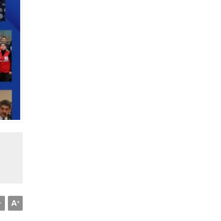
A
-
+