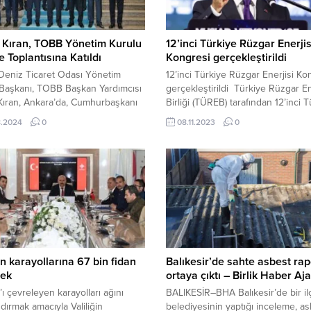
 Kıran, TOBB Yönetim Kurulu
12’inci Türkiye Rüzgar Enerjis
re Toplantısına Katıldı
Kongresi gerçekleştirildi
Deniz Ticaret Odası Yönetim
12’inci Türkiye Rüzgar Enerjisi Ko
 Başkanı, TOBB Başkan Yardımcısı
gerçekleştirildi Türkiye Rüzgar En
Kıran, Ankara’da, Cumhurbaşkanı
Birliği (TÜREB) tarafından 12’inci 
ısı Cevdet Yılmaz ve
Rüzgar Enerjisi Kongresi düzenlen
8.2024
0
08.11.2023
0
aşkanlığı Strateji ve Bütçe
Sanayi ve Teknoloji Bakanı Mehme
 İbrahim Şenel’in teşrifleriyle
Kacır gerçekleştirilen etkinliğin 20
nen Türkiye Odalar ve Borsalar
emisyon hedeflerine katkısının b
 Yönetim Kurulu İstişare
olduğunu vurguladı. Türkiye’nin
ısına katıldı. 22 Ağustos 2024,
sürdürülebilir ve yenilebilir enerji
yınlandı ...
projeleriyle enerjide tam bağımsız
olabilmek için yeşil enerji teknoloj
kıymet...
 karayollarına 67 bin fidan
Balıkesir’de sahte asbest rap
cek
ortaya çıktı – Birlik Haber Aj
ı çevreleyen karayolları ağını
BALIKESİR–BHA Balıkesir’de bir il
dırmak amacıyla Valiliğin
belediyesinin yaptığı inceleme, a