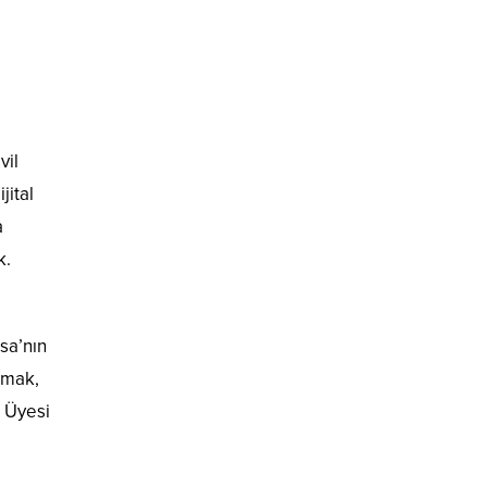
vil
jital
a
k.
sa’nın
rmak,
m Üyesi