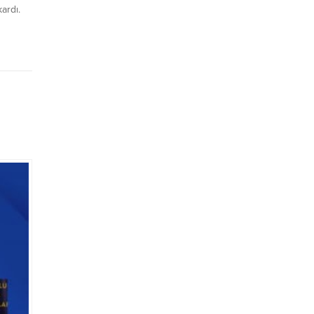
kardı.
klikler
ırma
iği
porda QR
lgileri
nu fark
uvara
.