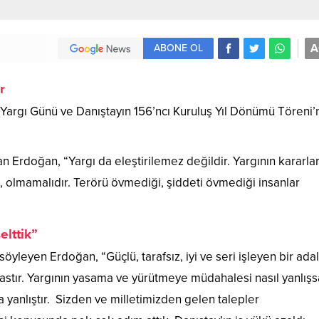
A
ABONE OL
r
Yargı Günü ve Danıştayın 156’ncı Kuruluş Yıl Dönümü Töreni
nan Erdoğan, “Yargı da eleştirilemez değildir. Yargının kararlar
olmamalıdır. Terörü övmediği, şiddeti övmediği insanlar
lttik”
öyleyen Erdoğan, “Güçlü, tarafsız, iyi ve seri işleyen bir ada
rastır. Yargının yasama ve yürütmeye müdahalesi nasıl yanlışs
da yanlıştır. Sizden ve milletimizden gelen talepler