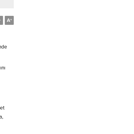
A
-
+
’nde
ını
let
a,