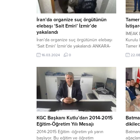
İran’da organize suç örgütünün
Tamer
elebaşı ‘Sait Emiri’ İzmir’de
İstişa
yakalandı
İMEAK 
İran’da organize suç örgütünün elebaşı
Kurulu
‘Sait Emiri’ İzmir’de yakalandı ANKARA-
Tamer 
BHA İçişleri Bakanı Ali Yerlikaya sosyal
Yardımc
16.03.2024
0
22.0
medya hesabından paylaştığı gönderide
Cumhurb
İran’da yasa dışı bahis oynatan suç
Başkanı
örgütünün elebaşının Kartel-6
düzenle
operasyonuyla İzmir’de yakalandığını
Birliği
duyurdu. Yerlikaya paylaştığı gönderide
Toplant
şu ifadelere yer verdi: “İran’da Yasa Dışı
12:36 ya
Bahis Oynatan Organize Suç Örgütünün
elebaşı olan...
KGC Başkanı Kutlu’dan 2014-2015
Batman
Eğitim-Öğretim Yılı Mesajı
dikile
2014-2015 Eğitim -öğretim yılı yarın
Batman’
başlıyor. Bu eğitim ve öğretim
ağaçlan