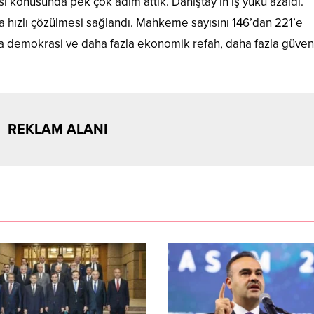
i konusunda pek çok adım attık. Danıştay’ın iş yükü azaldı.
a hızlı çözülmesi sağlandı. Mahkeme sayısını 146’dan 221’e
azla demokrasi ve daha fazla ekonomik refah, daha fazla güven
REKLAM ALANI