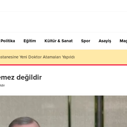
Politika
Eğitim
Kültür & Sanat
Spor
Asayiş
Mag
stanesine Yeni Doktor Atamaları Yapıldı
emez değildir
ldir