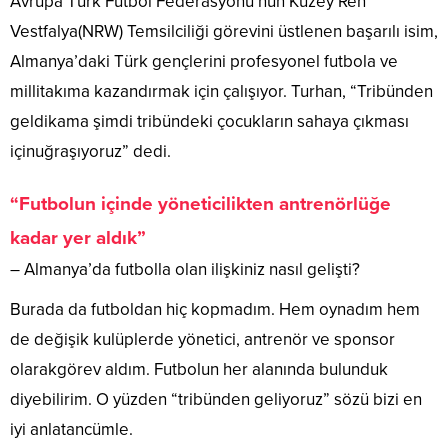
Avrupa Türk Futbol Federasyonu’nun Kuzey Ren
Vestfalya(NRW) Temsilciliği görevini üstlenen başarılı isim,
Almanya’daki Türk gençlerini profesyonel futbola ve
millitakıma kazandırmak için çalışıyor. Turhan, “Tribünden
geldikama şimdi tribündeki çocukların sahaya çıkması
içinuğraşıyoruz” dedi.
“Futbolun içinde yöneticilikten antrenörlüğe
kadar yer aldık”
– Almanya’da futbolla olan ilişkiniz nasıl gelişti?
Burada da futboldan hiç kopmadım. Hem oynadım hem
de değişik kulüplerde yönetici, antrenör ve sponsor
olarakgörev aldım. Futbolun her alanında bulunduk
diyebilirim. O yüzden “tribünden geliyoruz” sözü bizi en
iyi anlatancümle.