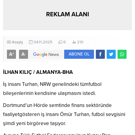
REKLAM ALANI
Asayiş
04.11.2025
0
210
A
A
+
-
ABONE OL
İLHAN KILIÇ / ALMANYA-BHA
İş insanı Turhan, NRW genelindeki tümfutbol
bileşenlerinin kendisine ulaşmasını istedi.
Dortmund’un Hörde semtinde finans sektöründe
faaliyetgösteren iş insanı Ömür Turhan, futbol sevgisini
şimdi yeni birgöreve taşıyor.