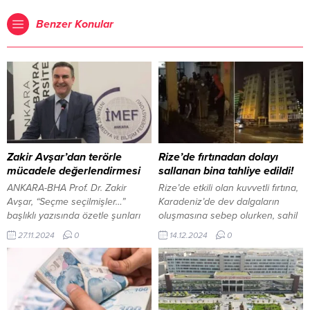
Benzer Konular
Zakir Avşar’dan terörle
Rize’de fırtınadan dolayı
mücadele değerlendirmesi
sallanan bina tahliye edildi!
ANKARA-BHA Prof. Dr. Zakir
Rize’de etkili olan kuvvetli fırtına,
Avşar, “Seçme seçilmişler…”
Karadeniz’de dev dalgaların
başlıklı yazısında özetle şunları
oluşmasına sebep olurken, sahil
ifade etti: Uzun sayılabilecek bir
yoluna ulaştı…! Fırtına sebebiylr
27.11.2024
0
14.12.2024
0
terörle mücadele geçmişi var
bir işletme hasar gördü ve 8 katlı
ülkemizin. Terörün ise içerden ve
bir apartman tedbir amaçlı tahliye
dışardan kaynakları… Bunları hep
edilmesi sağlandı. Rize’de etkili
birlikte kurutmadan mücadelede
olan kuvvetli yağış ve fırtına
başarılı olmak mümkün değil.
nedeniyle 8 katlı bir bina tedbir