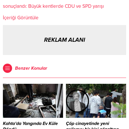
sonuçlandı: Büyük kentlerde CDU ve SPD yarışı
İçeriği Görüntüle
REKLAM ALANI
Benzer Konular
Kahta’da Yangında Ev Küle
Çöp cinayetinde yeni