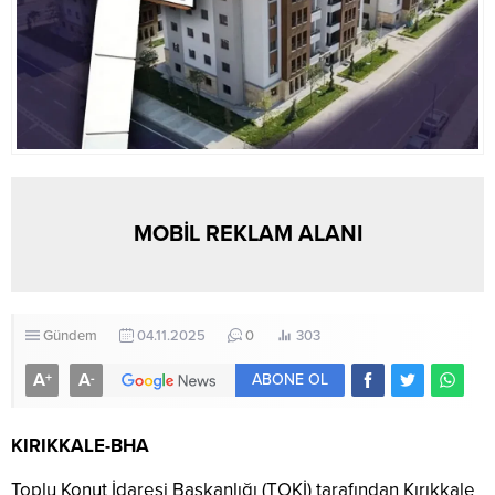
MOBİL REKLAM ALANI
Gündem
04.11.2025
0
303
A
A
+
-
ABONE OL
KIRIKKALE-BHA
Toplu Konut İdaresi Başkanlığı (TOKİ) tarafından Kırıkkale