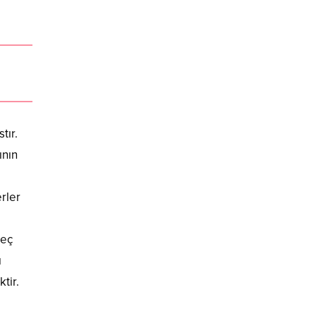
tır.
ının
rler
geç
ı
tir.