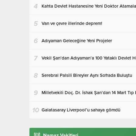
4
Kahta Devlet Hastanesine Yeni Doktor Atamalar
5
Van ve çevre illerinde deprem!
6
Adıyaman Geleceğine Yeni Projeler
7
Vekil Şan’dan Adıyaman’a 100 Yataklı Devlet H
8
Serebral Palsili Bireyler Aynı Sofrada Buluştu
9
Milletvekili Doç. Dr. İshak Şan’dan 14 Mart Tıp
10
Galatasaray Liverpool’u sahaya gömdü
Namaz Vakitleri