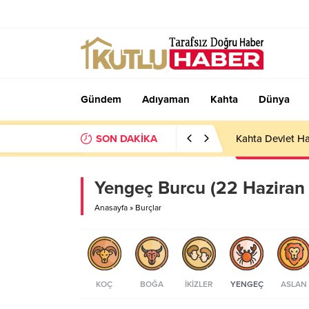
Gündem
Adıyaman
Kahta
Dünya
SON DAKİKA
Kahta Devlet Ha
Yengeç Burcu (22 Haziran
Anasayfa
»
Burçlar
KOÇ
BOĞA
İKIZLER
YENGEÇ
ASLAN