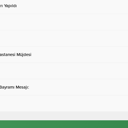
ı Yapıldı
astanesi Müjdesi
 Bayramı Mesajı: