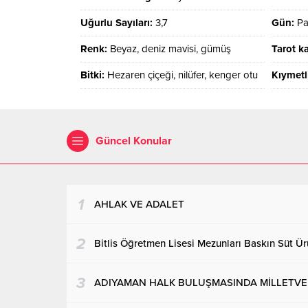
Uğurlu Sayıları:
3,7
Gün:
Pa
Renk:
Beyaz, deniz mavisi, gümüş
Tarot ka
Bitki:
Hezaren çiçeği, nilüfer, kenger otu
Kıymetl
Güncel Konular
1
AHLAK VE ADALET
2
Bitlis Öğretmen Lisesi Mezunları Baskın Süt Ürü
3
ADIYAMAN HALK BULUŞMASINDA MİLLETVEKİ