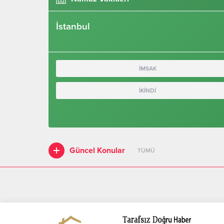
İstanbul
İMSAK
İKİNDİ
Güncel Konular
TÜMÜ