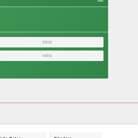
ÖĞLE
YATSI