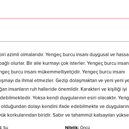
ri azimli olmalarıdır. Yengeç burcu insanı duygusal ve hassas
bağlı olurlar. Bir aile kurmayı çok isterler. Yengeç burcu insan
engeç burcu insanı mükemmelliyetçidir. Yengeç burcu insanı
rtışmayı da ihmal etmezler. Gezip dolaşmaktan ve yeni yeni ye
 insanların ruh halleride önemlidir. Karakteri ve kişiliği iyi
edebilmektedir. Yoksa kendi duygularının esiri olacaktır. Yen
rı olduğundan dolayı kendini ifade edebilmekte ve duyguların
k korkularından biridir. Sabır ve tahammül katsayıları yüksek
:
Su
Nitelik:
Öncü