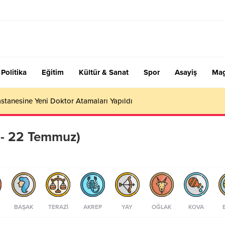
Politika
Eğitim
Kültür & Sanat
Spor
Asayiş
Mag
stanesine Yeni Doktor Atamaları Yapıldı
 - 22 Temmuz)
BAŞAK
TERAZI
AKREP
YAY
OĞLAK
KOVA