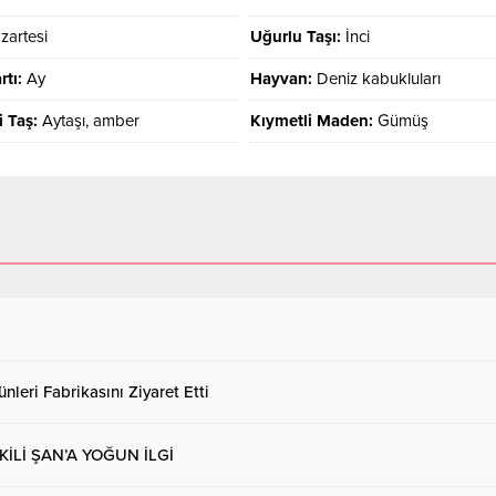
zartesi
Uğurlu Taşı:
İnci
rtı:
Ay
Hayvan:
Deniz kabukluları
i Taş:
Aytaşı, amber
Kıymetli Maden:
Gümüş
nleri Fabrikasını Ziyaret Etti
Lİ ŞAN’A YOĞUN İLGİ