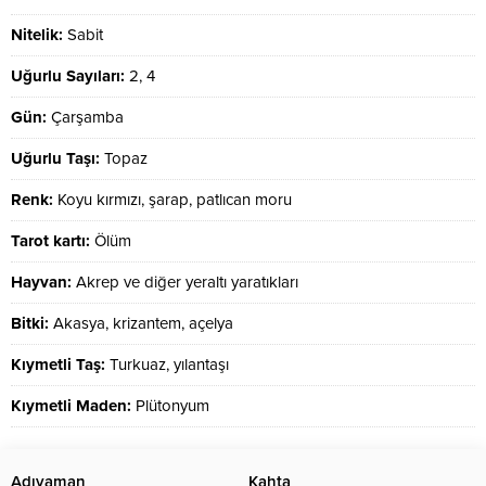
Nitelik:
Sabit
Uğurlu Sayıları:
2, 4
Gün:
Çarşamba
Uğurlu Taşı:
Topaz
Renk:
Koyu kırmızı, şarap, patlıcan moru
Tarot kartı:
Ölüm
Hayvan:
Akrep ve diğer yeraltı yaratıkları
Bitki:
Akasya, krizantem, açelya
Kıymetli Taş:
Turkuaz, yılantaşı
Kıymetli Maden:
Plütonyum
Adıyaman
Kahta