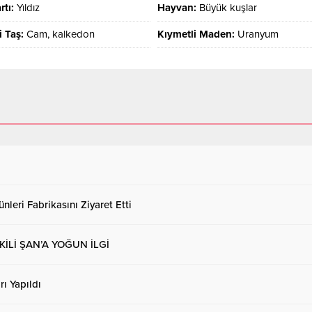
rtı:
Yıldız
Hayvan:
Büyük kuşlar
i Taş:
Cam, kalkedon
Kıymetli Maden:
Uranyum
nleri Fabrikasını Ziyaret Etti
Lİ ŞAN’A YOĞUN İLGİ
ı Yapıldı