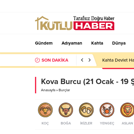
Gündem
Adıyaman
Kahta
Dünya
SON DAKİKA
Kahta Devlet Ha
Kova Burcu (21 Ocak - 19 
Anasayfa
»
Burçlar
KOÇ
BOĞA
İKIZLER
YENGEÇ
ASLAN