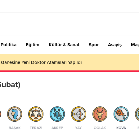
Politika
Eğitim
Kültür & Sanat
Spor
Asayiş
Mag
stanesine Yeni Doktor Atamaları Yapıldı
Şubat)
BAŞAK
TERAZI
AKREP
YAY
OĞLAK
KOVA