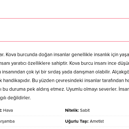
lar. Kova burcunda doğan insanlar genellikle insanlık için yaşa
sanı yaratıcı özelliklere sahiptir. Kova burcu insanı ince düşü
u insanından çok iyi bir sırdaş yada danışman olabilir. Alçakg
 handikapıdır. Bu yüzden çevresindeki insanlar tarafından h
ı bu duruma pek aldırış etmez. Uyumlu olmayı severler. İnsanl
lı değildirler.
:
Hava
Nitelik:
Sabit
arşamba
Uğurlu Taşı:
Ametist