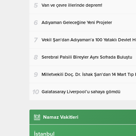
5
Van ve çevre illerinde deprem!
6
Adıyaman Geleceğine Yeni Projeler
7
Vekil Şan’dan Adıyaman’a 100 Yataklı Devlet H
8
Serebral Palsili Bireyler Aynı Sofrada Buluştu
9
Milletvekili Doç. Dr. İshak Şan’dan 14 Mart Tıp
10
Galatasaray Liverpool’u sahaya gömdü
Namaz Vakitleri
İstanbul