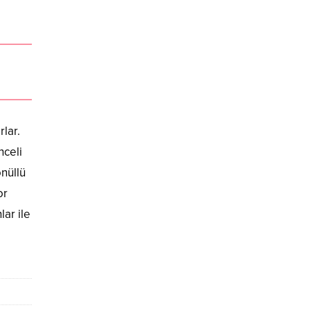
rlar.
nceli
önüllü
or
ar ile