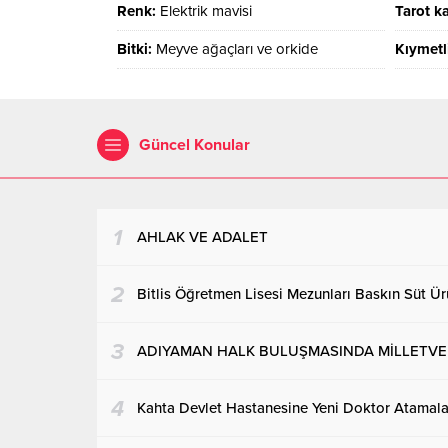
Renk:
Elektrik mavisi
Tarot ka
Bitki:
Meyve ağaçları ve orkide
Kıymetl
Güncel Konular
1
AHLAK VE ADALET
2
Bitlis Öğretmen Lisesi Mezunları Baskın Süt Ürü
3
ADIYAMAN HALK BULUŞMASINDA MİLLETVEKİ
4
Kahta Devlet Hastanesine Yeni Doktor Atamalar