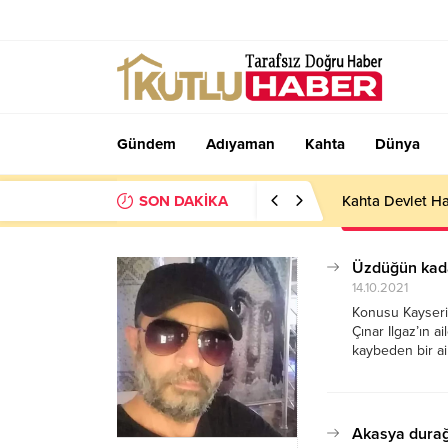
Gündem
Adıyaman
Kahta
Dünya
SON DAKİKA
Kahta Devlet Ha
Üzdüğün kadar
14.10.2021
Konusu Kayserili
Çınar Ilgaz’ın a
kaybeden bir ail
savaşını ve ikil
Sayışman’ın yanl
Akasya dura