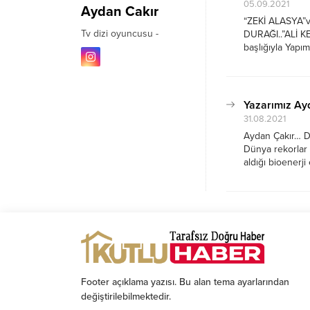
05.09.2021
Aydan Cakır
“ZEKİ ALASYA”v
Tv dizi oyuncusu -
DURAĞI..”ALİ 
başlığıyla Yap
sevdiğim rol dür
rolünde görev...
Yazarımız Ay
31.08.2021
Aydan Çakır… Dü
Dünya rekorlar 
aldığı bioenerji
Aydan Çakır Hal
dizisinin...
Footer açıklama yazısı. Bu alan tema ayarlarından
değiştirilebilmektedir.