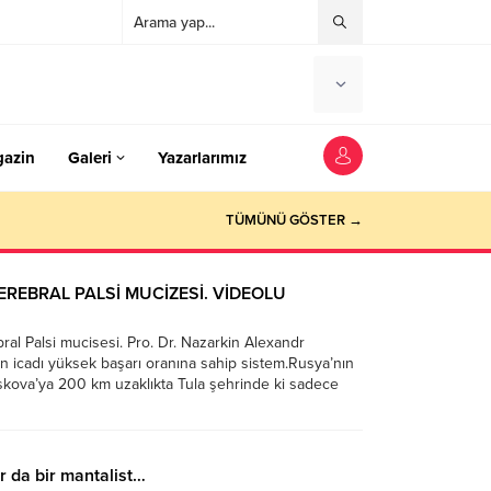
azin
Galeri
Yazarlarımız
TÜMÜNÜ GÖSTER →
EREBRAL PALSİ MUCİZESİ. VİDEOLU
ral Palsi mucisesi. Pro. Dr. Nazarkin Alexandr
in icadı yüksek başarı oranına sahip sistem.Rusya’nın
kova’ya 200 km uzaklıkta Tula şehrinde ki sadece
ellilerin tedavisinin yapıldığı hastane de
iliyor. Yazarımız Aydan Çakır bu konuda gönüllü olarak
r da bir mantalist…