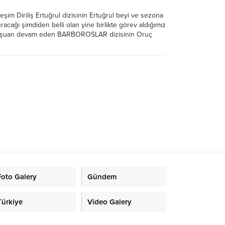
şim Diriliş Ertuğrul dizisinin Ertuğrul beyi ve sezona
acağı şimdiden belli olan yine birlikte görev aldığımız
i şuan devam eden BARBOROSLAR dizisinin Oruç
Altandüzyatan’la diriliş settindeyiz. Bir banka reklam
uyor. Sevgili...
Foto Galery
Gündem
Türkiye
Video Galery