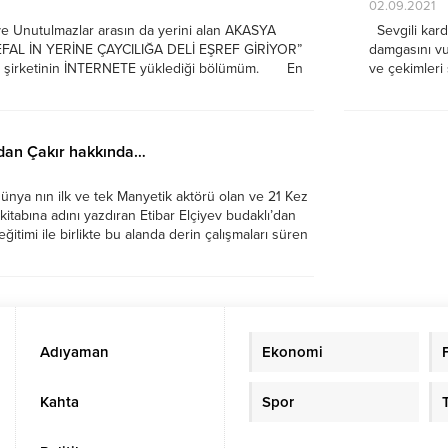
02.09.2021
e Unutulmazlar arasın da yerini alan AKASYA
Sevgili karde
KEFAL İN YERİNE ÇAYCILIĞA DELİ EŞREF GİRİYOR”
damgasını vur
ım şirketinin İNTERNETE yüklediği bölümüm. En
ve çekimler
 Akıl hastası rolleri. Dünya da beş farklı akıl hastası
Reis’i Engin 
filminde oyn
dan Çakır hakkında…
nya nın ilk ve tek Manyetik aktörü olan ve 21 Kez
kitabına adını yazdıran Etibar Elçiyev budaklı’dan
 eğitimi ile birlikte bu alanda derin çalışmaları süren
uk Bilginer’in Emmy ödülü aldığı Şahsiyet
Adıyaman
Ekonomi
Kahta
Spor