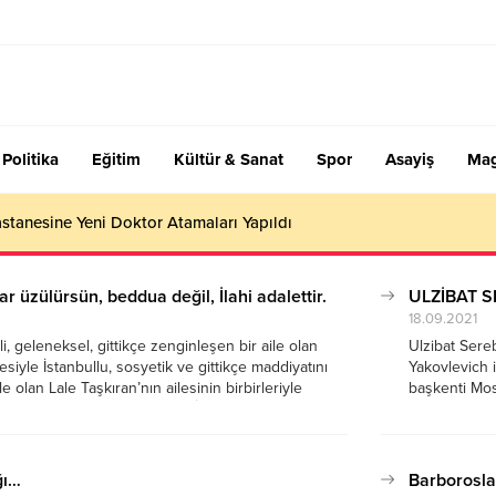
Politika
Eğitim
Kültür & Sanat
Spor
Asayiş
Mag
stanesine Yeni Doktor Atamaları Yapıldı
 üzülürsün, beddua değil, İlahi adalettir.
ULZİBAT S
18.09.2021
, geleneksel, gittikçe zenginleşen bir aile olan
Ulzibat Sereb
ilesiyle İstanbullu, sosyetik ve gittikçe maddiyatını
Yakovlevich 
e olan Lale Taşkıran’nın ailesinin birbirleriyle
başkenti Mos
inin aşkını anlatan LALE DEVRİ dizisinde Tolga
ortopedik eng
ış bir hareketin den dolayı yere...
gerçekleştir
hastalara...
ğı…
Barborosla