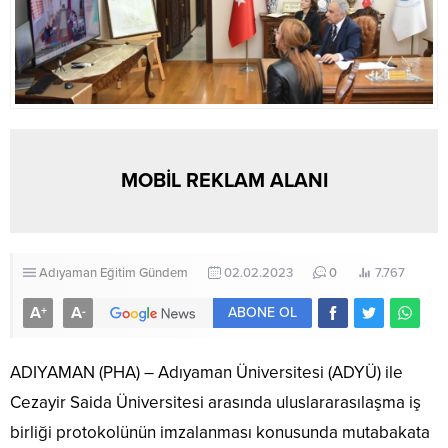
MOBİL REKLAM ALANI
Adıyaman
Eğitim
Gündem
02.02.2023
0
7.767
A
A
+
-
ABONE OL
ADIYAMAN (PHA) – Adıyaman Üniversitesi (ADYÜ) ile
Cezayir Saida Üniversitesi arasında uluslararasılaşma iş
birliği protokolünün imzalanması konusunda mutabakata