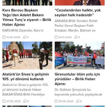
Kars Barosu Başkanı
“Cezalandırılan halktır, yok
Yağcı’dan Adalet Bakanı
sayılan halk iradesidir”
Yılmaz Tunç’a ziyaret – Birlik
ANKARA-BHA Yeniden Refah
Haber Ajansı
Partisi Genel Başkanı Fatih
KARS-BHA Ziyarette, Kars’ın
Erbakan, Mardin, Batman ve
adalet hizmetleriyle ilgili talepleri
Halfeti belediyelerine yapılan
14.02.2025
0
04.11.2024
0
iletilirken, bölgedeki hukuki
kayyum atamalarına ilişkin sert
altyapının güçlendirilmesi adına
eleştirilerde bulundu. Sosyal
çeşitli konular ele alındı. Ziyaretin
medya hesabından bir açıklama
ardından açıklama yapan
yapan Erbakan, bu tür atamaların
Milletvekili Adem Çalkın, Bakan
yıllardır tekrar eden bir
Tunç’a yakın ilgisi için teşekkür
senaryonun yansıması olduğunu
ederek, “Kars’ımızın taleplerini
belirtti. “Sabaha karşı yapılan
ilettik, çözüm noktasında önemli
kayyum atamaları, yıllardır
Atatürk’ün Sivas’a gelişinin
Giresunlular ölüm yolu için
görüşmeler gerçekleştirdik. Sayın
sahnelenen bir oyunun bir kez
105. yıl dönümü kutlandı
yürüdüler – Birlik Haber
Bakanımıza çalışmalarında
daha...
Ajansı
Atatürk’ün Sivas’a gelişinin 105.
muvaffakiyetler diliyoruz”
yıl dönümü kutlandı Hakan
Dr. Gökhan Şenyürek bu
ifadelerini kullandı. Adalet Bakanı
BAKAR/SİVAS-BHA Hamidiye
bayramda yoksulluk paylaşılacak
Yılmaz Tunç...
Millet Bahçesindeki İlk Adım Anıtı
GİRESUN – BHA Giresun’un
27.06.2024
0
09.06.2025
0
önünde düzenlenen törene Sivas
Tirebolu ilçesinde Harşit Vadisi