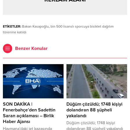
ETİKETLER:
Bakan Kasapoğlu
,
bin 500 lisanslı sporcuya bisiklet dağıtım
törenine katıldı
Benzer Konular
SON DAKİKA |
Düğüm çözüldü; 1748 kişiyi
Fenerbahçe’den Sadettin
dolandıran 88 şüpheli
Saran açıklaması – Birlik
yakalandı
Haber Ajansı
Düğüm çözüldü; 1748 kişiyi
Haymana’daki jet kazasında
dolandıran 88 şüpheli yakalandı