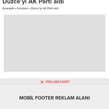
Düzce’yi AK Parti aldı
lacivertliler, şampiyonluğu
çalışmaları sürüyor. Depremden
mucizelere bırakmış...
etkilenen Zeynel Camii’nin
Anasayfa
»
Gündem
»
Düzce’yi AK Parti aldı
minaresi, iş makineleri ile yapılan
geniş güvenlik önlemleri ile
yıkıldı. Cami çevresinde güvenlik...
REKLAMI KAPAT
MOBİL REKLAM ALANI
MOBİL FOOTER REKLAM ALANI