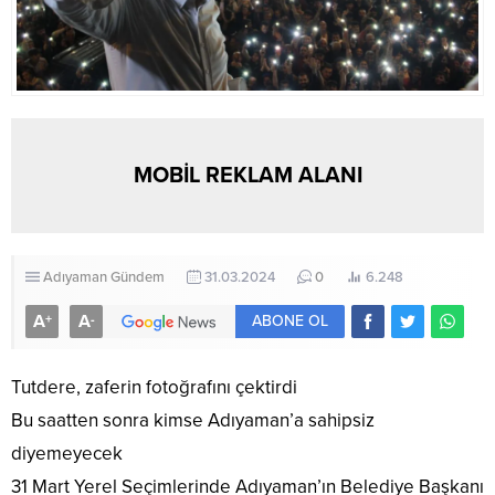
MOBİL REKLAM ALANI
Adıyaman
Gündem
31.03.2024
0
6.248
A
A
+
-
ABONE OL
Tutdere, zaferin fotoğrafını çektirdi
Bu saatten sonra kimse Adıyaman’a sahipsiz
diyemeyecek
31 Mart Yerel Seçimlerinde Adıyaman’ın Belediye Başkanı