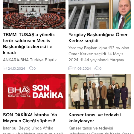
TBMM, TUSAŞ’a yönelik
Yargıtay Başkanlığına Ömer
terör saldırısını Meclis
Kerkez seçildi
Başkanlığı tezkeresi ile
Yargıtay Başkanlığına 193 oy olan
kınadı
Ömer Kerkez seçildi. 14 Mayıs
ANKARA-BHA Türkiye Büyük
2024, 11:44 yayınlandı Yargıtay
Millet Meclisi (TBMM) Genel
Başkanlığına Ömer Kerkez seçildi
24.10.2024
0
14.05.2024
0
Kurulu, Türk Havacılık ve Uzay
ANKARA-BHA Yargıtay Başkanlığı
Sanayii Anonim Şirketi (TUSAŞ)
seçiminde 36’ıncı turdan sonuç
tesislerine yönelik terör saldırısını
çıkmamıştı. 37’inci turda
kınayan Meclis Başkanlığı
başkanlığa 193 oy alan Ömer
tezkeresini kabul etti. Tezkere,
Kerkez seçildi. Yargıtay
TBMM Başkanı Numan
Başkanlığına Ömer...
Kurtulmuş’un imzasını taşıyor.
Tezkere metninde, 23 Ekim 2024
SON DAKİKA! İstanbul’da
Kanser tanısı ve tedavisi
tarihinde Ankara’da
Maymun Çiçeği şüphesi!
kolaylaşıyor
gerçekleştirilen terör saldırısının,
İstanbul Beyoğlu’nda Afrika
Kanser tanısı ve tedavisi
Türkiye’nin barış ve huzuruna