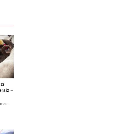
zı
ersiz –
ması:
anet
 Kurulu
mı’nda