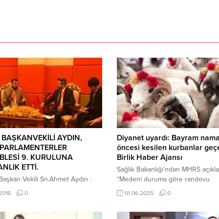
BAŞKANVEKİLİ AYDIN,
Diyanet uyardı: Bayram nama
 PARLAMENTERLER
öncesi kesilen kurbanlar geç
BLESİ 9. KURULUNA
Birlik Haber Ajansı
NLIK ETTİ.
Sağlık Bakanlığı’ndan MHRS açıkla
aşkan Vekili Sn.Ahmet Aydın :
“Medeni duruma göre randevu
arlamenterler Asamblesi 9.Genel
kısıtlaması yok” ANKARA-BHA Diy
.2016
0
01.06.2025
0
açılış konuşmaları ile başladı.
İşleri Başkanlığı Din İşleri Yüksek
19 dönem başkanlığına ittifakla
Üyesi İdris Bozkurt, Kurban Bayra
 seçildi. Türkiye adına Adıyaman
kurban ibadetinin usulüne uygun