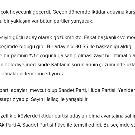
 çok heyecanlı geçerdi. Geçen dönemde iktidar adayına karş
u bir yaklaşım var bütün partiler yarışacak.
übesiyle güçlü aday olarak gözükmekte. Fakat başkanlık ve mec
 seçimde olduğu gibi. Bir adayın % 30-35 ile başkanlığı aldığı
bir partinin % 51 çoğunluğa sahip olması zayıf bir ihtimal ol
n belediye meclisinde Kahtanın sorunlarının çözümünde uzl
 olmalarını temenni ediyoruz.
parti adayları mevcut olup Saadet Parti, Hüda Partisi, Yenide
sürpriz yapıp
Sayın Hallaç ile yarışabilir.
zellikle köylerde iktidar partisi adayları olma avantajına sahi
Parti 4, Saadet Partisi 1 üye ile temsil edildi. Bu seçimde s