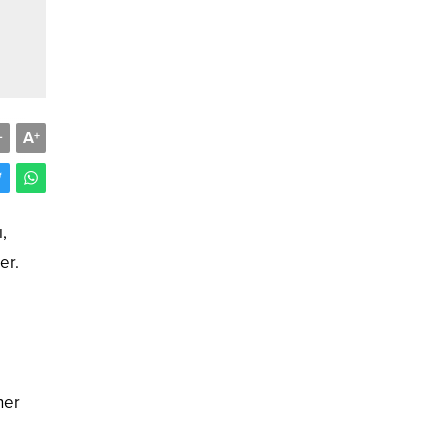
A
-
+
,
er.
her