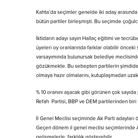
Kahta’da seçimler genelde iki aday arasında
bütün partiler birleşmişti. Bu seçimde çoğulc
İktidarın adayı sayın Hallaç eğitimi ve tecr
üyeleri oy oranlarında farklar olabilir önceki
varsayımında bulunursak belediye meclisinde 
gözükmekte. Bu sebepten partilerin şimdide
olmaya hazır olmalarını, kutuplaşmadan uzak
% 10 oranını aşacak gibi görünen çok sayıda 
Refah Partisi, BBP ve DEM partilerinden biri 
İl Genel Meclisi seçiminde Ak Parti adayları ö
Geçen dönem il genel meclisi seçimlerinde Ak 
gelişmelerle
farklılık gösterebilir.