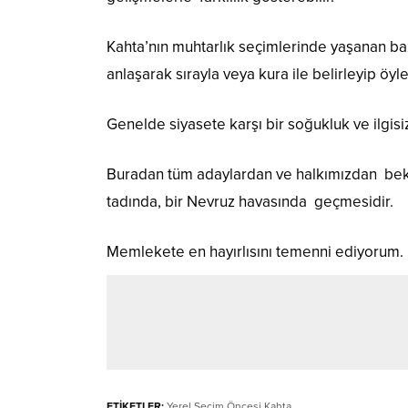
Kahta’nın muhtarlık seçimlerinde yaşanan baz
anlaşarak sırayla veya kura ile belirleyip öyl
Genelde siyasete karşı bir soğukluk ve ilgisi
Buradan tüm adaylardan ve halkımızdan
bek
tadında, bir Nevruz havasında
geçmesidir.
Memlekete en hayırlısını temenni ediyorum.
ETİKETLER:
Yerel Seçim Öncesi Kahta