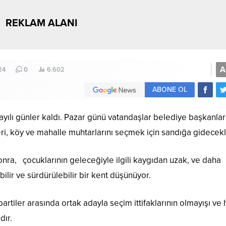
REKLAM ALANI
A
24
0
6.602
ABONE OL
ayılı günler kaldı. Pazar günü vatandaşlar belediye başkanları
eri, köy ve mahalle muhtarlarını seçmek için sandığa gidecekl
onra,
çocuklarının geleceğiyle ilgili kaygıdan uzak, ve daha
ilir ve sürdürülebilir bir kent düşünüyor.
artiler arasında ortak adayla seçim ittifaklarının olmayışı ve 
dır.