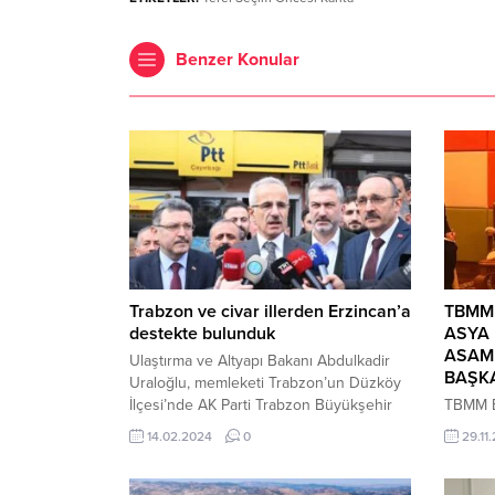
Benzer Konular
Trabzon ve civar illerden Erzincan’a
TBMM 
destekte bulunduk
ASYA
ASAM
Ulaştırma ve Altyapı Bakanı Abdulkadir
BAŞKA
Uraloğlu, memleketi Trabzon’un Düzköy
İlçesi’nde AK Parti Trabzon Büyükşehir
TBMM B
Belediye Başkan Adayı Ahmet Metin
“Asya P
14.02.2024
0
29.11
Genç ve Düzköy İlçe Belediye Başkan
Kurulu, 
Adayı Selim Çelenk ile birlikte
2017-20
hemşehrileri ile bir araya geldi. Bakan
TÜRKİYE