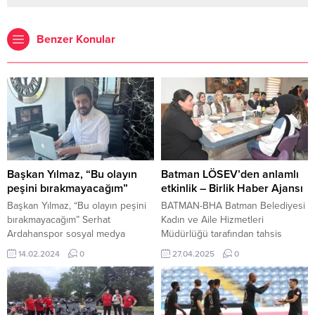
Benzer Konular
Başkan Yılmaz, “Bu olayın
Batman LÖSEV’den anlamlı
peşini bırakmayacağım”
etkinlik – Birlik Haber Ajansı
Başkan Yılmaz, “Bu olayın peşini
BATMAN-BHA Batman Belediyesi
bırakmayacağım” Serhat
Kadın ve Aile Hizmetleri
Ardahanspor sosyal medya
Müdürlüğü tarafından tahsis
hesabından yaptığı paylaşımda
edilen atölyede gerçekleştirilen
14.02.2024
0
27.04.2025
0
dikkat çeken sözler söyleyen
etkinlikte gençler yaratıcılıklarını
Başkan Yılmaz, “Maç günü ve
ortaya koyarak renkli çalışmalara
maçtan sonra yapmış olduğum
imza attı. Keyifli anların yaşandığı
açıklamalarda, Diyarbakır ve
ahşap boyama atölyesinde