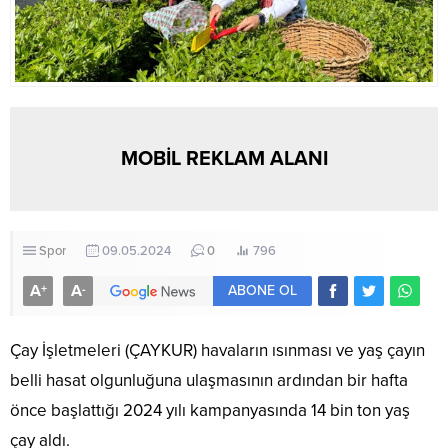
MOBİL REKLAM ALANI
Spor
09.05.2024
0
796
A
A
+
-
ABONE OL
Çay İşletmeleri (ÇAYKUR) havaların ısınması ve yaş çayın
belli hasat olgunluğuna ulaşmasının ardından bir hafta
önce başlattığı 2024 yılı kampanyasında 14 bin ton yaş
çay aldı.