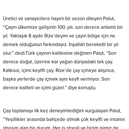
Üretici ve sanayicilere hayırlı bir sezon dileyen Palut,
“Çayın ülkemize gelişinin 100. yılı. son derece anlamlı bir
yıl. Yaklaşık 8 aydır Rize’deyim ve çayın bölge için ne
demek olduğunun farkındayız. İnşallah bereketli bir yıl
olur.” dedi.Türk çayının kalitesine değinen Palut, “Son
derece doğal, üzerine kar yağan dünyadaki tek çay.
Katkısız, içimi keyifli çay. Rize’de çay içmeye alışınca,
başka yerlerde çay içmek aynı keyfi vermiyor. Son
derece kaliteli ve içimi güzel.” diye konuştu.
Çay toplamayı ilk kez deneyimlediğini vurgulayan Palut,
“Yeşillikler arasında bahçede olmak çok keyifli ve insanın
stresini alan bir durum. Her iş stresli ve bizim işimiz de