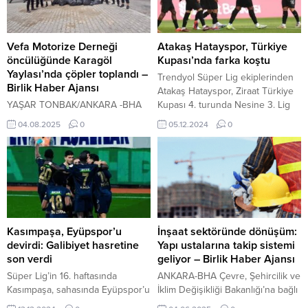
Doğubeyazıt halkına terörist
gençlerin etkinliğine eşlik eden
dediğim ima edilmiş ve bunun
Dr. Canalp, etkinlik boyunca
üzerinden yapılan hadsizliğin
gençlerle tedavi süreçleri, sosyal
üstünü örtbas etmek adına
yaşamları hakkında bilgi alarak,
Vefa Motorize Derneği
Atakaş Hatayspor, Türkiye
mağduriyet yaratılmaya
gençlerin sorun ihtiyaç ve
öncülüğünde Karagöl
Kupası’nda farka koştu
çalışılmıştır. Yaptığım açıklamadaki
taleplerini dinledi....
Yaylası’nda çöpler toplandı –
Trendyol Süper Lig ekiplerinden
kastım,...
Birlik Haber Ajansı
Atakaş Hatayspor, Ziraat Türkiye
YAŞAR TONBAK/ANKARA -BHA
Kupası 4. turunda Nesine 3. Lig
Vefa Motorize Derneği’nin
takımlarından Osmaniye FK’yi 5-0
04.08.2025
0
05.12.2024
0
öncülüğünde bir araya gelen çok
yendi. 5 Aralık 2024, 17:50
sayıda motosiklet kulübü, doğanın
yayınlandı SPOR SERVİSİ-BHA
korunması ve çevre bilincinin
Trendyol Süper Lig ekiplerinden
artırılması amacıyla kolları sıvadı.
Atakaş Hatayspor, Ziraat Türkiye
Etkinliğe katılan motosiklet
Kupası 4. turunda Nesine...
kulüpleri arasında Adventure
Motosiklet Kulübü, Ankara Enduro
Motosiklet Kulübü, Ankara Kadın
Kasımpaşa, Eyüpspor’u
İnşaat sektöründe dönüşüm:
Motosiklet Kulübü, Ankara
devirdi: Galibiyet hasretine
Yapı ustalarına takip sistemi
Motosiklet Kampçılık Spor
son verdi
geliyor – Birlik Haber Ajansı
Derneği, Doğal Afet Arama
Süper Lig’in 16. haftasında
ANKARA-BHA Çevre, Şehircilik ve
Kurtarma Derneği, Ehli...
Kasımpaşa, sahasında Eyüpspor’u
İklim Değişikliği Bakanlığı’na bağlı
2-0 mağlup ederek üç maçlık
Mesleki Hizmetler Genel