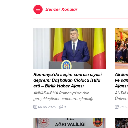
Benzer Konular
Romanya’da seçim sonrası siyasi
Akdeni
deprem: Başbakan Ciolacu istifa
ve san
etti – Birlik Haber Ajansı
Ajansı
ANKARA-BHA Romanya’da dün
ANTALY
gerçekleştirilen cumhurbaşkanlığı
Ünivers
seçimlerinin ilk turunun ardından ülkede
Gelene
05.05.2025
0
21.11
siyasi dengeler sarsıldı. Mevcut
Öğretim
Başbakan Marcel Ciolacu, seçim
Eroğlu,
sonuçlarının ardından görevinden istifa
Yöresel
ettiğini açıkladı. Ciolacu’nun liderliğini
Sempoz