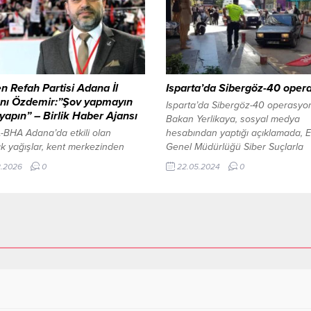
a Katkı Ödülü’ne layık görüldü.
seferberliği başlatılacağı duyurul
Üniversitesi ve Şanlıurfa
Programda, Bakanlık tarafından
hir Belediyesi ev sahipliğinde
hazırlanan “Gazze İçin El Ele” adl
leştirilen sempozyumda Türk
gösterildi ve katılımcılara kampa
ve sanatına...
önemine...
n Refah Partisi Adana İl
Isparta’da Sibergöz-40 oper
nı Özdemir:”Şov yapmayın
Isparta’da Sibergöz-40 operasyo
i yapın” – Birlik Haber Ajansı
Bakan Yerlikaya, sosyal medya
BHA Adana’da etkili olan
hesabından yaptığı açıklamada, 
k yağışlar, kent merkezinden
Genel Müdürlüğü Siber Suçlarla
, Seyhan ve Sarıçam’a kadar
Mücadele Daire Başkanlığı
2.2026
0
22.05.2024
0
noktada yolları göle çevirdi; evler,
koordinesinde 34 ilde ‘Futbol ve 
ri, alt geçitler hatta mezarlıklar
Spor Müsabakalarında Bahis ve 
 altında kaldı, araçlar mahsur
Oyunları Düzenlenmesi Hakkında
hayat felç oldu. Meteoroloji’nin
Kanun’a muhalefet’, ‘Suç işlemek
çin günler öncesinden yaptığı
amacıyla örgüt kurmak’, ‘Suçtan
i yağış uyarılarına sorumluların
kaynaklanan malvarlığı değerlerin
ıkadığını ifade eden Yeniden...
aklama’, ‘Nitelikli dolandırıcılık’ ve
içi çocuk...