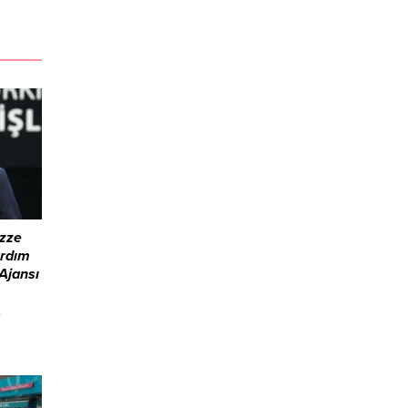
azze
ardım
 Ajansı
e
rdım
tıldı.
 sivil
arak,
ım