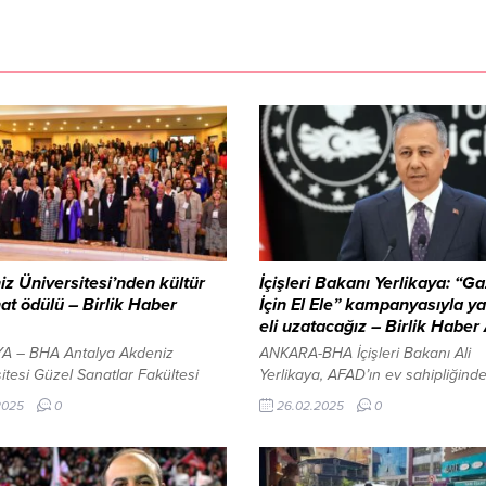
z Üniversitesi’nden kültür
İçişleri Bakanı Yerlikaya: “G
at ödülü – Birlik Haber
İçin El Ele” kampanyasıyla y
eli uzatacağız – Birlik Haber
A – BHA Antalya Akdeniz
ANKARA-BHA İçişleri Bakanı Ali
itesi Güzel Sanatlar Fakültesi
Yerlikaya, AFAD’ın ev sahipliğind
ksel Türk Sanatları Bölümü
düzenlenen “Gazze İçin El Ele Ya
.2025
0
26.02.2025
0
 Üyesi Prof. Dr. Mehmet Ali
Kampanyası” tanıtım programına ka
 7. Uluslararası Geleneksel,
Kampanya kapsamında, Türkiye’nin
 ve Kültürel Değerler
toplum kuruluşlarıyla iş birliği yap
yumu’nda ‘Türk Kültür ve
Gazze’deki mağdur halk için yard