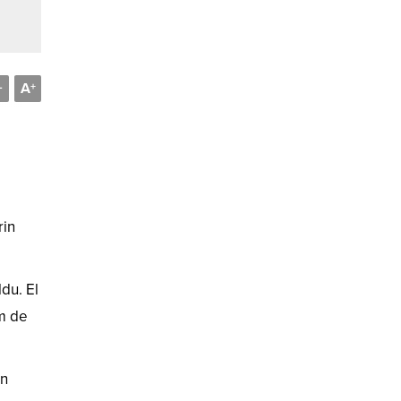
A
-
+
rin
u. ​El
em de
in