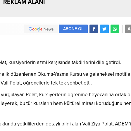
REKLAM ALANI
A
ABONE OL
lat, kursiyerlerin azmi karşısında takdirlerini dile getirdi.
yönelik düzenlenen Okuma-Yazma Kursu ve geleneksel motifle
 Vali Polat, öğrencilerle tek tek sohbet etti.
vurgulayan Polat, kursiyerlerin öğrenme heyecanına ortak old
nceleyerek, bu tür kursların hem kültürel mirası koruduğunu h
kkında yetkililerden detaylı bilgi alan Vali Ziya Polat, ADEM’