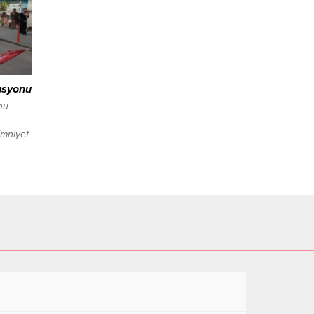
du.
ı video
nyanın
asyonu
nu
Emniyet
Diğer
Şans
i
 ‘çevrim