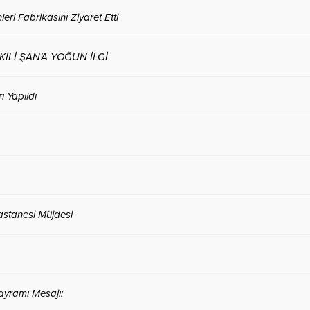
eri Fabrikasını Ziyaret Etti
Lİ ŞAN’A YOĞUN İLGİ
 Yapıldı
astanesi Müjdesi
Bayramı Mesajı: