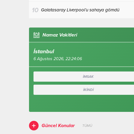
10
Galatasaray Liverpool’u sahaya gömdü
Namaz Vakitleri
İstanbul
6 Ağustos 2026, 22:24:07
İMSAK
İKİNDİ
Güncel Konular
TÜMÜ