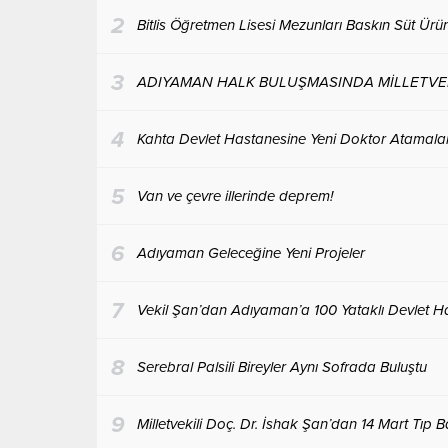
2
Bitlis Öğretmen Lisesi Mezunları Baskın Süt Ürünl
3
ADIYAMAN HALK BULUŞMASINDA MİLLETVEKİ
4
Kahta Devlet Hastanesine Yeni Doktor Atamaları
5
Van ve çevre illerinde deprem!
6
Adıyaman Geleceğine Yeni Projeler
7
Vekil Şan’dan Adıyaman’a 100 Yataklı Devlet H
8
Serebral Palsili Bireyler Aynı Sofrada Buluştu
9
Milletvekili Doç. Dr. İshak Şan’dan 14 Mart Tıp 