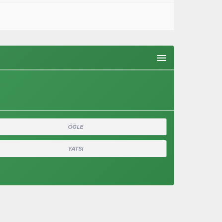
ÖĞLE
YATSI