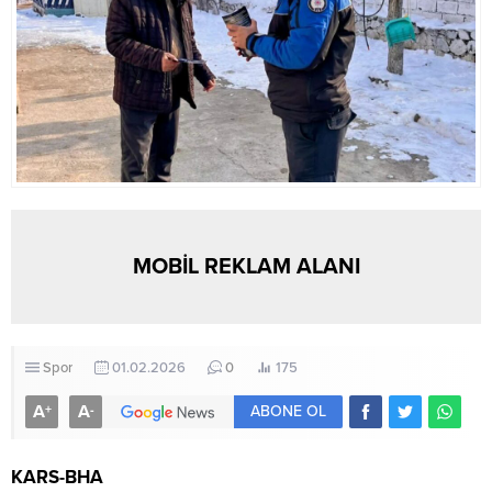
MOBİL REKLAM ALANI
Spor
01.02.2026
0
175
A
A
+
-
ABONE OL
KARS-BHA