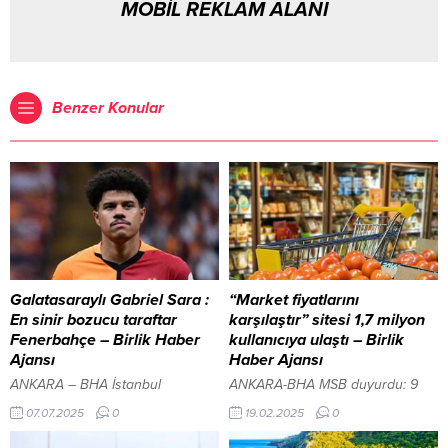
MOBİL REKLAM ALANI
Benzer Konular
Galatasaraylı Gabriel Sara :
“Market fiyatlarını
En sinir bozucu taraftar
karşılaştır” sitesi 1,7 milyon
Fenerbahçe – Birlik Haber
kullanıcıya ulaştı – Birlik
Ajansı
Haber Ajansı
ANKARA – BHA İstanbul
ANKARA-BHA MSB duyurdu: 9
sokaklarında rahat gezemediğini
terörist etkisiz hale getirildi
07.07.2025
0
19.02.2025
0
dile getiren yıldız futbolcu,
Sanayi ve Teknoloji Bakanı
“Futbolcu olduğum için insanlar
Mehmet Fatih Kacır,