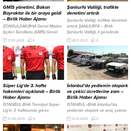
GMİS yönetimi, Bakan
Şanlıurfa Valiliği, trafikte
Bayraktar ile bir araya geldi
denetimi artırdı
– Birlik Haber Ajansı
Şanlıurfa Valiliği, trafikte denetimi
ZONGULDAK-BHA Genel Maden
artırdı ŞANLIURFA – BHA
İşçileri Sendikası (GMİS) Genel
Şanlıurfa Valiliği, il genelinde
Başkan Yardımcısı İsa Mutlu,
trafik kazalarını önlemek
17.05.2025
0
08.11.2023
0
Genel Sekreter Yener
amacıyla tedbirleri artırdı.
Arslanbuğa, Enerji ve Tabii
Şanlıurfa Valisi Hasan Şıldak,
Kaybaklar Bakanı Alparslan
sosyal medya hesabından yaptığı
Bayraktar ile Türkiye Taşkömürü
paylaşımda son bir ayda bin 758
Kurumu (TTK) Amasra Müessese
aracın trafikten men edildiğini
Müdürlüğü’nde bir araya geldi.
açıkladı. Şıldak, yaptığı
CHP Zonguldak teşkilatı GMİS’i
açıklamada, şu ifadeleri kullandı:
ziyaret etti Enerji ve Tabii
“Trafik Kurallarına Uyulmaması
Süper Lig’de 3. hafta
İstanbul’da yediemin otopark
Kaynaklar Bakanı Alparslan
Nedeniyle Pek Çok İnsanımızın...
hakemleri açıklandı – Birlik
ve çekici ücretlerine zam –
Bayraktar, beraberinde Bakan
Haber Ajansı
Birlik Haber Ajansı
Yardımcısı Abdullah...
İSTANBUL-BHA Trendyol Süper
İSTANBUL–BHA İstanbul’da,
Lig’in 3. haftasında görev
yediemin otopark ve araç çekme
yapacak hakemler belli oldu.
ücretlerine önemli bir artış
21.08.2025
0
15.01.2025
0
Hafta boyunca 22-25 Ağustos
yapıldı. İstanbul Büyükşehir
tarihleri arasında oynanacak
Belediyesi (İBB) Ulaşım