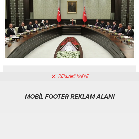
REKLAMI KAPAT
MOBİL REKLAM ALANI
MOBİL FOOTER REKLAM ALANI
Ekonomi
01.02.2026
0
125
A
A
+
-
ABONE OL