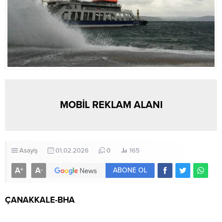
MOBİL REKLAM ALANI
Asayiş
01.02.2026
0
165
A
A
+
-
ABONE OL
ÇANAKKALE-BHA