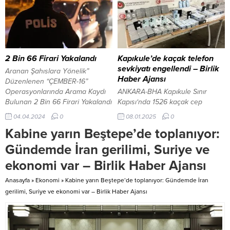
maçlarda düdük çalacak isimler
Koordinasyon Merkezi (UKOME)
Türkiye Futbol Federasyonu
tarafından alınan karar
tarafından duyuruldu. Ertelenen
doğrultusunda, söz konusu
karşılaşmalar Avrupa
ücretler yüzde 39,65 ile yüzde
kupalarında mücadele eden
50 arasında zamlandı. İBB Genel
takımlar nedeniyle, Konyaspor –
Sekreter Yardımcısı Gürkan
2 Bin 66 Firari Yakalandı
Kapıkule’de kaçak telefon
Beşiktaş, Çaykur Rizespor –
Akgün başkanlığında Çırpıcı
sevkiyatı engellendi – Birlik
Aranan Şahıslara Yönelik”
RAMS Başakşehir ve
Sosyal Tesisleri’nde
Haber Ajansı
Düzenlenen “ÇEMBER-16”
Samsunspor – Kasımpaşa
gerçekleştirilen UKOME
Operasyonlarında Arama Kaydı
ANKARA-BHA Kapıkule Sınır
maçları ileri bir...
toplantısında, Türk Polis
Bulunan 2 Bin 66 Firari Yakalandı
Kapısı‘nda 1526 kaçak cep
Teşkilatını...
4 Nisan 2024, 13:25 yayınlandı 2
telefonu ele geçirildi. Gümrük
04.04.2024
0
08.01.2025
0
Bin 66 Firari Yakalandı İçişleri
Muhafaza Kaçakçılık ve İstihbarat
Kabine yarın Beştepe’de toplanıyor:
Bakanı Ali Yerlikaya, aranan
Müdürlüğü ekiplerince Kapıkule
şahısların yakalanması için 81
Sınır Kapısı’ndan yurda giriş
Gündemde İran gerilimi, Suriye ve
ilde 4 gündür yürütülen
yapmak isteyen tır, risk analizi
ekonomi var – Birlik Haber Ajansı
“ÇEMBER-16” operasyonlarında 2
kapsamında incelemeye alındı. X-
bin 66 firarinin yakalandığını
ray taramasına alınan tırın
Anasayfa
»
Ekonomi
»
Kabine yarın Beştepe’de toplanıyor: Gündemde İran
açıkladı. 81 ilde 4 gündür devam...
dorsesinde yoğunluk belirlendi.
gerilimi, Suriye ve ekonomi var – Birlik Haber Ajansı
Aramada, dorsenin tabanına
gizlenmiş 1526 cep telefonu ve
cep telefonu kılıfı ele geçirildi....