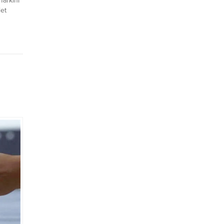
farkını
let
en
sını
ğini
dığın