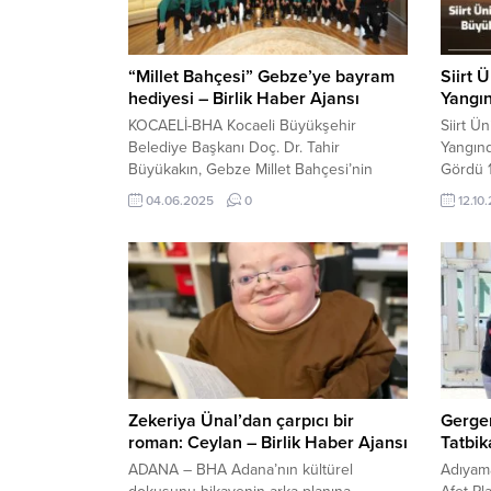
“Millet Bahçesi” Gebze’ye bayram
Siirt 
hediyesi – Birlik Haber Ajansı
Yangı
KOCAELİ-BHA Kocaeli Büyükşehir
Siirt Ü
Belediye Başkanı Doç. Dr. Tahir
Yangınd
Büyükakın, Gebze Millet Bahçesi’nin
Gördü 1
tanıtım töreninde yaptığı konuşmada,
Siirt-B
04.06.2025
0
12.10
“Devasa bir projeyi daha hizmete
Yerleşk
açmanın mutluluğunu yaşıyoruz. Burası
yangınd
Gebze’ye çok yakıştı. Millet Bahçesi
zarar g
Gebzelilere bayram hediyesi olsun” dedi.
göre 3
Gebze, “Millet Bahçesi’ne” kavuştu
Kocaeli Büyükşehir Belediyesi, hem
şehircilik hem de kent estetiği alanında
yaptığı...
Zekeriya Ünal’dan çarpıcı bir
Gerge
roman: Ceylan – Birlik Haber Ajansı
Tatbik
ADANA – BHA Adana’nın kültürel
Adıyam