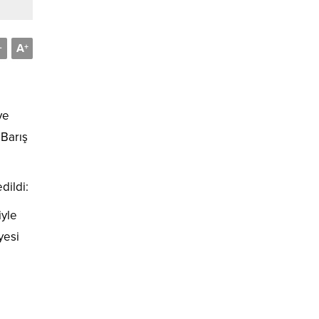
A
-
+
ve
Barış
dildi:
iyle
yesi