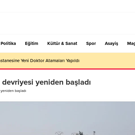
Politika
Eğitim
Kültür & Sanat
Spor
Asayiş
Mag
stanesine Yeni Doktor Atamaları Yapıldı
 devriyesi yeniden başladı
i yeniden başladı