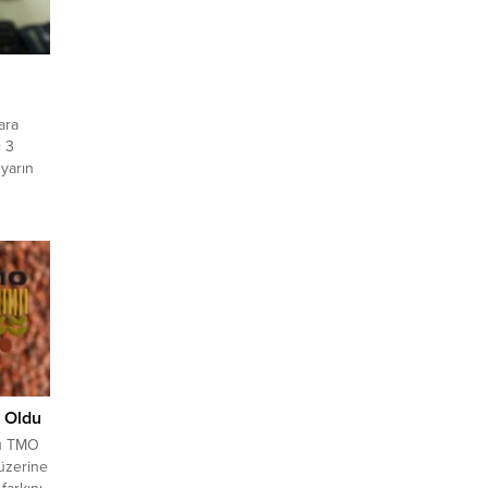
ara
ı 3
 yarın
ım ve
an
urdu.
tek
ılacağı
i Oldu
du TMO
 üzerine