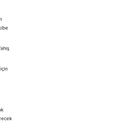
m
kibe
fahiş
için
ak
erecek