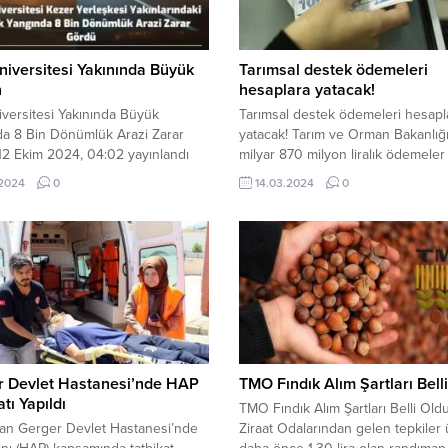
Üniversitesi Yakınında Büyük
Tarımsal destek ödemeleri
n
hesaplara yatacak!
niversitesi Yakınında Büyük
Tarımsal destek ödemeleri hesapl
a 8 Bin Dönümlük Arazi Zarar
yatacak! Tarım ve Orman Bakanlığ
2 Ekim 2024, 04:02 yayınlandı
milyar 870 milyon liralık ödemeler
HA Siirt Üniversitesi Kezer
hesaplara yatacağını açıkladı. Tar
.2024
0
14.03.2024
0
esi yakınlarında çıkan büyük
Orman Bakanlığı, çiftçilere sağlan
a yaklaşık 8 bin dönümlük arazi
desteklerin devam edeceğini duy
ördü. Yangın, ilk belirlemelere
Bu kapsamda, Tarım ve Orman
00 dönüm...
Bakanlığı’nın gerçekleştirdiği des
ödemelerinin hesaplara yarın yatır
açıklandı. Çiftçilere düzenli destek
sağlanmasıyla elverişli bir ortam
oluşturulmaktadır....
r Devlet Hastanesi’nde HAP
TMO Fındık Alım Şartları Bell
atı Yapıldı
TMO Fındık Alım Şartları Belli Ol
an Gerger Devlet Hastanesi’nde
Ziraat Odalarından gelen tepkiler