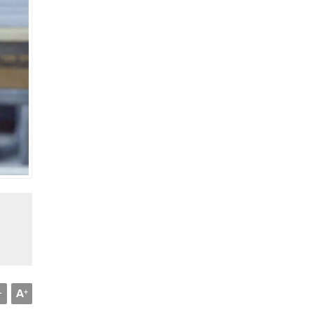
A
-
+