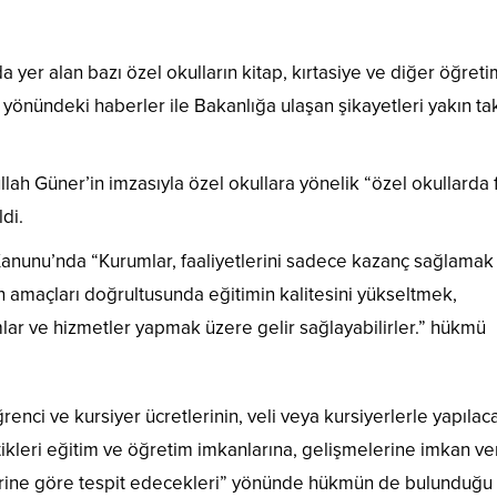
a yer alan bazı özel okulların kitap, kırtasiye ve diğer öğreti
rı yönündeki haberler ile Bakanlığa ulaşan şikayetleri yakın ta
h Güner’in imzasıyla özel okullara yönelik “özel okullarda 
ldi.
Kanunu’nda “Kurumlar, faaliyetlerini sadece kazanç sağlamak 
n amaçları doğrultusunda eğitimin kalitesini yükseltmek,
mlar ve hizmetler yapmak üzere gelir sağlayabilirler.” hükmü
nci ve kursiyer ücretlerinin, veli veya kursiyerlerle yapılac
tikleri eğitim ve öğretim imkanlarına, gelişmelerine imkan v
rlerine göre tespit edecekleri” yönünde hükmün de bulunduğu