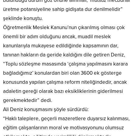
bulunduğu durum göz önüne alınmalı, ‘mutsuz mecburlar’
üretme potansiyeline sahip gidişata dur denilmelidir”
şeklinde konuştu.
Öğretmenlik Meslek Kanunu’nun çıkarılmış olması çok
önemli bir adım olduğunu ancak, muadil meslek
kanunlarıyla mukayese edildiğinde kapsamının dar,
tanınan hakların da geride kaldığını dile getiren Deniz,
“Toplu sözleşme masasında ‘çalışma yapılmasını karara
bağladığımız’ konulardan biri olan 3600 ek gösterge
konusunda yapılan çalışma reform niteliğindedir, ancak
adaletin gereği olarak bazı eksikliklerinin giderilmesi
gerekmektedir” dedi.
Ali Deniz konuşmasını şöyle sürdürdü:
“Haklı taleplere, geçerli mazeretlere duyarsız kalınması,
eğitim çalışanlarının moral ve motivasyonunu olumsuz