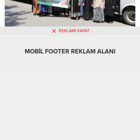
REKLAMI KAPAT
MOBİL REKLAM ALANI
MOBİL FOOTER REKLAM ALANI
Adıyaman
Sağlık & Yaşam
16.06.2022
0
817
A
A
+
-
ABONE OL
Adıyaman’da 65 yaş üstü vatandaşlara ‘Aktif
Yaşam ve Eğitim’ imkanı