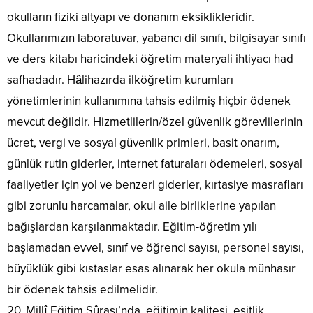
okulların fiziki altyapı ve donanım eksiklikleridir.
Okullarımızın laboratuvar, yabancı dil sınıfı, bilgisayar sınıfı
ve ders kitabı haricindeki öğretim materyali ihtiyacı had
safhadadır. Hâlihazırda ilköğretim kurumları
yönetimlerinin kullanımına tahsis edilmiş hiçbir ödenek
mevcut değildir. Hizmetlilerin/özel güvenlik görevlilerinin
ücret, vergi ve sosyal güvenlik primleri, basit onarım,
günlük rutin giderler, internet faturaları ödemeleri, sosyal
faaliyetler için yol ve benzeri giderler, kırtasiye masrafları
gibi zorunlu harcamalar, okul aile birliklerine yapılan
bağışlardan karşılanmaktadır. Eğitim-öğretim yılı
başlamadan evvel, sınıf ve öğrenci sayısı, personel sayısı,
büyüklük gibi kıstaslar esas alınarak her okula münhasır
bir ödenek tahsis edilmelidir.
20. Millî Eğitim Şûrası’nda, eğitimin kalitesi, eşitlik,