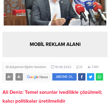
MOBİL REKLAM ALANI
Adıyaman
Eğitim
Gündem
16.06.2022
0
7.491
A
A
+
-
ABONE OL
Ali Deniz: Temel sorunlar ivedilikle çözülmeli;
kalıcı politikalar üretilmelidir