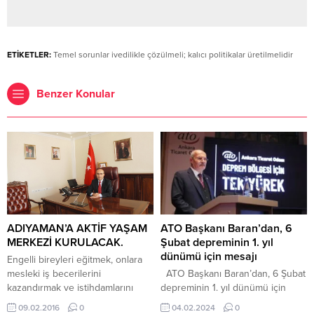
ETİKETLER:
Temel sorunlar ivedilikle çözülmeli; kalıcı politikalar üretilmelidir
Benzer Konular
ADIYAMAN’A AKTİF YAŞAM
ATO Başkanı Baran’dan, 6
MERKEZİ KURULACAK.
Şubat depreminin 1. yıl
dünümü için mesajı
Engelli bireyleri eğitmek, onlara
mesleki iş becerilerini
ATO Başkanı Baran’dan, 6 Şubat
kazandırmak ve istihdamlarını
depreminin 1. yıl dünümü için
sağlayarak günlük hayata
mesajı ATO Başkanı Gürsel
09.02.2016
0
04.02.2024
0