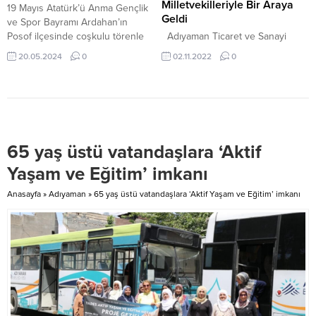
sağlayan ve düşüncelerini
Kurulu Başkanı Gürsel Baran,
Milletvekilleriyle Bir Araya
19 Mayıs Atatürk’ü Anma Gençlik
başkaları ile paylaşmasına...
ATO Yönetim Kurulu,...
Geldi
ve Spor Bayramı Ardahan’ın
Posof ilçesinde coşkulu törenle
Adıyaman Ticaret ve Sanayi
kutlandı. 20 Mayıs 2024, 19:06
Odası Yönetim Kurulu Başkanı
20.05.2024
0
02.11.2022
0
yayınlandı Posof mesire alanında
İrfan Torunoğlu ve Meclis Başkanı
bayram sevinci ARDAHAN-BHA
Abdulgani Bereket, beraberindeki
Posof Hükümet konağı önünde
heyet ile birlikte Türkiye Odalar
Atatürk anıtına çelenk konulması
ve Borsalar Birliği (TOBB) Başkanı
ve saygı duruşu ile başlayan...
M. Rifat Hisarcıklıoğlu’nu ve
Adıyaman Milletvekillerini
65 yaş üstü vatandaşlara ‘Aktif
makamlarında ziyaret ettiler. ATSO
Yönetim Kurulu Başkanı İrfan
Yaşam ve Eğitim’ imkanı
Torunoğlu, beraberinde Meclis
Başkanı Abdulgani Bereket,
Anasayfa
»
Adıyaman
»
65 yaş üstü vatandaşlara ‘Aktif Yaşam ve Eğitim’ imkanı
Yönetim Kurulu Başkan...