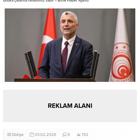
dolara çıkarma hedefimiz sabit – Birlik Haber Ajansı
ile İtalyan...
yaşadığını aktaran Erdoğan,
sözlerini şöyle sürdürdü: “Üstat,
dirayetli duruşuyla Anadolu’nun
cesur evlatlarına...
REKLAM ALANI
Dünya
03.02.2026
0
152