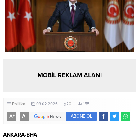
MOBİL REKLAM ALANI
Politika
03.02.2026
0
155
A
A
+
-
ABONE OL
ANKARA-BHA