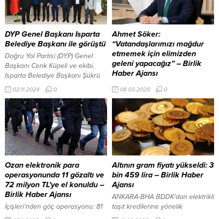
DYP Genel Başkanı Isparta
Ahmet Söker:
Belediye Başkanı ile görüştü
“Vatandaşlarımızı mağdur
etmemek için elimizden
Doğru Yol Partisi (DYP) Genel
geleni yapacağız” – Birlik
Başkanı Cenk Küpeli ve ekibi,
Haber Ajansı
Isparta Belediye Başkanı Şükrü
Başdeğirmen’i ziyaret etti. 2
ANTALYA-BHA Antalya’nın Serik
02.11.2024
0
08.03.2025
0
Kasım 2024, 14:46 yayınlandı
ilçesinde çatlakların artması
ISPARTA-BHA Doğru Yol Partisi
sonucu riskli hale gelen bir bina
(DYP) Genel Başkanı Cenk Küpeli
tahliye edildi. Belediye
ve ekibi, Isparta Belediye
ekiplerince mühürlenen binada
Başkanı Şükrü Başdeğirmen’e...
yaşayan 9 aile, geceyi dışarıda
geçirme riskiyle karşı karşıya
kaldı. Soğuk hava koşullarında
mağdur olan vatandaşlar, acil
Ozan elektronik para
Altının gram fiyatı yükseldi: 3
yardım çağrısında bulundu.
operasyonunda 11 gözaltı ve
bin 459 lira – Birlik Haber
Tahliye edilen ailelerin
72 milyon TL’ye el konuldu –
Ajansı
mağduriyetini gidermek için
Birlik Haber Ajansı
ANKARA-BHA BDDK’dan elektrikli
devreye giren AK Parti Serik İlçe...
İçişleri’nden göç operasyonu: 81
taşıt kredilerine yönelik
ilde binlerce kişi denetlendi
düzenleme Altının gram fiyatı,