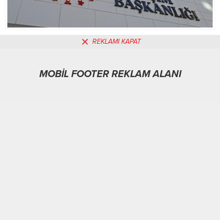
REKLAMI KAPAT
MOBİL REKLAM ALANI
MOBİL FOOTER REKLAM ALANI
Gündem
03.02.2026
0
156
A
A
+
-
ABONE OL
ANKARA-BHA
İletişim Başkanlığı Dezenformasyonla Mücadele Merkezi
(DMM), sosyal medyada yer alan “Türkiye’de her yıl 10
binden fazla, son 8 yılda ise 100 bine yakın çocuğun