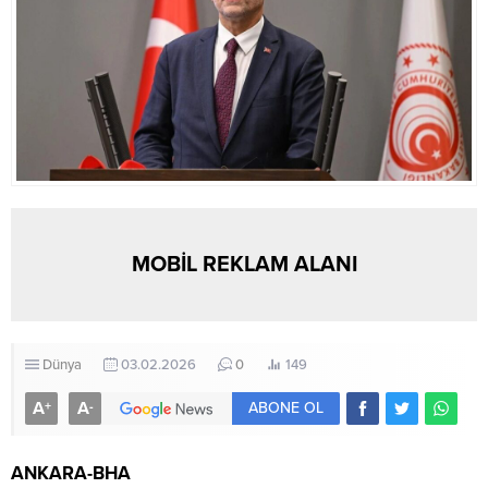
MOBİL REKLAM ALANI
Dünya
03.02.2026
0
149
A
A
+
-
ABONE OL
ANKARA-BHA