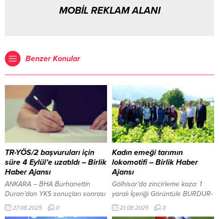
MOBİL REKLAM ALANI
Benzer Konular
TR-YÖS/2 başvuruları için
Kadın emeği tarımın
süre 4 Eylül’e uzatıldı – Birlik
lokomotifi – Birlik Haber
Haber Ajansı
Ajansı
ANKARA – BHA Burhanettin
Gölhisar’da zincirleme kaza: 1
Duran’dan YKS sonuçları sonrası
yaralı İçeriği Görüntüle BURDUR-
tebrik mesajı İçeriği Görüntüle
BHA Burdur Valisi Tülay Baydar
27.08.2025
0
21.08.2025
0
ÖSYM’nin resmi internet
Bilgihan, İl Tarım ve Orman