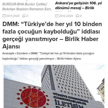
Türkiye’...
Ankara’ya gelişinin 106. yıl
BURDUR-BHA Burdur Çeltikçi
dönümü mesaj – Birlik
Belediye Başkanı Ramazan Ezin,
Haber Ajansı
sosyal konut projesi kapsamında
04.11.2025
0
29.12.2025
0
ilçeye yapılacak ikinci etap TOKİ
ANKARA – BHA 27 Aralık 1919,
DMM: “Türkiye’de her yıl 10 binden
konutlarının onaylandığını
yalnızca Ankara için değil,
duyurdu. Ezin yaptığı açıklamada,
milletimizin kaderi açısından da
fazla çocuğun kaybolduğu” iddiası
“İlçemize 2. Etap TOKİ konutları
belirleyici olan bağımsızlık ve
gerçeği yansıtmıyor – Birlik Haber
yapımı için 87 konut onay
özgürlük mücadelesinin
verilmiştir. Tüm halkımıza hayırlı
kararlılıkla yön kazandığı tarihî
Ajansı
uğurlu olsun.” ifadelerini kullandı.
bir dönüm noktasıdır. Gazi
“Çeltikçi İlçemize 2. Etap TOKİ 87
Mustafa Kemal Atatürk ve silah
Anasayfa
»
Gündem
»
DMM: “Türkiye’de her yıl 10 binden fazla çocuğun
Konut İlçemize Hayırlı Olsun.” ...
arkadaşları, 106 yıl önce büyük
kaybolduğu” iddiası gerçeği yansıtmıyor – Birlik Haber Ajansı
bir inanç ve sorumluluk
duygusuyla Ankara’ya gelerek
kurtuluş mücadelesinin merkezini
bu kadim...