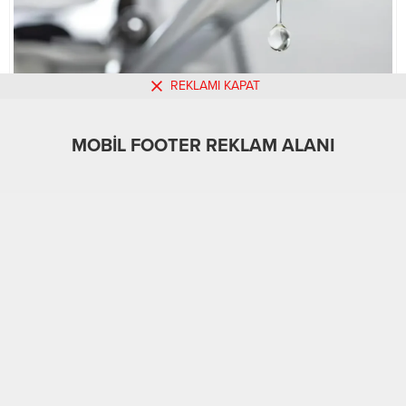
REKLAMI KAPAT
MOBİL FOOTER REKLAM ALANI
MOBİL REKLAM ALANI
Dünya
03.10.2025
0
234
A
A
+
-
ABONE OL
ANKARA – BHA
Yapılan açıklamaya göre, Çankaya, Yenimahalle,
Etimesgut, Sincan ve Kahramankazan ilçelerindeki bazı