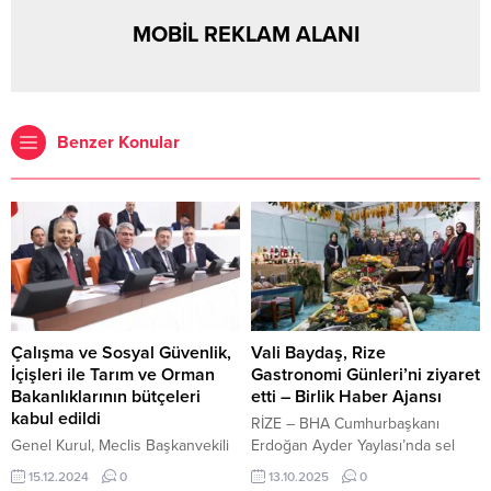
MOBİL REKLAM ALANI
Benzer Konular
Çalışma ve Sosyal Güvenlik,
Vali Baydaş, Rize
İçişleri ile Tarım ve Orman
Gastronomi Günleri’ni ziyaret
Bakanlıklarının bütçeleri
etti – Birlik Haber Ajansı
kabul edildi
RİZE – BHA Cumhurbaşkanı
Genel Kurul, Meclis Başkanvekili
Erdoğan Ayder Yaylası’nda sel
Bekir Bozdağ’ın başkanlığında
hasarını inceledi İçeriği Görüntüle
15.12.2024
0
13.10.2025
0
toplandı. TBMM–BHA TBMM
Vali Baydaş ve beraberindekiler,