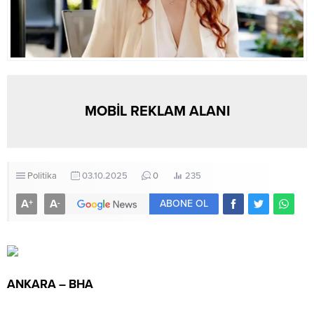
MOBİL REKLAM ALANI
Politika
03.10.2025
0
235
A
A
+
-
ABONE OL
ANKARA – BHA