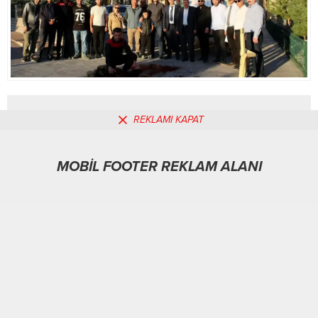
REKLAMI KAPAT
MOBİL REKLAM ALANI
MOBİL FOOTER REKLAM ALANI
Yaşam
03.10.2025
0
188
A
A
+
-
ABONE OL
ERZiNCAN-BHA
Üzümlü Belediyesi, hizmet kalitesini artırmak ve
vatandaşlara daha etkin hizmet sunmak amacıyla makine