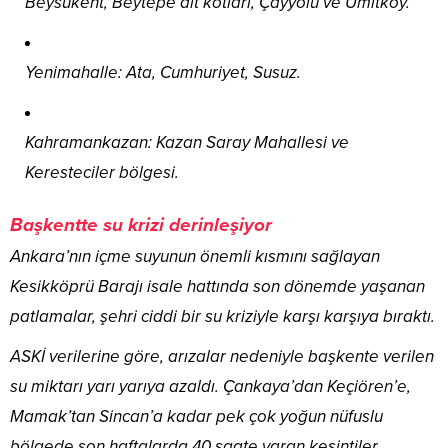
Beysukent, Beytepe alt kotları, Çayyolu ve Ümitköy.
Yenimahalle: Ata, Cumhuriyet, Susuz.
Kahramankazan: Kazan Saray Mahallesi ve
Keresteciler bölgesi.
Başkentte su krizi derinleşiyor
Ankara’nın içme suyunun önemli kısmını sağlayan
Kesikköprü Barajı isale hattında son dönemde yaşanan
patlamalar, şehri ciddi bir su kriziyle karşı karşıya bıraktı.
ASKİ verilerine göre, arızalar nedeniyle başkente verilen
su miktarı yarı yarıya azaldı. Çankaya’dan Keçiören’e,
Mamak’tan Sincan’a kadar pek çok yoğun nüfuslu
bölgede son haftalarda 40 saate varan kesintiler