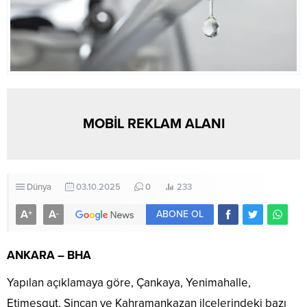
MOBİL REKLAM ALANI
Dünya
03.10.2025
0
233
A
A
+
-
ABONE OL
ANKARA – BHA
Yapılan açıklamaya göre, Çankaya, Yenimahalle,
Etimesgut, Sincan ve Kahramankazan ilçelerindeki bazı