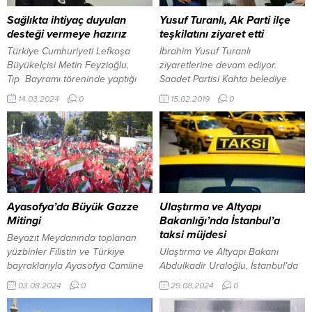
Sağlıkta ihtiyaç duyulan
Yusuf Turanlı, Ak Parti ilçe
desteği vermeye hazırız
teşkilatını ziyaret etti
Türkiye Cumhuriyeti Lefkoşa
İbrahim Yusuf Turanlı
Büyükelçisi Metin Feyzioğlu,
ziyaretlerine devam ediyor.
Tıp Bayramı töreninde yaptığı
Saadet Partisi Kahta belediye
konuşmada, KKTC’de sağlıkta
başkan adayı İbrahim Yusuf
14.03.2024
0
15.02.2019
0
arzu edilen sistemin kurulması
Turanlı, Ak Parti Kahta ilçe
için iki devlet arasında imzalanan
teşkilatına bir ziyaret
İktisadi ve Mali İşbirliği Anlaşması
gerçekleştirdi . Esnaf ziyaretlerini
çerçevesinde Türkiye
aralıksız sürdüren Saadet Partisi
Cumhuriyeti’nin ihtiyaç duyulan
Kahta Belediye Başkan adayı
desteği vermeye hazır olduğunu
İbrahim Yusuf Turanlı,
vurguladı. 14 Mart Tıp Bayramı
beraberindeki Saadet Partisi İlçe
dolayısıyla Kıbrıs Türk Tabipleri
Başkanı Vahap Uluçay, Gençlik
Ayasofya’da Büyük Gazze
Ulaştırma ve Altyapı
Birliği Konferans Salonunda Tıp
Kolları Başkanı Yunus Fırat ile...
Mitingi
Bakanlığı’nda İstanbul’a
Bayramı töreni...
taksi müjdesi
Beyazıt Meydanında toplanan
yüzbinler Filistin ve Türkiye
Ulaştırma ve Altyapı Bakanı
bayraklarıyla Ayasofya Camiine
Abdulkadir Uraloğlu, İstanbul’da
yürüdü. Haniye’nin vasiyetiyle
uygulanacak “Uygulama Tabanlı
03.08.2024
0
29.08.2024
0
meydanda toplanan grup, İsrail
Taksi Taşımacılığı Sistemi”ni
karşıtı sloganlar atarak tepkilerini
onaylayacaklarını duyurdu. Yeni