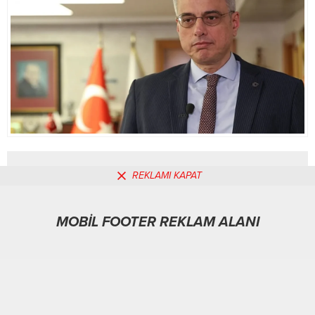
REKLAMI KAPAT
MOBİL REKLAM ALANI
MOBİL FOOTER REKLAM ALANI
Gündem
07.09.2025
0
255
A
A
+
-
ABONE OL