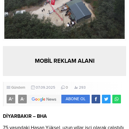
MOBİL REKLAM ALANI
Gündem
07.09.2025
0
293
A
A
+
-
ABONE OL
DİYARBAKIR – BHA
75 yaşındaki Hasan Yüksel, uzun yıllar işçi olarak çalıştığı