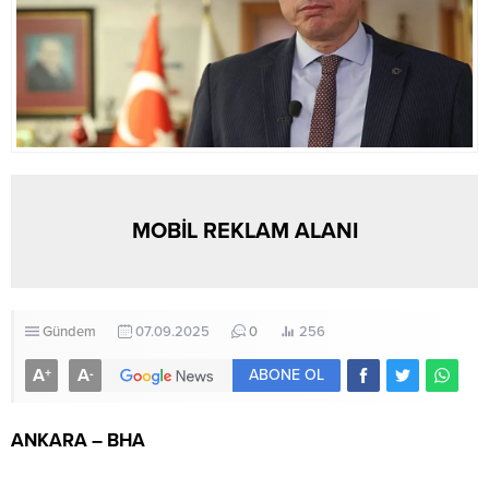
MOBİL REKLAM ALANI
Gündem
07.09.2025
0
256
A
A
+
-
ABONE OL
ANKARA – BHA