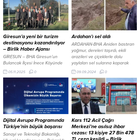
Giresun’a yeni bir turizm
Ardahan’ı sel aldı
destinasyonu kazandırılıyor
ARDAHAN-BHA Aniden bastıran
– Birlik Haber Ajansı
yağmur, dereleri taşırdı, ekili
GİRESUN – BHA Giresun’un
arazileri ve çiçeklerle dolu
Bulancak İlçesi İnece Köyünde
yaylaları sel sularına kaparak
bulunan “Gelin Kayası Kültür ve
büyük hasara neden oldu.
05.11.2025
0
09.09.2024
0
Sanat Festivali” İçin İlk Adım Atıldı
Özellikle Kafkas arısının bal
Bulancak’ın İnece köyünde
üretiminde kullandığı çiçekler
bulunan ve efsanesiyle bilinen
zarar görürken, biçilen otlar ve
Gelin Kayası merkezli bir turizm
ekili araziler de sel sularıyla
potansiyeli yaratmak amacıyla
birlikte sürüklendi. Şiddetli
oluşturulan “İnece Köyü Gelin
yağmurla beraber Ardahan-
Kaya Kültür ve Sanat Festivali”
Hanak ve Ardahan-Çıldır yol
Danışma Kurulu ilk toplantısını
ayrımında meydana gelen bir
Dijital Avrupa Programında
Kars 112 Acil Çağrı
gerçekleştirdi. İnece köyü...
kazada,...
Türkiye’nin büyük başarısı
Merkezi’ne asılsız ihbar
cezası: 13 kişiye 27 Bin 478
Sanayi ve Teknoloji Bakanlığı,
TL ceza kesildi – Birlik