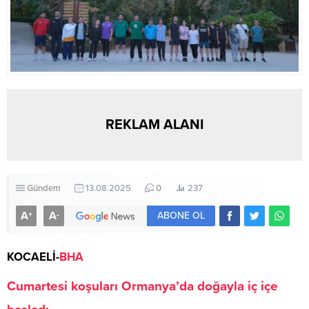
REKLAM ALANI
Gündem
13.08.2025
0
237
A
A
+
-
ABONE OL
KOCAELİ-
BHA
Cumartesi koşuları Ormanya’da doğayla iç içe