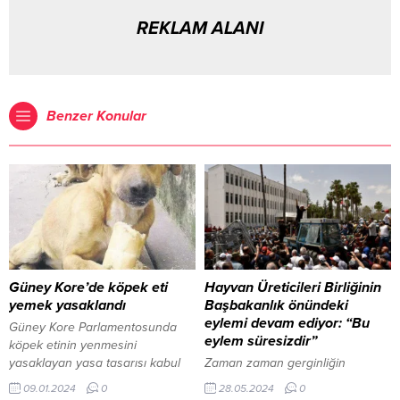
REKLAM ALANI
Benzer Konular
Güney Kore’de köpek eti
Hayvan Üreticileri Birliğinin
yemek yasaklandı
Başbakanlık önündeki
eylemi devam ediyor: “Bu
Güney Kore Parlamentosunda
eylem süresizdir”
köpek etinin yenmesini
yasaklayan yasa tasarısı kabul
Zaman zaman gerginliğin
edildi. Yeni yasaya göre
yaşandığı eylemde, eylemciler
09.01.2024
0
28.05.2024
0
2027’den sonra köpek eti yemek
Başbakanlık kapılarını ve