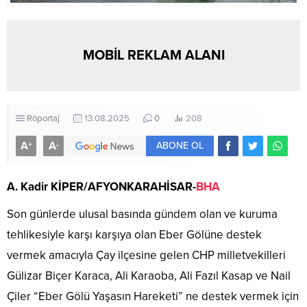
MOBİL REKLAM ALANI
Röportaj
13.08.2025
0
208
A
A
+
-
ABONE OL
A. Kadir KİPER/AFYONKARAHİSAR-
BHA
Son günlerde ulusal basında gündem olan ve kuruma
tehlikesiyle karşı karşıya olan Eber Gölüne destek
vermek amacıyla Çay ilçesine gelen CHP milletvekilleri
Gülizar Biçer Karaca, Ali Karaoba, Ali Fazıl Kasap ve Nail
Çiler “Eber Gölü Yaşasın Hareketi” ne destek vermek için