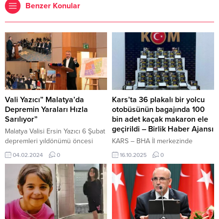
Benzer Konular
Vali Yazıcı” Malatya’da
Kars’ta 36 plakalı bir yolcu
Depremin Yaraları Hızla
otobüsünün bagajında 100
Sarılıyor”
bin adet kaçak makaron ele
geçirildi – Birlik Haber Ajansı
Malatya Valisi Ersin Yazıcı 6 Şubat
depremleri yıldönümü öncesi
KARS – BHA İl merkezinde
yerel basın ile bir araya gelerek
gerçekleştirilen operasyon
04.02.2024
0
16.10.2025
0
şu ana kadar yapılan çalışmalar
kapsamında, 36 plakalı bir yolcu
hakkında önemli bilgileri paylaştı.
otobüsünün bagajında yapılan
Kayhan İNCEOĞLU – BHA /
aramada 100.000 adet boş
Malatya Kentte yıkılan binaların
makaron ele geçirildi. Yasa dışı
enkazlarını kaldırma oranının
ürünleri taşımakta olduğu tespit
yüzde 86’ya ulaştığını belirten Vali
edilen 1 şüpheli şahıs hakkında