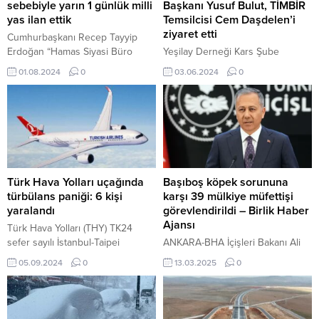
sebebiyle yarın 1 günlük milli
Başkanı Yusuf Bulut, TİMBİR
yas ilan ettik
Temsilcisi Cem Daşdelen’i
ziyaret etti
Cumhurbaşkanı Recep Tayyip
Erdoğan “Hamas Siyasi Büro
Yeşilay Derneği Kars Şube
Başkanı İsmail Haniye’nin
Başkanı Yusuf Bulut, TİMBİR
01.08.2024
0
03.06.2024
0
şehadeti sebebiyle bir günlük yas
Temsilcisi Cem Daşdelen’i ziyaret
ilan ettik” dedi. 1 Ağustos 2024,
etti Kars-BHA Yeşilay Derneği
21:43 yayınlandı Erdoğan:
Kars Şube Başkanı Yusuf Bulut,
Haniye’nin şehadeti sebebiyle
31 Mayıs Dünya Tütünsüz Günü
yarın 1 günlük milli yas ilan ettik
ziyareti kapsamında yaptığı
ANKARA-BHA Cumhurbaşkanı
açıklamada tütün kullanımının
Erdoğan sosyal...
hem sağlık hem de çevre
üzerindeki etkilerine dikkat
Türk Hava Yolları uçağında
Başıboş köpek sorununa
çekerek herkesi tütünsüz bir
türbülans paniği: 6 kişi
karşı 39 mülkiye müfettişi
yaşama davet etti. Başkan Bulut,
yaralandı
görevlendirildi – Birlik Haber
31...
Ajansı
Türk Hava Yolları (THY) TK24
sefer sayılı İstanbul-Taipei
ANKARA-BHA İçişleri Bakanı Ali
uçuşunda meydana gelen
Yerlikaya, sahipsiz hayvanlar
05.09.2024
0
13.03.2025
0
türbülans nedeniyle 4 yolcu ve 2
konusunda önemli açıklamalarda
kabin ekibi hafif şekilde yaralandı.
bulundu. Batman Belediyesi
5 Eylül 2024, 18:08 yayınlandı
Hayvan Bakım ve Rehabilitasyon
Türk Hava Yolları (THY) TK24
Merkezi’nde düzenlediği basın