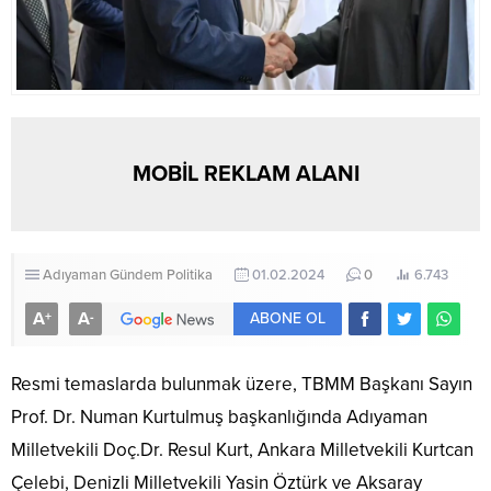
MOBİL REKLAM ALANI
Adıyaman
Gündem
Politika
01.02.2024
0
6.743
A
A
+
-
ABONE OL
Resmi temaslarda bulunmak üzere, TBMM Başkanı Sayın
Prof. Dr. Numan Kurtulmuş başkanlığında Adıyaman
Milletvekili Doç.Dr. Resul Kurt, Ankara Milletvekili Kurtcan
Çelebi, Denizli Milletvekili Yasin Öztürk ve Aksaray