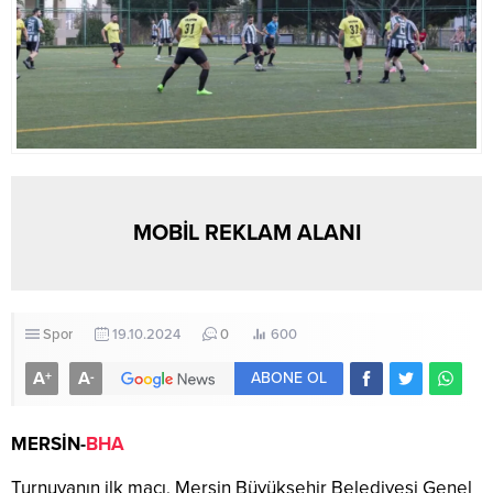
MOBİL REKLAM ALANI
Spor
19.10.2024
0
600
A
A
+
-
ABONE OL
MERSİN-
BHA
Turnuvanın ilk maçı, Mersin Büyükşehir Belediyesi Genel