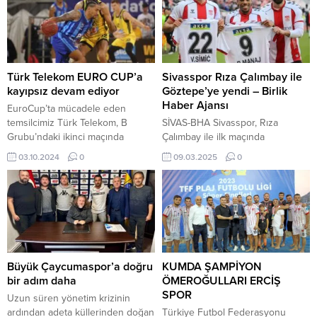
Türk Telekom EURO CUP’a
Sivasspor Rıza Çalımbay ile
kayıpsız devam ediyor
Göztepe’ye yendi – Birlik
Haber Ajansı
EuroCup’ta mücadele eden
temsilcimiz Türk Telekom, B
SİVAS-BHA Sivasspor, Rıza
Grubu’ndaki ikinci maçında
Çalımbay ile ilk maçında
Yunanistan ekibi Aris Midea’yı
Göztepe‘yi yendi… Galibiyet
03.10.2024
0
09.03.2025
0
deplasmanda 68-63 yenerek
hasretini Rıza Çalımbay’ın göreve
galibiyet serisini sürdürdü.
gelmesiyle sonlandıran Sivasspor,
Yunanistan’ın Palais Spor
zorlu maçtan galibiyetle ayrılarak
Salonu’nda oynanan
taraftarını mutlu etti. Trendyol
karşılaşmada, ilk periyodu 21-13
Süper Lig’in 27. haftasında Net
önde tamamlayan Türk Telekom,
Global Sivasspor sahasında
devreyi de 36-26’lık skorla üstün
Göztepe ile karşılaştı. İlk yarının 7.
kapattı. Üçüncü çeyrekte
dakikasında Koray Günter ile
Büyük Çaycumaspor’a doğru
KUMDA ŞAMPİYON
toparlanan Aris Midea, farkı
çarpışan Rey Manaj kafa tramvası
bir adım daha
ÖMEROĞULLARI ERCİŞ
kapatıp dengeyi sağladı ve...
geçirdi ve...
SPOR
Uzun süren yönetim krizinin
ardından adeta küllerinden doğan
Türkiye Futbol Federasyonu