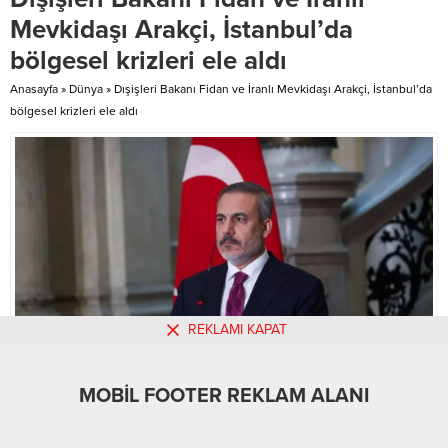
Üniversitesi, kadınlar
sezon hayata geçiyor BHA-Spor
Mevkidaşı Arakçi, İstanbul’da
kategorisinde ise Bingöl
ANLAŞMA SAĞLANDI Alman
bölgesel krizleri ele aldı
Üniversitesi birinci oldu. AİÇÜ’de
modelinden esinlenen proje
15 Temmuz Şehitleri Çok Amaçlı
kulüplerin tamamından onay...
Anasayfa
»
Dünya
»
Dışişleri Bakanı Fidan ve İranlı Mevkidaşı Arakçi, İstanbul’da
Spor Salonu’nda 09-13 Aralık...
bölgesel krizleri ele aldı
REKLAMI KAPAT
MOBİL FOOTER REKLAM ALANI