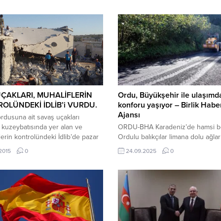
ÇAKLARI, MUHALİFLERİN
Ordu, Büyükşehir ile ulaşımd
OLÜNDEKİ İDLİB’i VURDU.
konforu yaşıyor – Birlik Habe
Ajansı
dusuna ait savaş uçakları
 kuzeybatısında yer alan ve
ORDU-BHA Karadeniz’de hamsi be
lerin kontrolündeki İdlib’de pazar
Ordulu balıkçılar limana dolu ağlar
 kamu binalarını ve yerleşim
döndü İçeriği Görüntüle Büyükşeh
.2015
0
24.09.2025
0
i hedef aldı. Saldırıda 40’tan fazla
Belediye Başkanı Dr. Mehmet Hilm
dü, 100’den fazla da yaralı var.
Güler’in öncülüğünde ulaşım yatırı
 Ajansı’na bilgi veren sivil
hız kesmeden devam ediyor. Büy
 yetkililerine göre, mahkeme
Belediyesi bu kapsamda mahalle 
a 8 füze atıldı ve saldırıda 40
yollarında yürüttüğü asfalt seferbe
kapsamında çalışmalarını sürdürüy
Ulubey’in Kumanlar mahallesinde 