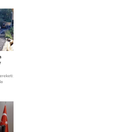
a
r
reketi:
la
ir
i
mları
ükşehir
ve grup
rliğine
or.
çalışma