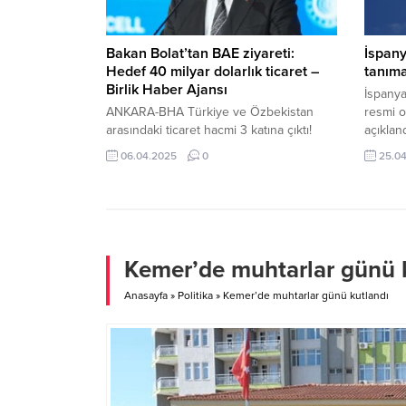
ANA’nın bu hatta uçuş düzenlemeye...
Bakan Bolat’tan BAE ziyareti:
İspanya
Hedef 40 milyar dolarlık ticaret –
tanıma
Birlik Haber Ajansı
İspanya’
ANKARA-BHA Türkiye ve Özbekistan
resmi o
arasındaki ticaret hacmi 3 katına çıktı!
açıklan
Ticaret Bakanı Ömer Bolat, resmi
yayınlan
06.04.2025
0
25.0
temaslarda bulunmak üzere yarın Birleşik
Filistin
Arap Emirlikleri’nin (BAE) başkenti Abu
Dışişle
Dabi’ye gidecek. Ziyarette Türkiye-BAE
Filistin
Kapsamlı Ekonomik Ortaklık Anlaşması
zamand
(KEOA) kapsamında ticaret hacminin 40
belirtil
milyar dolara çıkarılması hedefleniyor.
ortak h
Kemer’de muhtarlar günü 
Bolat, 14’üncüsü düzenlenecek Yıllık
açıkland
Yatırım Toplantıları Kongresi’nin (AIM)...
Anasayfa
»
Politika
»
Kemer’de muhtarlar günü kutlandı