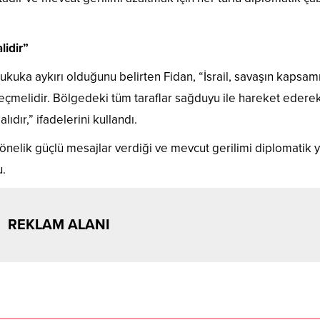
lidir”
ı hukuka aykırı olduğunu belirten Fidan, “İsrail, savaşın kapsam
çmelidir. Bölgedeki tüm taraflar sağduyu ile hareket edere
ıdır,” ifadelerini kullandı.
önelik güçlü mesajlar verdiği ve mevcut gerilimi diplomatik y
u.
REKLAM ALANI