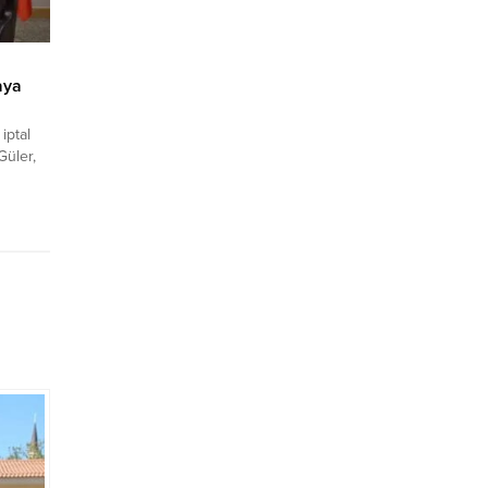
valarda
aya
iptal
Güler,
esinde
eneral
illi
rek,
,
lan
nma