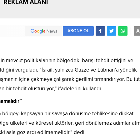
REKLAM ALANI
A
ABONE OL
’in mevcut politikalarının bölgedeki barışı tehdit ettiğini ve
ildiğini vurguladı. “İsrail, yalnızca Gazze ve Lübnan’a yönelik
atışmanın içine çekmeye çalışarak gerilimi tırmandırıyor. Bu tu
bir tehdit oluşturuyor,” ifadelerini kullandı.
mamalıdır”
m bölgeyi kapsayan bir savaşa dönüşme tehlikesine dikkat
ge ülkeleri ve küresel aktörler, geri dönülemez adımlar at
ki asla göz ardı edilmemelidir,” dedi.