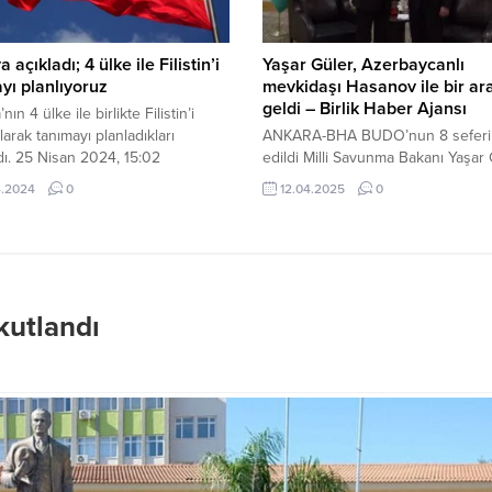
yapan ekipler vatandaşın sıcak ha
tozdan,...
 açıkladı; 4 ülke ile Filistin’i
Yaşar Güler, Azerbaycanlı
yı planlıyoruz
mevkidaşı Hasanov ile bir ar
geldi – Birlik Haber Ajansı
nın 4 ülke ile birlikte Filistin’i
larak tanımayı planladıkları
ANKARA-BHA BUDO’nun 8 seferi 
dı. 25 Nisan 2024, 15:02
edildi Milli Savunma Bakanı Yaşar 
dı İspanya açıkladı; 4 ülke ile
Antalya Diplomasi Forumu çerçev
4.2024
0
12.04.2025
0
’i tanımayı planlıyoruz İspanya
Azerbaycan Savunma Bakanı Org
ri Bakanlığı kaynaklarına göre,
Zakir Hasanov ile bir araya geldi. M
 devletinin tanınmasının kısa
Savunma Bakanlığı’ndan yapılan
a gerçekleşmesi planlandığı
açıklamada, görüşmenin forum
erek, İspanya’nın 4 ülke ile birlikte
kapsamında gerçekleştiği belirtile
areket etmesinin öngörüldüğü
“Milli Savunma Bakanı Yaşar Güler
kutlandı
ı. Hangi 4 ülke...
Antalya Diplomasi Forumu’na katı
kardeş ülke Azerbaycan’ın Savu
Bakanı Orgeneral...