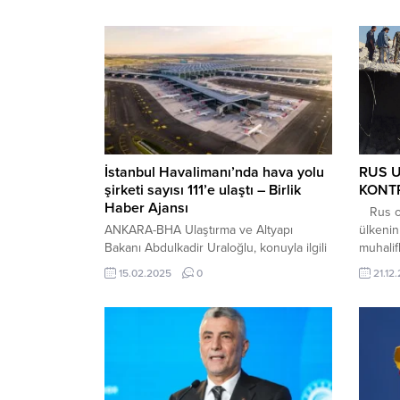
İstanbul Havalimanı’nda hava yolu
RUS U
şirketi sayısı 111’e ulaştı – Birlik
KONTR
Haber Ajansı
Rus or
ANKARA-BHA Ulaştırma ve Altyapı
ülkenin
Bakanı Abdulkadir Uraloğlu, konuyla ilgili
muhalif
yaptığı yazılı açıklamada, Japonya’nın en
yerini,
15.02.2025
0
21.12
büyük hava yolu şirketlerinden ANA’nın
yerlerin
12 Şubat itibarıyla Tokyo Haneda-İstanbul
sivil öl
Havalimanı hattında direkt uçuşlara
Anadolu
başladığını belirtti. İstanbul Havalimanı’nın
savunma
küresel aktarma merkezi konumunu
binasın
güçlendirdiğini vurgulayan Uraloğlu,
sivil...
“Japonya’nın en büyük hava yolu şirketi