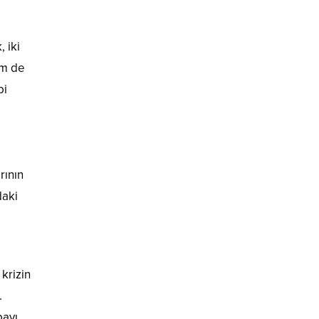
 iki
em de
bi
rının
daki
krizin
.
bayı