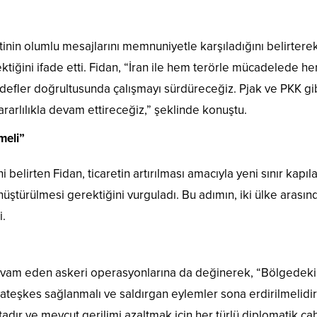
inin olumlu mesajlarını memnuniyetle karşıladığını belirterek,
ektiğini ifade etti. Fidan, “İran ile hem terörle mücadelede h
 hedefler doğrultusunda çalışmayı sürdüreceğiz. Pjak ve PKK gi
rarlılıkla devam ettireceğiz,” şeklinde konuştu.
lmeli”
 belirten Fidan, ticaretin artırılması amacıyla yeni sınır kapıla
dönüştürülmesi gerektiğini vurguladı. Bu adımın, iki ülke arasın
i.
evam eden askeri operasyonlarına da değinerek, “Bölgedeki 
 ateşkes sağlanmalı ve saldırgan eylemler sona erdirilmelidir
adır ve mevcut gerilimi azaltmak için her türlü diplomatik ça