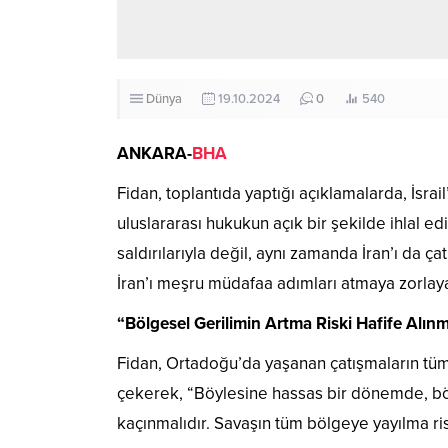
Dünya
19.10.2024
0
540
ANKARA-
BHA
Fidan, toplantıda yaptığı açıklamalarda, İsrail
uluslararası hukukun açık bir şekilde ihlal ed
saldırılarıyla değil, aynı zamanda İran’ı da ç
İran’ı meşru müdafaa adımları atmaya zorlayan 
“Bölgesel Gerilimin Artma Riski Hafife Alın
Fidan, Ortadoğu’da yaşanan çatışmaların tü
çekerek, “Böylesine hassas bir dönemde, böl
kaçınmalıdır. Savaşın tüm bölgeye yayılma ris