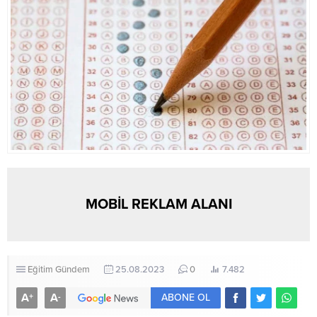
MOBİL REKLAM ALANI
Eğitim
Gündem
25.08.2023
0
7.482
A
A
+
-
ABONE OL