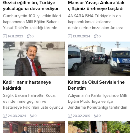
Gezici eğitim tırı, Türkiye
Mansur Yavaş: Ankara’daki
yolculuğuna devam ediyor.
çiftçimiz üretmeye başladı
Cumhuriyetin 100. yıl etkinlikleri
ANKARA-BHA Türkiye’nin en
kapsamında Millî Eğitim Bakanı
kapsamlı kırsal kalkınma
Yusuf Tekin’in katıldığı törenle
desteklerine imza atan Ankara
yola çıkan “Köklü Mirastan
Büyükşehir Belediyesi;
14.11.2023
0
13.09.2024
0
Türkiye Yüzyılı’na” temalı dijital
sürdürülebilir ve teknolojik tarım
sergiden oluşan gezici eğitim tırı,
uygulamalarıyla üreticilerin
Türkiye yolculuğuna devam
yanında olmaya devam ediyor.
ediyor. Türkiye’nin yedi
Ankara Büyükşehir Belediye
bölgesinde öğrenci, öğretmen ve
Başkanı Mansur Yavaş, Gölbaşı
velilerle buluşmak için
Belediyesi tarafından
İstanbul’dan yola çıkan “Köklü
düzenlenen “AGROTEC 27.
Mirastan Türkiye Yüzyılı’na” temalı
Uluslararası Tarım Fuarı”nın
Kadir İnanır hastaneye
Kahta’da Okul Servislerine
gezici eğitim tırı; İzmir,...
açılışına katıldı. 15 Eylül 2024
kaldırıldı
Denetim
tarihine kadar Gölbaşı Fuar
Sağlık Bakanı Fahrettin Koca,
Adıyaman’ın Kahta ilçesinde Milli
Alanı’nda gerçekleşen ve tarım
evinde inme geçiren ve
Eğitim Müdürlüğü ve ilçe
makinelerinden...
hastaneye kaldırılan usta oyuncu
Jandarma Komutanlığı tarafından
Kadir İnanır’ın sağlık durumuna
okul servis araçları denetlendi.
24.03.2024
0
20.02.2019
0
ilişkin, “Tıkalı damarı başarılı bir
Kahta ilçe Milli Eğitim Müdürlüğü
ameliyatla açıldı. Klinik seyri ve
Destek Hizmetleri ve Taşıma
beyin görüntülemeleri
Birimi personeli ile ilçe Jandarma