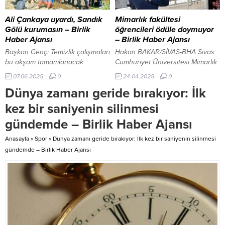
törenindeyürütülen çalışmalara
üstlendiğini bildirdi. İletişim
ilişkin basın mensuplarına
Başkanı Altun, ABU’nun
Ali Çankaya uyardı, Sandık
Mimarlık fakültesi
açıklamalarda bulunan Vali ve
faaliyetlerine başladığı
Gölü kurumasın – Birlik
öğrencileri ödüle doymuyor
Belediye Başkan Vekili Ekrem
1960’lardan bu yana, dünyanın
Haber Ajansı
– Birlik Haber Ajansı
Canalp; “Batman’ı çepeçevre...
hızla değişimlere, dönüşümlere
Başkan Genç: Temizlik çalışmaları
Hakan BAKAR/SİVAS-BHA Sivas
sahne olduğunu ifade ederek...
bu akşam tamamlanacak
Cumhuriyet Üniversitesi Mimarlık
TRABZON-BHA Bölgede yaşayan
Bölümü dördüncü sınıf öğrencisi
07.06.2025
0
24.04.2025
0
vatandaşlarla yaptığımız
yaptığı proje ile üçüncülük
Dünya zamanı geride bırakıyor: İlk
görüşmeler sonucunda bu
ödülüne layık görüldü. Mimarlık,
coşkun suların kısa süre sonra
Güzel Sanatlar Ve Tasarım
kez bir saniyenin silinmesi
boru ile alınarak Şalpazarı içme
Fakültesi Dekanı Prof.Dr. Uğur
gündemde – Birlik Haber Ajansı
suyuna ilave edileceğini
Tuztaşı’nın öğrencilerin eğitimi
öğrendik. Su arıtma tesisi
yönünde ortaya koyduğu emek
Anasayfa
»
Spor
»
Dünya zamanı geride bırakıyor: İlk kez bir saniyenin silinmesi
yapıldığını oradaki suyun
ve çalışmalar meyvelerini
gündemde – Birlik Haber Ajansı
Şalpazarı’na geleceğini ancak
vermeye devam ediyor. Vali
ilave olarak Sandık gölü ve
Şimşek: Birlik ve beraberliğimizi
Sandık Şelalesi‘ni oluşturan bu
daha da pekiştireceğiz Sivas
coşkulu suların da...
Cumhuriyet Üniversitesi...