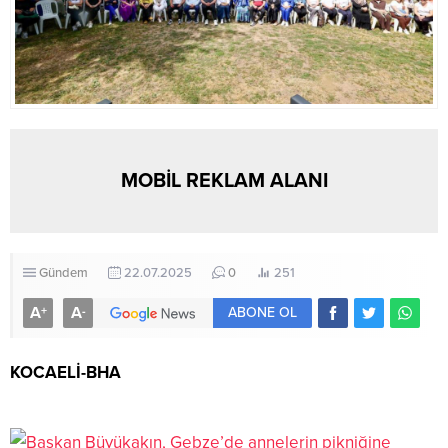
MOBİL REKLAM ALANI
Gündem
22.07.2025
0
251
A
A
+
-
ABONE OL
KOCAELİ-BHA