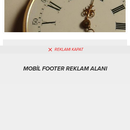
REKLAMI KAPAT
MOBİL REKLAM ALANI
MOBİL FOOTER REKLAM ALANI
Spor
22.07.2025
0
333
A
A
+
-
ABONE OL
ANKARA
-BHA
Bu yaz, Dünya’nın dönüş hızında dikkat çekici bir artış