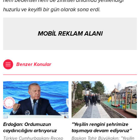
hem bedensel hem de zihinsel anlamda yenilendiği
huzurlu ve keyifli bir gün olarak sona erdi.
MOBİL REKLAM ALANI
Benzer Konular
Erdoğan: Ordumuzun
”Yeşilin rengini şehrimize
caydırıcılığını artırıyoruz
taşımaya devam ediyoruz”
Türkiye Cumhurbaşkanı Recep
Başkan Tahir Büyükakın: ”Yeşilin