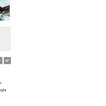
A
-
+
n
ıyla