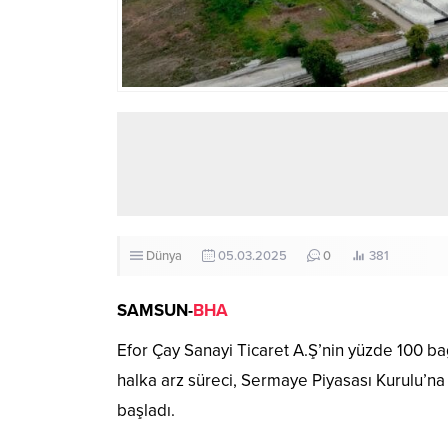
Dünya
05.03.2025
0
381
SAMSUN-
BHA
Efor Çay Sanayi Ticaret A.Ş’nin yüzde 100 bağ
halka arz süreci, Sermaye Piyasası Kurulu’na 
başladı.