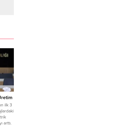
Üretim
n ilk 3
jlardaki
trik
 arttı.