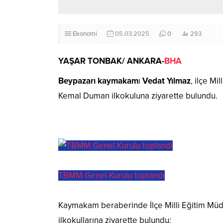
Ekonomi
05.03.2025
0
293
YAŞAR TONBAK/ ANKARA-
BHA
Beypazarı
kaymakam
ı
Vedat Yılmaz
, ilçe Mi
Kemal Duman ilkokuluna ziyarette bulundu.
TBMM Genel Kurulu toplandı
Kaymakam beraberinde İlçe Milli Eğitim Müdü
ilkokullarına ziyarette bulundu: