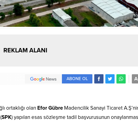
REKLAM ALANI
A
ABONE OL
lı ortaklığı olan
Efor Gübre
Madencilik Sanayi Ticaret A.Ş’ni
(
SPK
) yapılan esas sözleşme tadil başvurusunun onaylanmas