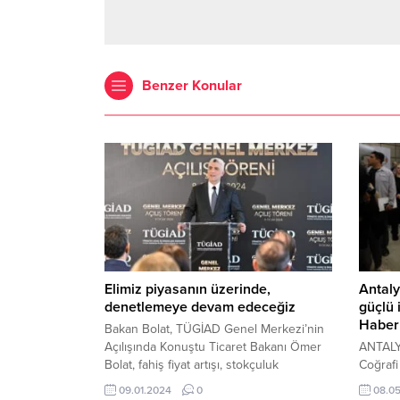
Benzer Konular
Elimiz piyasanın üzerinde,
Antaly
denetlemeye devam edeceğiz
güçlü i
Haber
Bakan Bolat, TÜGİAD Genel Merkezi’nin
Açılışında Konuştu Ticaret Bakanı Ömer
ANTALY
Bolat, fahiş fiyat artışı, stokçuluk
Coğrafi
faaliyetleri ve fiyat dalgalanmaları
Merkezi
09.01.2024
0
08.0