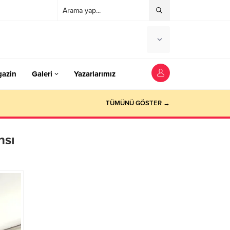
azin
Galeri
Yazarlarımız
TÜMÜNÜ GÖSTER →
nsı