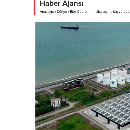
Haber Ajansı
dolduru
Görüntü
Anasayfa
»
Dünya
»
Efor Gübre’nin halka açılma başvurusu 
emniyet