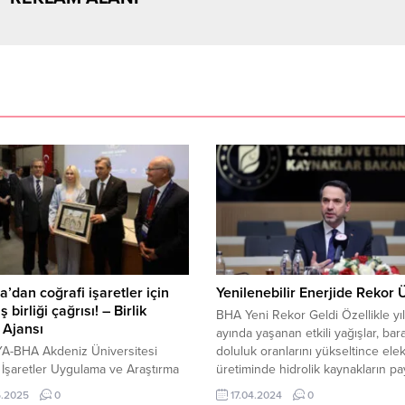
a’dan coğrafi işaretler için
Yenilenebilir Enerjide Rekor 
ş birliği çağrısı! – Birlik
BHA Yeni Rekor Geldi Özellikle yılı
 Ajansı
ayında yaşanan etkili yağışlar, bara
A-BHA Akdeniz Üniversitesi
doluluk oranlarını yükseltince elek
 İşaretler Uygulama ve Araştırma
üretiminde hidrolik kaynakların payı
 (AciMER), Antalya Ticaret ve
Tüm yurtta güneşli geçen bayram
5.2025
0
17.04.2024
0