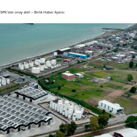
lmuş makaron ele geçirildi İçeriği
le Gerçekleştirilen bu faaliyetle,
SPK’dan onay aldı! – Birlik Haber Ajansı
 kemeri kullanımının...