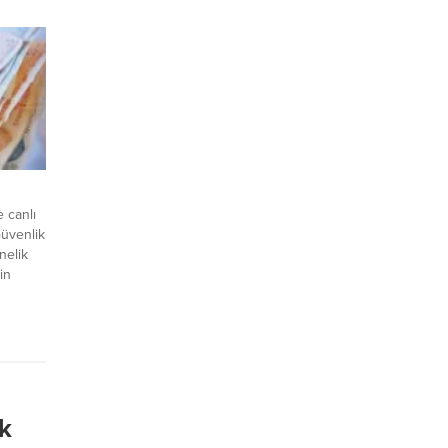
a etkili
r
iden
san
 canlı
Güvenlik
nelik
in
nomik ve
ğız.
lira
erih
 15,8
ik