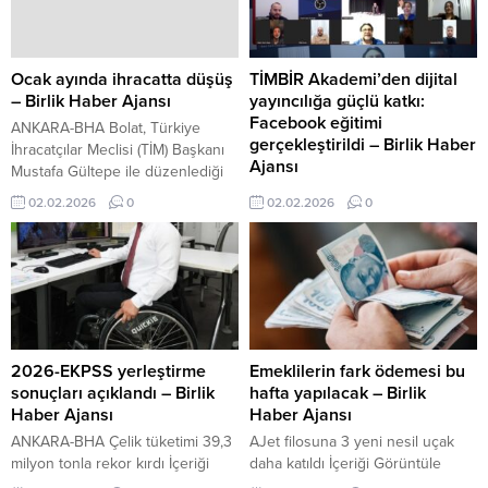
Ocak ayında ihracatta düşüş
TİMBİR Akademi’den dijital
– Birlik Haber Ajansı
yayıncılığa güçlü katkı:
Facebook eğitimi
ANKARA-BHA Bolat, Türkiye
gerçekleştirildi – Birlik Haber
İhracatçılar Meclisi (TİM) Başkanı
Ajansı
Mustafa Gültepe ile düzenlediği
basın toplantısında, düşüşte
ANKARA-BHA TİMBİR
02.02.2026
0
02.02.2026
0
takvim etkisi, işlenmiş altın ve
Akademi’nin dijital çağın
enerji rafine petrol ürünleri
ihtiyaçlarına yanıt veren eğitim
ihracatındaki azalışın etkili
çalışmaları kapsamında
olduğunu belirtti. İthalat ve dış
düzenlenen programda,
ticaret açığı Ocak ayında ithalat
Facebook’un habercilikteki yeri
28,7 milyar dolar olarak
ve dijital yayıncılıkta etkin
kaydedildi. Mal ihracatındaki
kullanımı tüm yönleriyle ele alındı.
küçük azalış nedeniyle dış ticaret
Eğitimde hem saha deneyimine
2026-EKPSS yerleştirme
Emeklilerin fark ödemesi bu
açığı yüzde...
dayalı bilgiler hem de akademik
sonuçları açıklandı – Birlik
hafta yapılacak – Birlik
yaklaşımlar katılımcılarla paylaşıldı.
Haber Ajansı
Haber Ajansı
Akademi ve saha deneyimi bir
ANKARA-BHA Çelik tüketimi 39,3
AJet filosuna 3 yeni nesil uçak
arada Eğitimin moderatörlüğünü
milyon tonla rekor kırdı İçeriği
daha katıldı İçeriği Görüntüle
TİMBİR Akademi Koordinatörü ve
Görüntüle 2026-EKPSS/Kura ile
ANKARA-BHA SGK, sosyal medya