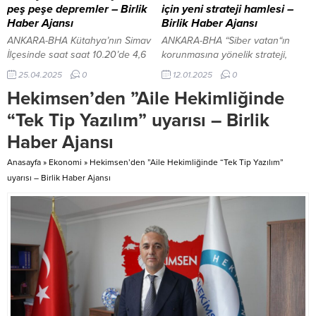
kültür, yardım...
cemaate ikramda bulunuldu.
peş peşe depremler – Birlik
için yeni strateji hamlesi –
Program kapsamında Kırık Köy
Haber Ajansı
Birlik Haber Ajansı
Mezarlığı’nda kabir ziyareti
ANKARA-BHA Kütahya’nın Simav
ANKARA-BHA “Siber vatan“ın
yapıldı,...
İlçesinde saat saat 10.20’de 4,6
korunmasına yönelik strateji,
büyüklüğünde, saat 07.23’de 4,5
“Milli Güvenlik Kurulu”na (MGK)
25.04.2025
0
12.01.2025
0
büyüklüğünde ve saat 07.29’da
benzer yapıda kurulacak Siber
Hekimsen’den ”Aile Hekimliğinde
3,9 büyüklüğünde depremler
Güvenlik Kurulu tarafından
meydana geldi. 4,6
belirlenecek. AK Parti
“Tek Tip Yazılım” uyarısı – Birlik
büyüklüğündeki deprem yerin
milletvekillerince hazırlanan
Haber Ajansı
12,17 kilometrede derinliğinde
“Siber Güvenlik Kanunu
meydana geldi. 4,5
Teklifi”nden derlenen bilgilere
Anasayfa
»
Ekonomi
»
Hekimsen’den ”Aile Hekimliğinde “Tek Tip Yazılım”
büyüklüğündeki deprem ise 8,81
göre, siber güvenlik milli
uyarısı – Birlik Haber Ajansı
kilometre derinlikte meydana
güvenliğin ayrılmaz bir parçası
geldi.
olacak. Kritik altyapı ve bilişim
sistemlerinin korunması ile
güvenli bir siber uzay
oluşturulması temel...