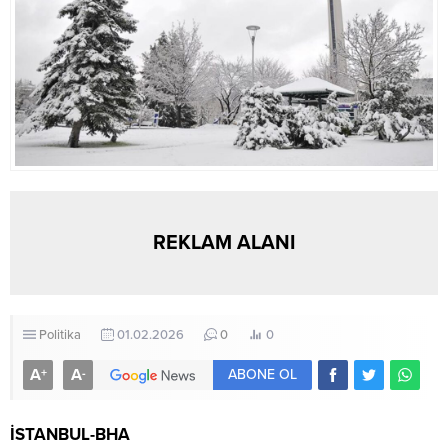
REKLAM ALANI
Politika
01.02.2026
0
0
A
A
+
-
ABONE OL
İSTANBUL-BHA