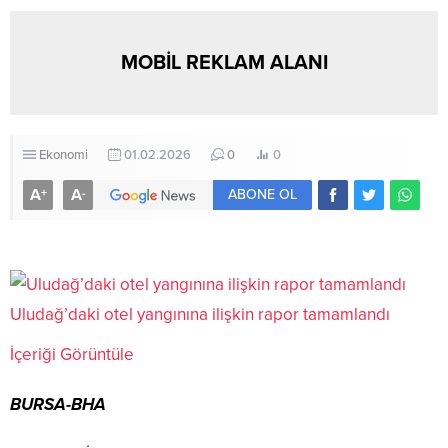
MOBİL REKLAM ALANI
Ekonomi
01.02.2026
0
0
A
A
+
-
ABONE OL
Uludağ’daki otel yangınına ilişkin rapor tamamlandı
İçeriği Görüntüle
BURSA-BHA