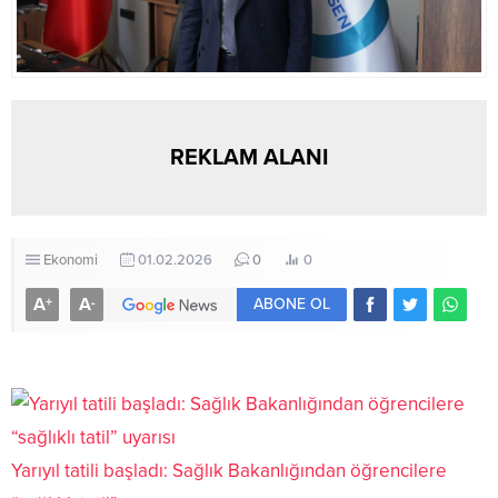
REKLAM ALANI
Ekonomi
01.02.2026
0
0
A
A
+
-
ABONE OL
Yarıyıl tatili başladı: Sağlık Bakanlığından öğrencilere