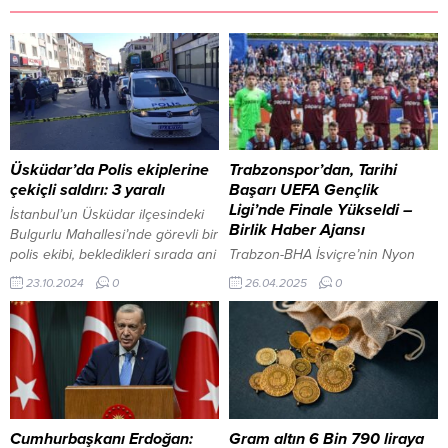
Üsküdar’da Polis ekiplerine
Trabzonspor’dan, Tarihi
çekiçli saldırı: 3 yaralı
Başarı UEFA Gençlik
Ligi’nde Finale Yükseldi –
İstanbul’un Üsküdar ilçesindeki
Birlik Haber Ajansı
Bulgurlu Mahallesi’nde görevli bir
polis ekibi, bekledikleri sırada ani
Trabzon-BHA İsviçre’nin Nyon
bir saldırıya uğradı. Olay, bir
kentindeki Colovray Spor
23.10.2024
0
26.04.2025
0
şüphelinin elindeki çekiçle bir
Merkezi’nde oynanan yarı final
polis memurunun başına
maçında temsilcimiz
vurmasıyla başladı. 23 Ekim
Trabzonspor’u galibiyete ve
2024, 12:08 yayınlandı
finale taşıyan golleri 73. dakikada
İSTANBUL-BHA Saldırının
Yiğit Kemal Turan ile 89.
ardından panikleyen şüpheli,
dakikada Boran Başkan attı. 39.
silahını çekerek...
dakikada Oliver Lukic’le penaltı
kaçıran Salzburg’un tek golünü
Cumhurbaşkanı Erdoğan:
Gram altın 6 Bin 790 liraya