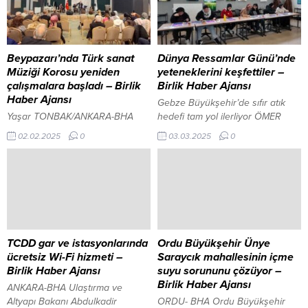
Beypazarı’nda Türk sanat
Dünya Ressamlar Günü’nde
Müziği Korosu yeniden
yeteneklerini keşfettiler –
çalışmalara başladı – Birlik
Birlik Haber Ajansı
Haber Ajansı
Gebze Büyükşehir’de sıfır atık
Yaşar TONBAK/ANKARA-BHA
hedefi tam yol ilerliyor ÖMER
Beypazarı İlçesinde geçtiğimiz
İLGEÇ/GEBZE-BHA Büyükşehir,
02.02.2025
0
03.03.2025
0
yıllarda Belediye tarafından
Dünya Ressamlar Günü’nde
oluşumu sağlanan Türk Sanat
anlamlı bir etkinlik düzenledi.
müziği Korosu, uzun aradan
Seka Sanat İhtisas Merkezi’nde
sonra çalışmalarına yeniden
ağırlanan Beyaz Kalpler Eğitim ve
başladı. Belediye Kültür
Gelişim Merkezi öğrencileri,
Müdürlüğünün bir çalışması
suluboya tekniği ile günbatımını
olarak başlatılan Türk Sanat
resmetti. HAYAL GÜÇLERİNİ
Müziği Gönüllüler Korosu, bu gün
ORTAYA KOYDULAR Kocaeli
TCDD gar ve istasyonlarında
Ordu Büyükşehir Ünye
Prof.Dr. Mustafa Aydoğdu,
Büyükşehir Belediyesi
ücretsiz Wi-Fi hizmeti –
Saraycık mahallesinin içme
şefliğinde yeniden başladı:
Konservatuvarı Resim Bölümü, 27
Birlik Haber Ajansı
suyu sorununu çözüyor –
Belediyenin alt kısmında bulunan
Şubat Dünya Ressamlar
Birlik Haber Ajansı
ANKARA-BHA Ulaştırma ve
salonda başlatılan çalışmaları
Günü’nde...
Altyapı Bakanı Abdulkadir
ORDU- BHA Ordu Büyükşehir