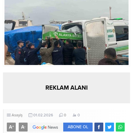
REKLAM ALANI
Asayiş
01.02.2026
0
0
A
A
+
-
ABONE OL