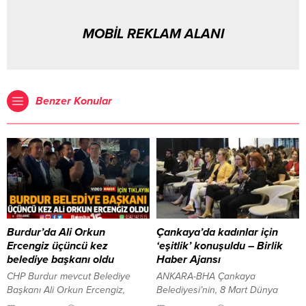
MOBİL REKLAM ALANI
Benzer Konular
Burdur’da Ali Orkun
Çankaya’da kadınlar için
Ercengiz üçüncü kez
‘eşitlik’ konuşuldu – Birlik
belediye başkanı oldu
Haber Ajansı
CHP Burdur mevcut Belediye
ANKARA-BHA Çankaya
Başkanı Ali Orkun Ercengiz,
Belediyesi’nin, 8 Mart Dünya
Burdur merkez Cumhuriyet
Kadınlar Günü Eşitlik ve