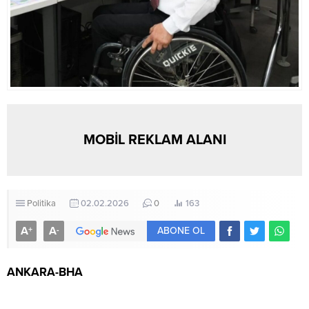
MOBİL REKLAM ALANI
Politika
02.02.2026
0
163
A
A
+
-
ABONE OL
ANKARA-BHA